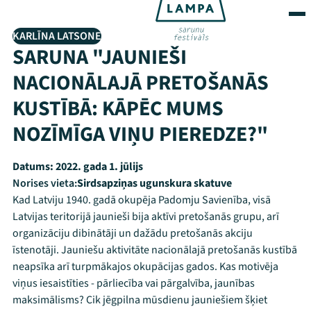
KARLĪNA LATSONE
SARUNA "JAUNIEŠI
NACIONĀLAJĀ PRETOŠANĀS
KUSTĪBĀ: KĀPĒC MUMS
NOZĪMĪGA VIŅU PIEREDZE?"
Datums:
2022. gada 1. jūlijs
Norises vieta:
Sirdsapziņas ugunskura skatuve
Kad Latviju 1940. gadā okupēja Padomju Savienība, visā
Latvijas teritorijā jaunieši bija aktīvi pretošanās grupu, arī
organizāciju dibinātāji un dažādu pretošanās akciju
īstenotāji. Jauniešu aktivitāte nacionālajā pretošanās kustībā
neapsīka arī turpmākajos okupācijas gados. Kas motivēja
viņus iesaistīties - pārliecība vai pārgalvība, jaunības
maksimālisms? Cik jēgpilna mūsdienu jauniešiem šķiet