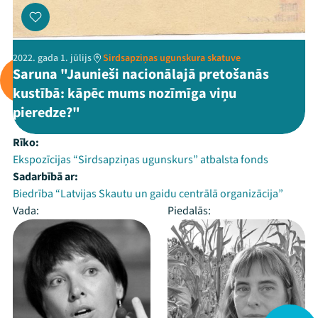
2022. gada 1. jūlijs
Sirdsapziņas ugunskura skatuve
Saruna "Jaunieši nacionālajā pretošanās
kustībā: kāpēc mums nozīmīga viņu
pieredze?"
Rīko:
Ekspozīcijas “Sirdsapziņas ugunskurs” atbalsta fonds
Sadarbībā ar:
Biedrība “Latvijas Skautu un gaidu centrālā organizācija”
Vada:
Piedalās: