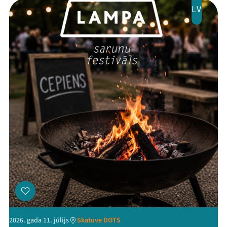
Jaunumi
LV
Ziedo
Veikals
Kontakti
Threads
Facebook
Youtube
X
Instagram
Flick
TikTok
2026. gada 11. jūlijs
Skatuve DOTS