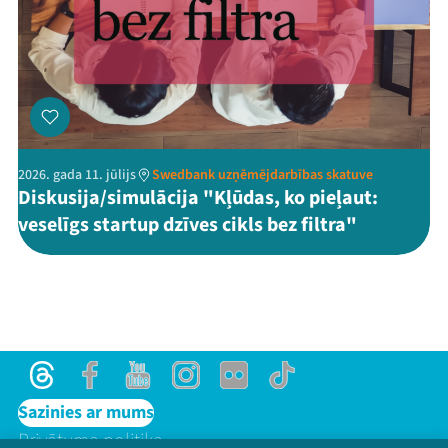
2026. gada 11. jūlijs
Swedbank uzņēmējdarbības skatuve
Diskusija/simulācija "Kļūdas, ko pieļaut:
veselīgs startup dzīves cikls bez filtra"
Threads
Facebook
Youtube
Instagram
Flick
TikTok
Sazinies ar mums
Privātuma politika