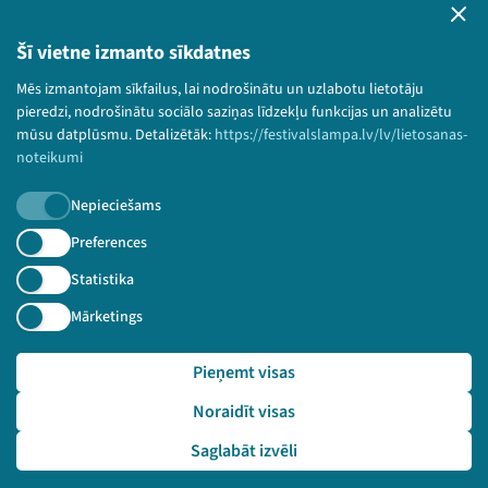
Lietošanas noteikumi un sīkdatņu politika
Bērnu aizsardzības politika
Šī vietne izmanto sīkdatnes
© 2026 Sarunu festivāls LAMPA Visas tiesības
Mēs izmantojam sīkfailus, lai nodrošinātu un uzlabotu lietotāju
paturētas.
pieredzi, nodrošinātu sociālo saziņas līdzekļu funkcijas un analizētu
mūsu datplūsmu. Detalizētāk:
https://festivalslampa.lv/lv/lietosanas-
noteikumi
Nepieciešams
Piesakies jaunumiem!
Preferences
Nepalaid garām aktuālāko informāciju!
Statistika
Mārketings
Pieņemt visas
Pieteikties
Noraidīt visas
🔗 https://festivalslampa.lv/lv/video-arhivs/1775?sp
eaker=Karl%C4%ABna%20Latsone&speaker_id=4562
Saglabāt izvēli