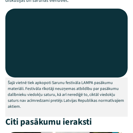
diskusijas un sarunas vienuviet.
Mana programma
Festivāls
Šajā vietnē tiek apkopoti Sarunu festivāla LAMPA pasākumu
materiāli. Festivāla rīkotāji neuzņemas atbildību par pasākumu
Programma
dalībnieku viedokļu saturu, kā arī nerediģē to, ciktāl viedokļu
saturs nav acīmredzami pretējs Latvijas Republikas normatīvajiem
aktiem.
Arhīvs
Citi pasākumu ieraksti
Viņi bija LAMPĀ 2026