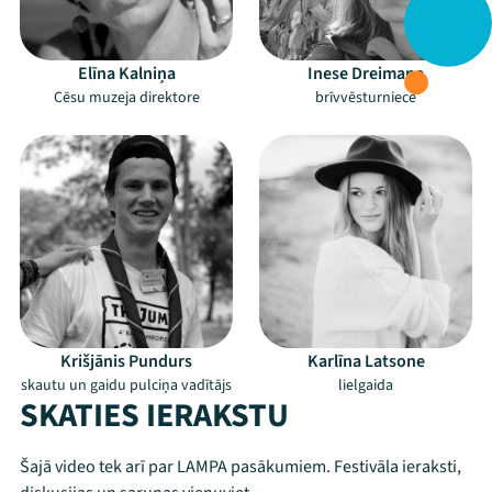
Elīna Kalniņa
Inese Dreimane
Cēsu muzeja direktore
brīvvēsturniece
Krišjānis Pundurs
Karlīna Latsone
skautu un gaidu pulciņa vadītājs
lielgaida
SKATIES IERAKSTU
Šajā video tek arī par LAMPA pasākumiem. Festivāla ieraksti,