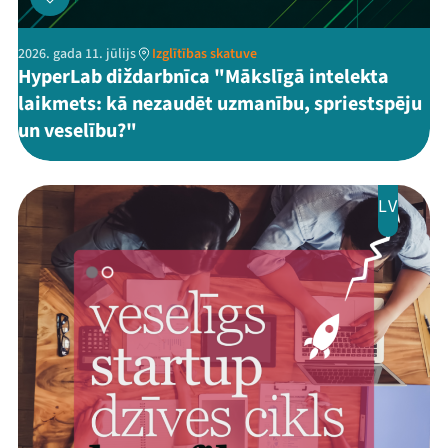
2026. gada 11. jūlijs
Izglītības skatuve
HyperLab diždarbnīca "Mākslīgā intelekta
laikmets: kā nezaudēt uzmanību, spriestspēju
un veselību?"
LV