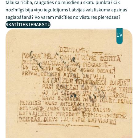
tālaika rīcība, raugoties no mūsdienu skatu punkta? Cik
nozīmīgs bija viņu ieguldījums Latvijas valstiskuma apziņas
saglabāšanā? Ko varam mācīties no vēstures pieredzes?
SKATĪTIES IERAKSTU
LV