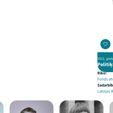
2021. gada
Politiķ
Rīko:
Fonds at
Sadarbīb
Latvijas 