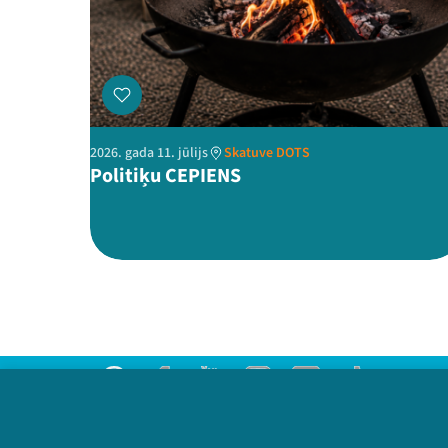
2026. gada 11. jūlijs
Skatuve DOTS
Politiķu CEPIENS
Threads
Facebook
Youtube
Instagram
Flick
TikTok
Sazinies ar mums
Privātuma politika