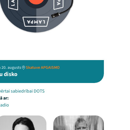
 20. augusts
Skatuve APGAISMO
u disko
vērtai sabiedrībai DOTS
ā ar:
Radio