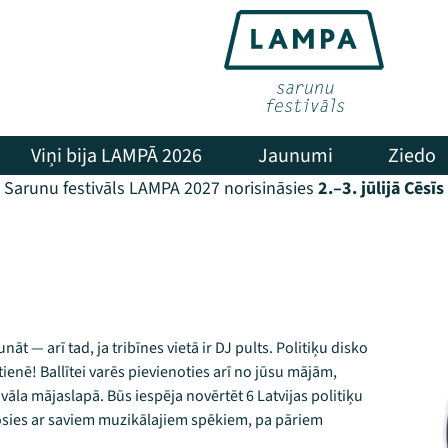
Viņi bija LAMPĀ 2026
Jaunumi
Ziedo
Sarunu festivāls LAMPA 2027 norisināsies
2.–3. jūlijā Cēsīs
unāt — arī tad, ja tribīnes vietā ir DJ pults. Politiķu disko
ienē! Ballītei varēs pievienoties arī no jūsu mājām,
āla mājaslapā. Būs iespēja novērtēt 6 Latvijas politiķu
rosies ar saviem muzikālajiem spēkiem, pa pāriem