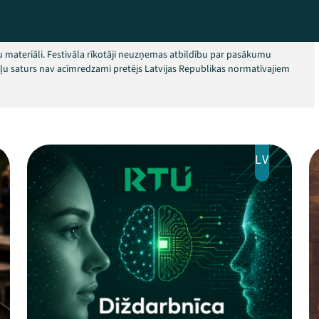
 materiāli. Festivāla rīkotāji neuzņemas atbildību par pasākumu
okļu saturs nav acīmredzami pretējs Latvijas Republikas normatīvajiem
LV