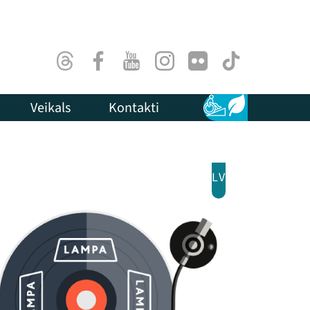
Threads
Facebook
Youtube
Instagram
Flick
TikTok
Veikals
Kontakti
Pieejamība
Ilgtspēja
LV