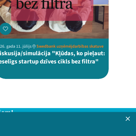
26. gada 11. jūlijs
Swedbank uzņēmējdarbības skatuve
iskusija/simulācija "Kļūdas, ko pieļaut:
eselīgs startup dzīves cikls bez filtra"
iem!
formāciju!