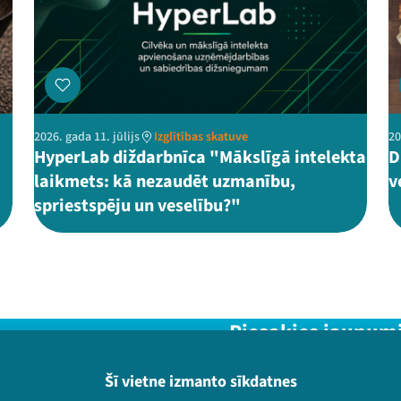
2026. gada 11. jūlijs
Izglītības skatuve
20
HyperLab diždarbnīca "Mākslīgā intelekta
D
laikmets: kā nezaudēt uzmanību,
v
spriestspēju un veselību?"
Piesakies jaunum
Nepalaid garām aktuālāko in
Šī vietne izmanto sīkdatnes