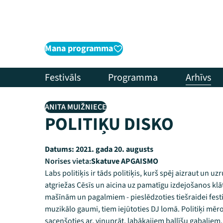
Mana programma
Festivāls
Programma
Arhīvs
ANITA MUIŽNIECE
POLITIĶU DISKO
Datums:
2021. gada 20. augusts
Norises vieta:
Skatuve APGAISMO
Labs politiķis ir tāds politiķis, kurš spēj aizraut un uzr
atgriežas Cēsīs un aicina uz pamatīgu izdejošanos klāt
mašīnām un pagalmiem - pieslēdzoties tiešraidei festiv
muzikālo gaumi, tiem iejūtoties DJ lomā. Politiķi mē
sacenšoties ar, viņuprāt, labākajiem ballīšu gabaliem.