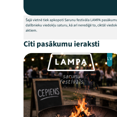
Šajā vietnē tiek apkopoti Sarunu festivāla LAMPA pasākumu
dalībnieku viedokļu saturu, kā arī nerediģē to, ciktāl vied
aktiem.
Citi pasākumu ieraksti
LV