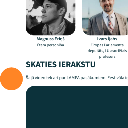
Magnuss Eriņš
Ivars Ījabs
Ētera personība
Eiropas Parlamenta
deputāts, LU asociētais
profesors
SKATIES IERAKSTU
Šajā video tek arī par LAMPA pasākumiem. Festivāla ie