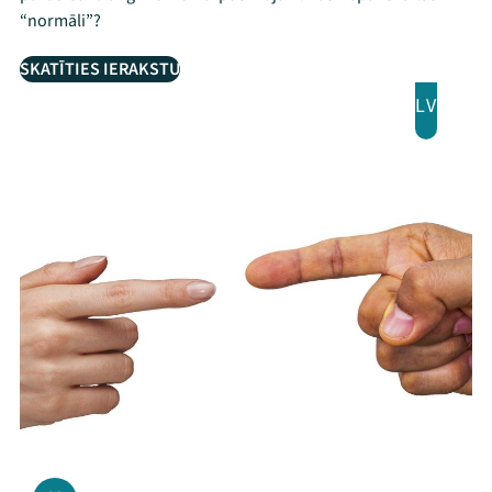
“normāli”?
SKATĪTIES IERAKSTU
LV