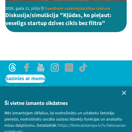
2026. gada 11. jūlijs
Swedbank uzņēmējdarbības skatuve
Diskusija/simulācija "Kļūdas, ko pieļaut:
veselīgs startup dzīves cikls bez filtra"
Threads
Facebook
Youtube
Instagram
Flick
TikTok
Sazinies ar mums
Privātuma politika
Lietošanas noteikumi un sīkdatņu politika
Bērnu aizsardzības politika
Šī vietne izmanto sīkdatnes
© 2026 Sarunu festivāls LAMPA Visas tiesības
Mēs izmantojam sīkfailus, lai nodrošinātu un uzlabotu lietotāju
paturētas.
pieredzi, nodrošinātu sociālo saziņas līdzekļu funkcijas un analizētu
mūsu datplūsmu. Detalizētāk:
https://festivalslampa.lv/lv/lietosanas-
noteikumi