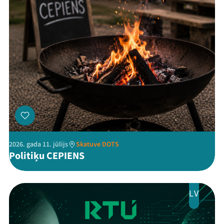
Threads
Facebook
Youtube
X
Instagram
Flick
TikTok
2026. gada 11. jūlijs
Skatuve DOTS
Politiķu CEPIENS
LV