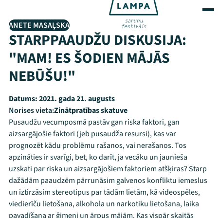
ANETE MASAĻSKA
STARPPAAUDŽU DISKUSIJA:
"MAM! ES ŠODIEN MĀJĀS
NEBŪŠU!"
Datums:
2021. gada 21. augusts
Norises vieta:
Zinātpratības skatuve
Pusaudžu vecumposmā pastāv gan riska faktori, gan
aizsargājošie faktori (jeb pusaudža resursi), kas var
prognozēt kādu problēmu rašanos, vai nerašanos. Tos
apzināties ir svarīgi, bet, ko darīt, ja vecāku un jaunieša
uzskati par riska un aizsargājošiem faktoriem atšķiras? Starp
dažādām paaudzēm pārrunāsim galvenos konfliktu iemeslus
un iztirzāsim stereotipus par tādām lietām, kā videospēles,
viedierīču lietošana, alkohola un narkotiku lietošana, laika
pavadīšana ar ģimeni un ārpus mājām. Kas vispār skaitās