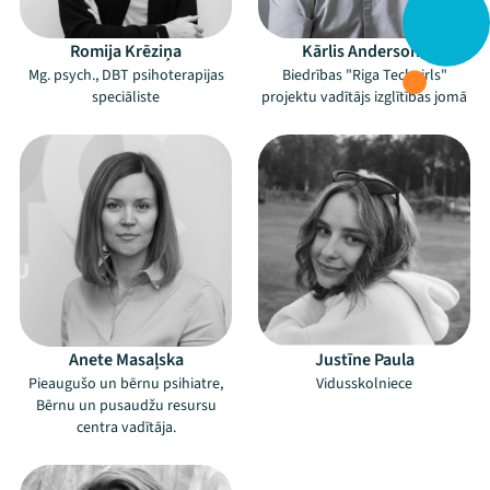
Romija Krēziņa
Kārlis Andersons
Mg. psych., DBT psihoterapijas
Biedrības "Riga Techgirls"
speciāliste
projektu vadītājs izglītības jomā
Anete Masaļska
Justīne Paula
Pieaugušo un bērnu psihiatre,
Vidusskolniece
Bērnu un pusaudžu resursu
centra vadītāja.