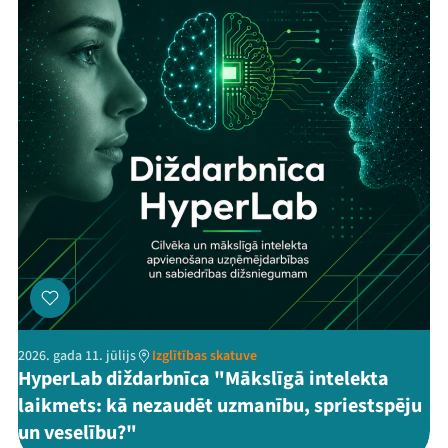
2026. gada 11. jūlijs
Izglītības skatuve
HyperLab diždarbnīca "Mākslīgā intelekta
laikmets: kā nezaudēt uzmanību, spriestspēju
un veselību?"