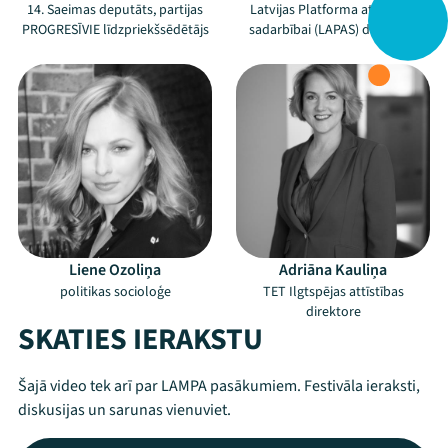
14. Saeimas deputāts, partijas
Latvijas Platforma attīstības
PROGRESĪVIE līdzpriekšsēdētājs
sadarbībai (LAPAS) direktore
Liene Ozoliņa
Adriāna Kauliņa
politikas socioloģe
TET Ilgtspējas attīstības
direktore
SKATIES IERAKSTU
Šajā video tek arī par LAMPA pasākumiem. Festivāla ieraksti,
diskusijas un sarunas vienuviet.