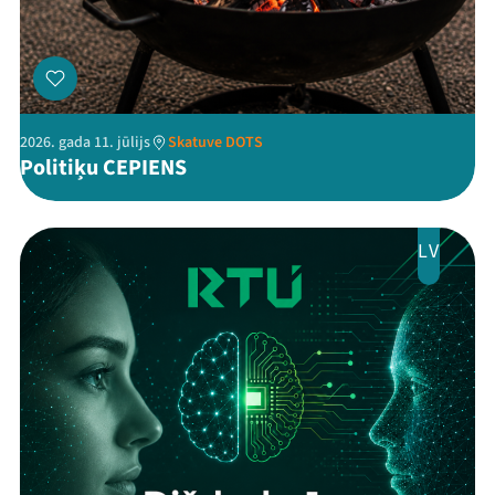
2026. gada 11. jūlijs
Skatuve DOTS
Politiķu CEPIENS
LV