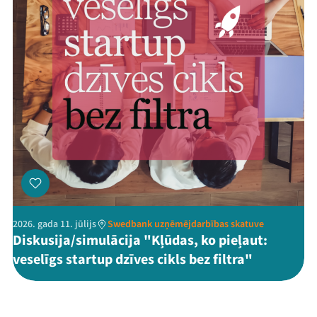
2026. gada 11. jūlijs
Swedbank uzņēmējdarbības skatuve
Diskusija/simulācija "Kļūdas, ko pieļaut:
veselīgs startup dzīves cikls bez filtra"