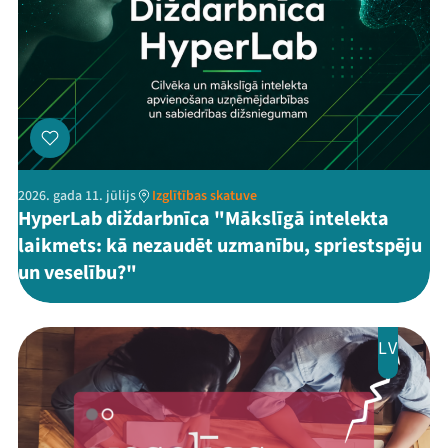
2026. gada 11. jūlijs
Izglītības skatuve
HyperLab diždarbnīca "Mākslīgā intelekta
laikmets: kā nezaudēt uzmanību, spriestspēju
un veselību?"
LV