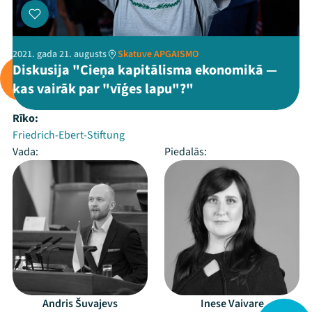
2021. gada 21. augusts
Skatuve APGAISMO
Diskusija "Cieņa kapitālisma ekonomikā —
kas vairāk par "vīģes lapu"?"
Rīko:
Friedrich-Ebert-Stiftung
Vada:
Piedalās:
Andris Šuvajevs
Inese Vaivare