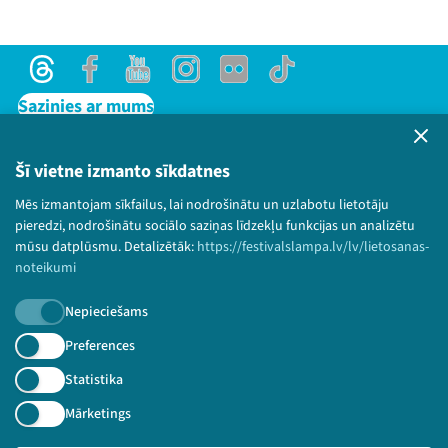
Threads
Facebook
Youtube
Instagram
Flick
TikTok
Sazinies ar mums
Privātuma politika
Lietošanas noteikumi un sīkdatņu politika
Šī vietne izmanto sīkdatnes
Bērnu aizsardzības politika
Mēs izmantojam sīkfailus, lai nodrošinātu un uzlabotu lietotāju
© 2026 Sarunu festivāls LAMPA Visas tiesības
pieredzi, nodrošinātu sociālo saziņas līdzekļu funkcijas un analizētu
paturētas.
mūsu datplūsmu. Detalizētāk:
https://festivalslampa.lv/lv/lietosanas-
noteikumi
Nepieciešams
Piesakies jaunumiem!
Preferences
Statistika
Nepalaid garām aktuālāko informāciju!
Mārketings