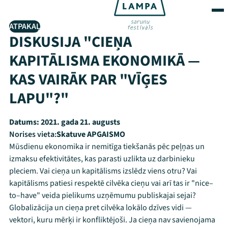
ATPAKAĻ
DISKUSIJA "CIEŅA
KAPITĀLISMA EKONOMIKĀ —
KAS VAIRĀK PAR "VĪĢES
LAPU"?"
Datums:
2021. gada 21. augusts
Norises vieta:
Skatuve APGAISMO
Mūsdienu ekonomika ir nemitīga tiekšanās pēc peļņas un
izmaksu efektivitātes, kas parasti uzlikta uz darbinieku
pleciem. Vai cieņa un kapitālisms izslēdz viens otru? Vai
kapitālisms patiesi respektē cilvēka cieņu vai arī tas ir "nice–
to–have" veida pielikums uzņēmumu publiskajai sejai?
Globalizācija un cieņa pret cilvēka lokālo dzīves vidi —
vektori, kuru mērķi ir konfliktējoši. Ja cieņa nav savienojama