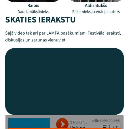
Raibīs
Aldis Bukšs
Daudzmākslinieks
Rakstnieks, scenāriju autors
SKATIES IERAKSTU
Šajā video tek arī par LAMPA pasākumiem. Festivāla ieraksti,
diskusijas un sarunas vienuviet.
Mana programma
Festivāls
Programma
Arhīvs
Viņi bija LAMPĀ 2026
Jaunumi
Ziedo