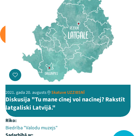
2021. gada 20. augusts
Skatuve UZZIBSNĪ
Diskusija "Tu mane cīnej voi nacīnej? Rakstīt
latgaliski Latvijā."
Rīko:
Biedrība "Valodu muzejs"
Sadarbībā ar: