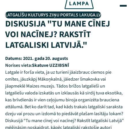
LATGALĪŠU KULTURYS ZIŅU PORTALS LAKUGA.LV
DISKUSIJA "TU MANE CĪNEJ
VOI NACĪNEJ? RAKSTĪT
LATGALISKI LATVIJĀ."
Datums:
2021. gada 20. augusts
Norises vieta:
Skatuve UZZIBSNĪ
Latgale ir forša vieta, ja uz turieni jāaizbrauc ciemos pie
omītes, jāuzkāpj Mākoņkalnā, jāiedzer šmakovka vai
jāapmeklē Maizes muzejs. Tādos brīžos latgalieši un
latgaliešu valoda izskatās un izklausās kā sirdij tuva eksotika,
kas brīvdienās ir vien ceļojumu biroja organizēta brauciena
attālumā. Bet ko darīt tad, kad kāds trakais latgaliski saraksta
dzeju vai prozu un izdomā to piedāvāt plašam lasītāju lokam?
Diskusijā “Tu mane cīnej voi nacīnej? Rakstīt latgaliski Latvijā”
mēģināsim noskaidrot, kāpēc latgaliski rakstošie autori