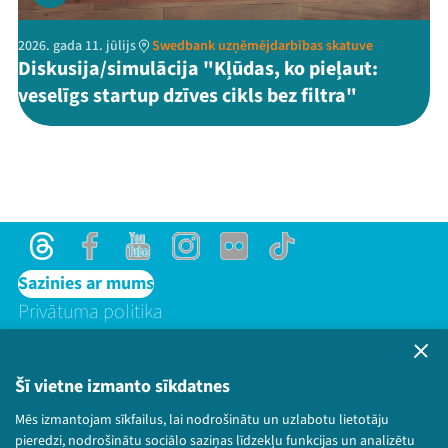
2026. gada 11. jūlijs
Swedbank uzņēmējdarbības skatuve
Diskusija/simulācija "Kļūdas, ko pieļaut:
veselīgs startup dzīves cikls bez filtra"
Threads
Facebook
Youtube
Instagram
Flick
TikTok
Sazinies ar mums
Privātuma politika
Lietošanas noteikumi un sīkdatņu politika
Bērnu aizsardzības politika
Šī vietne izmanto sīkdatnes
© 2026 Sarunu festivāls LAMPA Visas tiesības
paturētas.
Mēs izmantojam sīkfailus, lai nodrošinātu un uzlabotu lietotāju
pieredzi, nodrošinātu sociālo saziņas līdzekļu funkcijas un analizētu