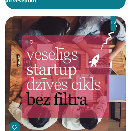
un veselību?"
LV