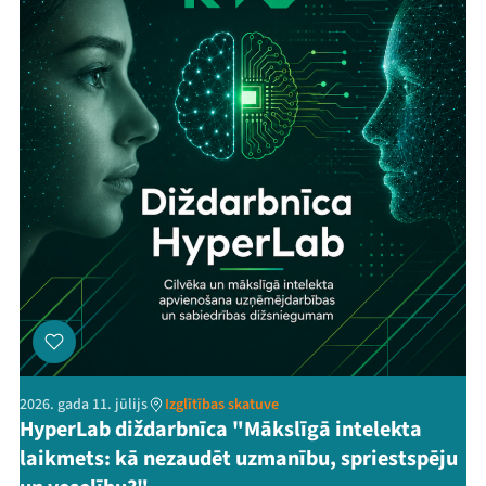
2026. gada 11. jūlijs
Izglītības skatuve
HyperLab diždarbnīca "Mākslīgā intelekta
laikmets: kā nezaudēt uzmanību, spriestspēju