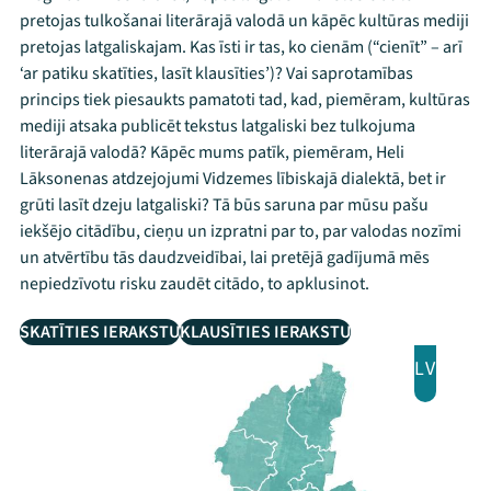
pretojas tulkošanai literārajā valodā un kāpēc kultūras mediji
pretojas latgaliskajam. Kas īsti ir tas, ko cienām (“cienīt” – arī
‘ar patiku skatīties, lasīt klausīties’)? Vai saprotamības
princips tiek piesaukts pamatoti tad, kad, piemēram, kultūras
mediji atsaka publicēt tekstus latgaliski bez tulkojuma
literārajā valodā? Kāpēc mums patīk, piemēram, Heli
Lāksonenas atdzejojumi Vidzemes lībiskajā dialektā, bet ir
grūti lasīt dzeju latgaliski? Tā būs saruna par mūsu pašu
iekšējo citādību, cieņu un izpratni par to, par valodas nozīmi
un atvērtību tās daudzveidībai, lai pretējā gadījumā mēs
nepiedzīvotu risku zaudēt citādo, to apklusinot.
SKATĪTIES IERAKSTU
KLAUSĪTIES IERAKSTU
LV