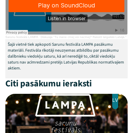
Veikals
Kontakti
Sarunu festivāls LAMPA
·
Diskusija "Tu mane cīnej voi nacīnej? Rakstīt latgaliski Latvijā."
Šajā vietnē tiek apkopoti Sarunu festivāla LAMPA pasākumu
materiāli. Festivāla rīkotāji neuzņemas atbildību par pasākumu
dalībnieku viedokļu saturu, kā arī nerediģē to, ciktāl viedokļu
saturs nav acīmredzami pretējs Latvijas Republikas normatīvajiem
aktiem.
Citi pasākumu ieraksti
Threads
Facebook
Youtube
X
Instagram
Flick
TikTok
LV