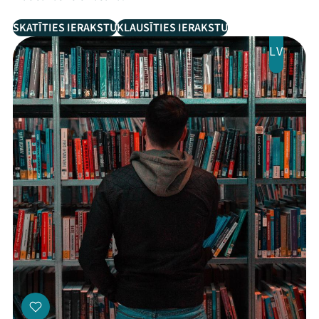
SKATĪTIES IERAKSTU
KLAUSĪTIES IERAKSTU
LV