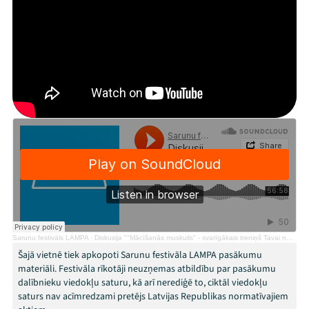
Mana programma
Festivāls
Programma
Arhīvs
Viņi bija LAMPĀ 2026
Jaunumi
Ziedo
Sarunu festivāls LAMPA
·
Diskusija ""Mācīšanās muskulis" - svarīgākais treniņš Tavai nākotnei"
Veikals
Šajā vietnē tiek apkopoti Sarunu festivāla LAMPA pasākumu
materiāli. Festivāla rīkotāji neuzņemas atbildību par pasākumu
dalībnieku viedokļu saturu, kā arī nerediģē to, ciktāl viedokļu
Kontakti
saturs nav acīmredzami pretējs Latvijas Republikas normatīvajiem