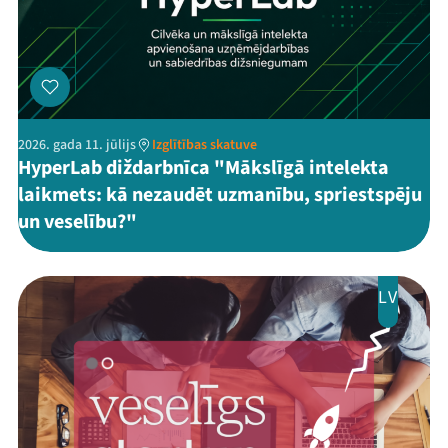
2026. gada 11. jūlijs
Izglītības skatuve
HyperLab diždarbnīca "Mākslīgā intelekta
laikmets: kā nezaudēt uzmanību, spriestspēju
un veselību?"
LV