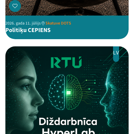
2026. gada 11. jūlijs
Skatuve DOTS
Politiķu CEPIENS
LV