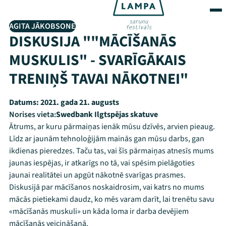
AGITA JĀKOBSONE
DISKUSIJA ""MĀCĪŠANĀS
MUSKULIS" - SVARĪGĀKAIS
TRENIŅŠ TAVAI NĀKOTNEI"
Datums:
2021. gada 21. augusts
Norises vieta:
Swedbank Ilgtspējas skatuve
Ātrums, ar kuru pārmaiņas ienāk mūsu dzīvēs, arvien pieaug.
Līdz ar jaunām tehnoloģijām mainās gan mūsu darbs, gan
ikdienas pieredzes. Taču tas, vai šīs pārmaiņas atnesīs mums
jaunas iespējas, ir atkarīgs no tā, vai spēsim pielāgoties
jaunai realitātei un apgūt nākotnē svarīgas prasmes.
Diskusijā par mācīšanos noskaidrosim, vai katrs no mums
mācās pietiekami daudz, ko mēs varam darīt, lai trenētu savu
«mācīšanās muskuli» un kāda loma ir darba devējiem
mācīšanās veicināšanā.