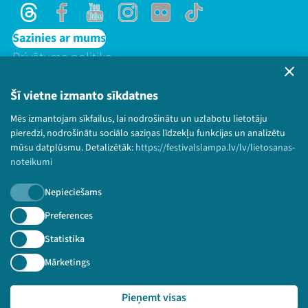
Threads
Facebook
Youtube
Instagram
Flick
TikTok
Sazinies ar mums
Privātuma politika
Lietošanas noteikumi un sīkdatņu politika
Bērnu aizsardzības politika
Šī vietne izmanto sīkdatnes
© 2026 Sarunu festivāls LAMPA Visas tiesības
Mēs izmantojam sīkfailus, lai nodrošinātu un uzlabotu lietotāju
paturētas.
pieredzi, nodrošinātu sociālo saziņas līdzekļu funkcijas un analizētu
mūsu datplūsmu. Detalizētāk:
https://festivalslampa.lv/lv/lietosanas-
noteikumi
Nepieciešams
Piesakies jaunumiem!
Preferences
Nepalaid garām aktuālāko informāciju!
Statistika
Mārketings
Pieņemt visas
Pieteikties