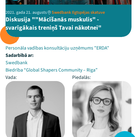
2021. gada 21. augusts
Swedbank Ilgtspējas skatuve
Diskusija ""Mācīšanās muskulis" -
svarīgākais treniņš Tavai nākotnei"
Rīko:
Personāla vadības konsultāciju uzņēmums "ERDA"
Sadarbībā ar:
Swedbank
Biedrība “Global Shapers Community – Riga”
Vada:
Piedalās: