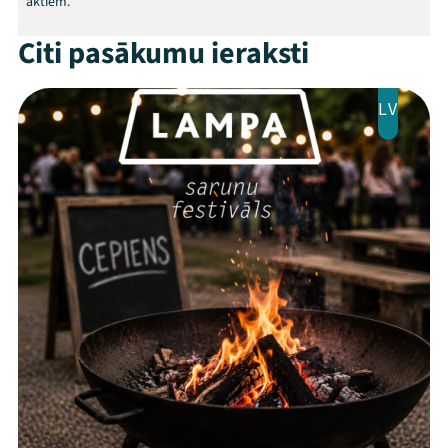
aktiem.
Citi pasākumu ieraksti
LV
Threads
Facebook
Youtube
X
Instagram
Flick
TikTok