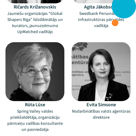
Ričards Križanovskis
Agita Jākobsone
Jauniešu organizācijas “Global
Swedbank Personāla un
Shapers Riga” līdzdibinātājs un
Infrastruktūras pārvaldes
kurators, jaunuzņēmuma
vadītāja
UpMatched vadītājs
Rūta Lūse
Evita Simsone
Spring Valley valdes
Nodarbinātības valsts aģentūras
priekšsēdētāja, organizāciju
direktore
pārmaiņu vadības konsultante
un pasniedzēja