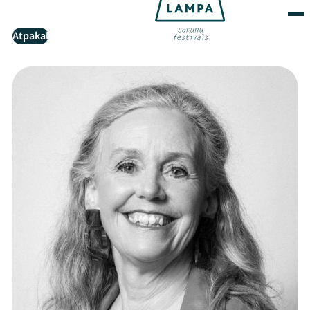
Atpakaļ