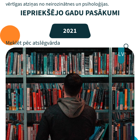
vērtīgas atziņas no neirozinātnes un psiholoģijas.
Festivāls
IEPRIEKŠĒJO GADU PASĀKUMI
Programma
2021
Arhīvs
Viņi bija LAMPĀ 2026
LV
Jaunumi
Ziedo
Veikals
Kontakti