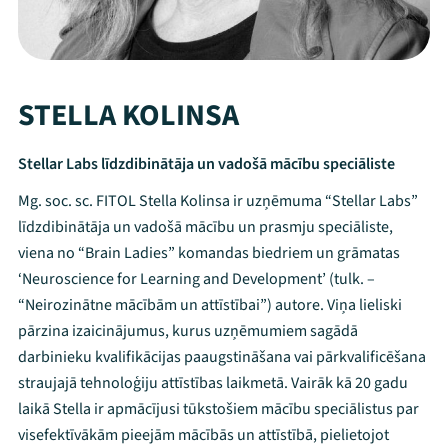
STELLA KOLINSA
Stellar Labs līdzdibinātāja un vadošā mācību speciāliste
Mg. soc. sc. FITOL Stella Kolinsa ir uzņēmuma “Stellar Labs”
līdzdibinātāja un vadošā mācību un prasmju speciāliste,
viena no “Brain Ladies” komandas biedriem un grāmatas
‘Neuroscience for Learning and Development’ (tulk. –
“Neirozinātne mācībām un attīstībai”) autore. Viņa lieliski
pārzina izaicinājumus, kurus uzņēmumiem sagādā
darbinieku kvalifikācijas paaugstināšana vai pārkvalificēšana
straujajā tehnoloģiju attīstības laikmetā. Vairāk kā 20 gadu
Mana programma
laikā Stella ir apmācījusi tūkstošiem mācību speciālistus par
visefektīvākām pieejām mācībās un attīstībā, pielietojot