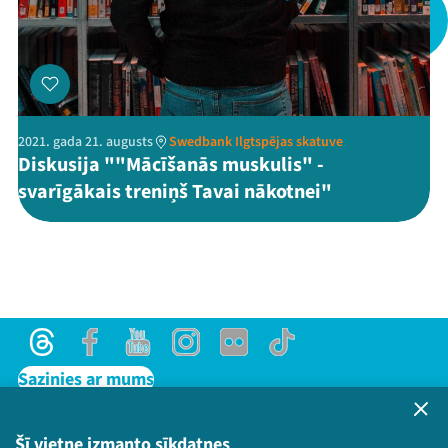
Threads
Facebook
Youtube
X
Instagram
Flick
TikTok
2021. gada 21. augusts
Swedbank Ilgtspējas skatuve
Diskusija ""Mācīšanās muskulis" -
svarīgākais treniņš Tavai nākotnei"
Threads
Facebook
Youtube
Instagram
Flick
TikTok
Sazinies ar mums
Privātuma politika
Lietošanas noteikumi un sīkdatņu politika
Šī vietne izmanto sīkdatnes