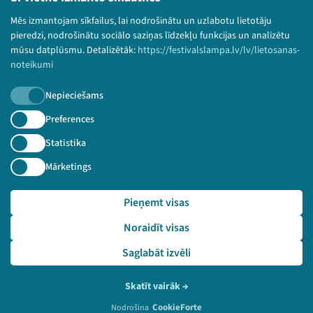
Bērnu aizsardzības politika
Mēs izmantojam sīkfailus, lai nodrošinātu un uzlabotu lietotāju
© 2026 Sarunu festivāls LAMPA Visas tiesības
pieredzi, nodrošinātu sociālo saziņas līdzekļu funkcijas un analizētu
paturētas.
mūsu datplūsmu. Detalizētāk:
https://festivalslampa.lv/lv/lietosanas-
noteikumi
Nepieciešams
Piesakies jaunumiem!
Preferences
Statistika
Nepalaid garām aktuālāko informāciju!
Mārketings
Pieņemt visas
Pieteikties
Noraidīt visas
🔗 https://festivalslampa.lv/lv/dalibnieki/3794
Saglabāt izvēli
Skatīt vairāk
→
CookieForte
Nodrošina