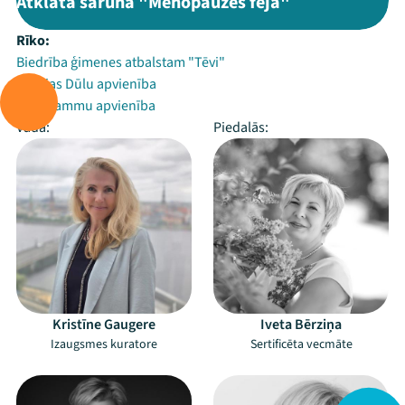
Atklāta saruna "Menopauzes feja"
Rīko:
Biedrība ģimenes atbalstam "Tēvi"
Latvijas Dūlu apvienība
PEP mammu apvienība
Vada:
Piedalās:
Kristīne Gaugere
Iveta Bērziņa
Izaugsmes kuratore
Sertificēta vecmāte