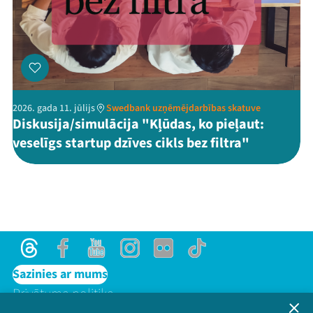
2026. gada 11. jūlijs
Swedbank uzņēmējdarbības skatuve
Diskusija/simulācija "Kļūdas, ko pieļaut:
veselīgs startup dzīves cikls bez filtra"
Threads
Facebook
Youtube
Instagram
Flick
TikTok
Sazinies ar mums
Privātuma politika