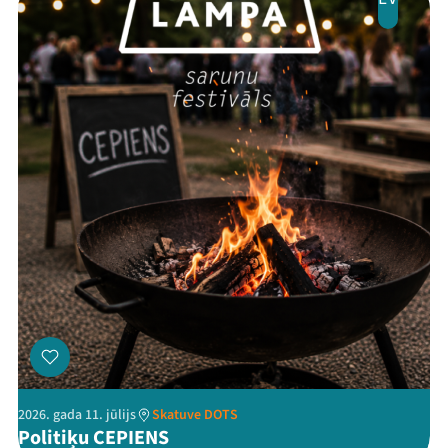
Threads
Facebook
Youtube
X
Instagram
Flick
TikTok
2026. gada 11. jūlijs
Skatuve DOTS
Politiķu CEPIENS