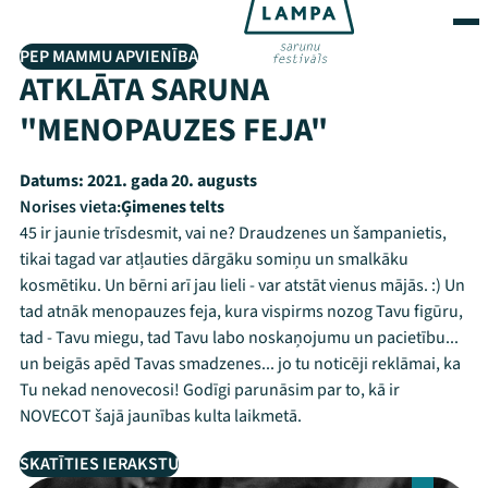
PEP MAMMU APVIENĪBA
ATKLĀTA SARUNA
"MENOPAUZES FEJA"
Datums:
2021. gada 20. augusts
Norises vieta:
Ģimenes telts
45 ir jaunie trīsdesmit, vai ne? Draudzenes un šampanietis,
tikai tagad var atļauties dārgāku somiņu un smalkāku
kosmētiku. Un bērni arī jau lieli - var atstāt vienus mājās. :) Un
tad atnāk menopauzes feja, kura vispirms nozog Tavu figūru,
tad - Tavu miegu, tad Tavu labo noskaņojumu un pacietību...
un beigās apēd Tavas smadzenes... jo tu noticēji reklāmai, ka
Tu nekad nenovecosi! Godīgi parunāsim par to, kā ir
NOVECOT šajā jaunības kulta laikmetā.
SKATĪTIES IERAKSTU