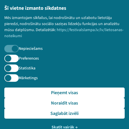
Lietošanas noteikumi un sīkdatņu politika
Bērnu aizsardzības politika
Šī vietne izmanto sīkdatnes
© 2026 Sarunu festivāls LAMPA Visas tiesības
Mēs izmantojam sīkfailus, lai nodrošinātu un uzlabotu lietotāju
paturētas.
pieredzi, nodrošinātu sociālo saziņas līdzekļu funkcijas un analizētu
mūsu datplūsmu. Detalizētāk:
https://festivalslampa.lv/lv/lietosanas-
noteikumi
Nepieciešams
Piesakies jaunumiem!
Preferences
Nepalaid garām aktuālāko informāciju!
Statistika
Mārketings
Pieņemt visas
Pieteikties
Noraidīt visas
🔗 https://festivalslampa.lv/lv/video-arhivs/1655?sp
eaker=PEP%20mammu%20apvien%C4%ABba&speaker_id=3690
Saglabāt izvēli
Skatīt vairāk
→