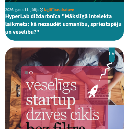
2026. gada 11. jūlijs
Izglītības skatuve
HyperLab diždarbnīca "Mākslīgā intelekta
laikmets: kā nezaudēt uzmanību, spriestspēju
un veselību?"
LV