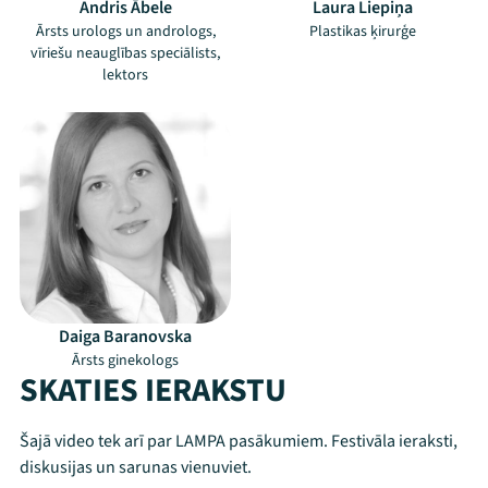
Andris Ābele
Laura Liepiņa
Ārsts urologs un andrologs,
Plastikas ķirurģe
vīriešu neauglības speciālists,
lektors
Daiga Baranovska
Ārsts ginekologs
SKATIES IERAKSTU
Šajā video tek arī par LAMPA pasākumiem. Festivāla ieraksti,
Mana programma
diskusijas un sarunas vienuviet.