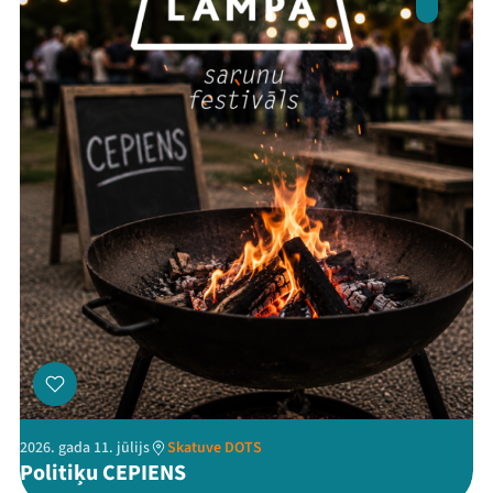
Jaunumi
Ziedo
Veikals
Kontakti
Threads
Facebook
Youtube
X
Instagram
Flick
TikTok
2026. gada 11. jūlijs
Skatuve DOTS
Politiķu CEPIENS