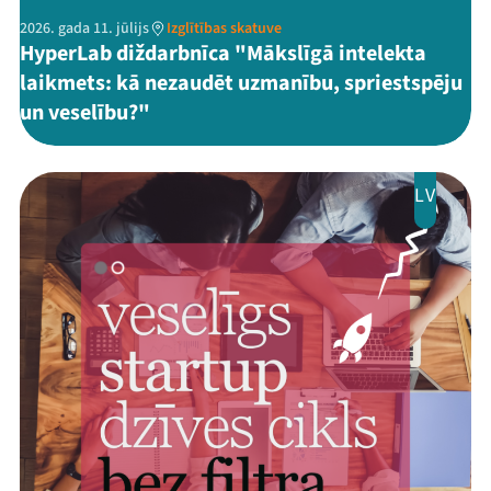
2026. gada 11. jūlijs
Izglītības skatuve
HyperLab diždarbnīca "Mākslīgā intelekta
laikmets: kā nezaudēt uzmanību, spriestspēju
un veselību?"
LV