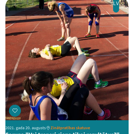
LV
2021. gada 20. augusts
Zinātpratības skatuve