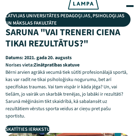
LATVIJAS UNIVERSITĀTES PEDAGOĢIJAS, PSIHOLOĢIJAS
UN MĀKSLAS FAKULTĀTE
SARUNA "VAI TRENERI CIENA
TIKAI REZULTĀTUS?"
Datums:
2021. gada 20. augusts
Norises vieta:
Zinātpratības skatuve
Bērni arvien agrākā vecumā tiek sūtīti profesionālajā sportā,
kas var radīt ne tikai psiholoģisku nogurumu, bet arī
specifiskas traumas. Vai tam vispār ir kāda jēga? Un, vai
tiešām, jo vairāk un skarbāk trenējas, jo labāki ir rezultāti?
Sarunā mēģināsim tikt skaidrībā, kā sabalansēt uz
rezultātiem vērstus sporta veidus ar cieņu pret pašu
sportistu.
SKATĪTIES IERAKSTU