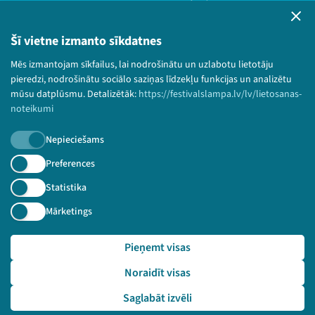
Bērnu aizsardzības politika
© 2026 Sarunu festivāls LAMPA Visas tiesības
Šī vietne izmanto sīkdatnes
paturētas.
Mēs izmantojam sīkfailus, lai nodrošinātu un uzlabotu lietotāju
pieredzi, nodrošinātu sociālo saziņas līdzekļu funkcijas un analizētu
mūsu datplūsmu. Detalizētāk:
https://festivalslampa.lv/lv/lietosanas-
noteikumi
Piesakies jaunumiem!
Nepieciešams
Nepalaid garām aktuālāko informāciju!
Preferences
Statistika
Mārketings
Pieteikties
Pieņemt visas
🔗 https://festivalslampa.lv/lv/video-arhivs/1623?sp
eaker=Latvijas%20Universit%C4%81tes%20Pedago%C4%A3ij
Noraidīt visas
as%2C%20psiholo%C4%A3ijas%20un%20m%C4%81kslas%20faku
lt%C4%81te&speaker_id=3370
Saglabāt izvēli