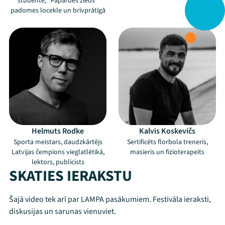
studente, "Papardes zieds"
padomes locekle un brīvprātīgā
Helmuts Rodke
Kalvis Koskevičs
Sporta meistars, daudzkārtējs
Sertificēts florbola treneris,
Latvijas čempions vieglatlētikā,
masieris un fizioterapeits
lektors, publicists
SKATIES IERAKSTU
Šajā video tek arī par LAMPA pasākumiem. Festivāla ieraksti,
diskusijas un sarunas vienuviet.