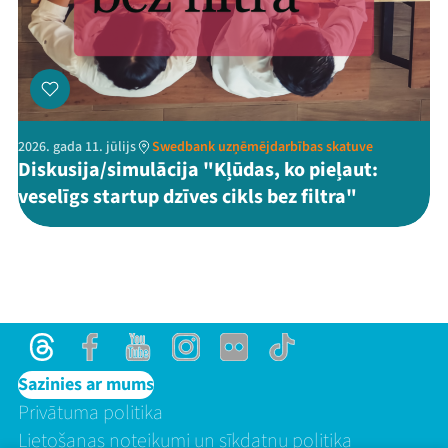
2026. gada 11. jūlijs
Swedbank uzņēmējdarbības skatuve
Diskusija/simulācija "Kļūdas, ko pieļaut:
veselīgs startup dzīves cikls bez filtra"
Threads
Facebook
Youtube
Instagram
Flick
TikTok
Sazinies ar mums
Privātuma politika
Lietošanas noteikumi un sīkdatņu politika