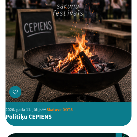
Ziedo
Veikals
Kontakti
Threads
Facebook
Youtube
X
Instagram
Flick
TikTok
2026. gada 11. jūlijs
Skatuve DOTS
Politiķu CEPIENS