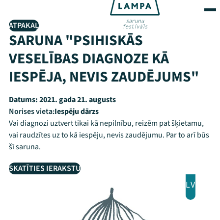
ATPAKAĻ
SARUNA "PSIHISKĀS
VESELĪBAS DIAGNOZE KĀ
IESPĒJA, NEVIS ZAUDĒJUMS"
Datums:
2021. gada 21. augusts
Norises vieta:
Iespēju dārzs
Vai diagnozi uztvert tikai kā nepilnību, reizēm pat šķietamu,
vai raudzītes uz to kā iespēju, nevis zaudējumu. Par to arī būs
šī saruna.
SKATĪTIES IERAKSTU
LV