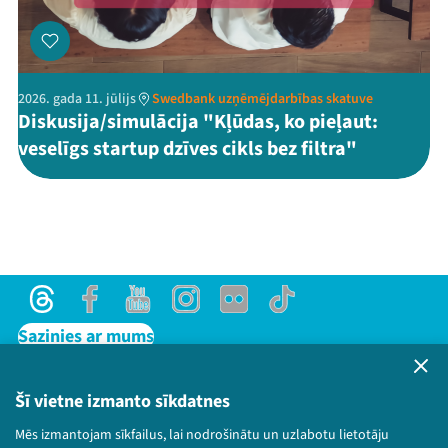
2026. gada 11. jūlijs
Swedbank uzņēmējdarbības skatuve
Diskusija/simulācija "Kļūdas, ko pieļaut:
veselīgs startup dzīves cikls bez filtra"
Threads
Facebook
Youtube
Instagram
Flick
TikTok
Sazinies ar mums
Privātuma politika
Lietošanas noteikumi un sīkdatņu politika
Šī vietne izmanto sīkdatnes
Bērnu aizsardzības politika
Mēs izmantojam sīkfailus, lai nodrošinātu un uzlabotu lietotāju