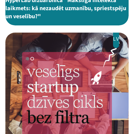
HyperLab diždarbnīca "Mākslīgā intelekta
laikmets: kā nezaudēt uzmanību, spriestspēju
un veselību?"
LV