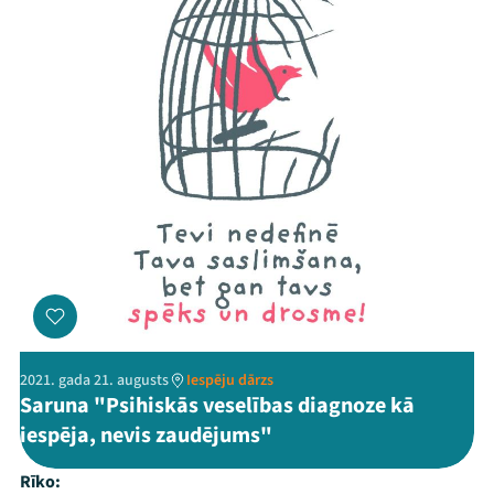
2021. gada 21. augusts
Iespēju dārzs
Saruna "Psihiskās veselības diagnoze kā
iespēja, nevis zaudējums"
Rīko: