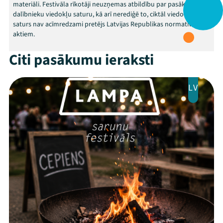
materiāli. Festivāla rīkotāji neuzņemas atbildību par pasākumu
dalībnieku viedokļu saturu, kā arī nerediģē to, ciktāl viedokļu
saturs nav acīmredzami pretējs Latvijas Republikas normatīvajiem
aktiem.
Citi pasākumu ieraksti
LV
Mana programma
Festivāls
Programma
Arhīvs