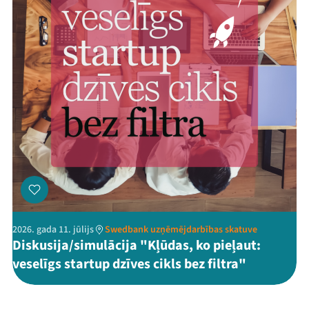
2026. gada 11. jūlijs
Swedbank uzņēmējdarbības skatuve
Diskusija/simulācija "Kļūdas, ko pieļaut:
veselīgs startup dzīves cikls bez filtra"