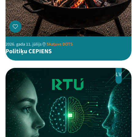
Viņi bija LAMPĀ 2026
Jaunumi
Ziedo
2026. gada 11. jūlijs
Skatuve DOTS
Politiķu CEPIENS
Veikals
Kontakti
LV