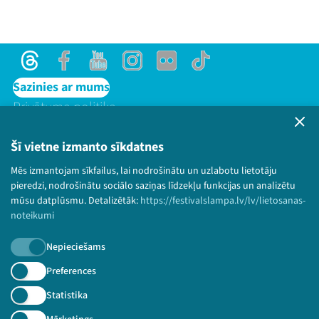
Threads
Facebook
Youtube
Instagram
Flick
TikTok
Sazinies ar mums
Privātuma politika
Lietošanas noteikumi un sīkdatņu politika
Bērnu aizsardzības politika
Šī vietne izmanto sīkdatnes
© 2026 Sarunu festivāls LAMPA Visas tiesības
Mēs izmantojam sīkfailus, lai nodrošinātu un uzlabotu lietotāju
paturētas.
pieredzi, nodrošinātu sociālo saziņas līdzekļu funkcijas un analizētu
mūsu datplūsmu. Detalizētāk:
https://festivalslampa.lv/lv/lietosanas-
noteikumi
Nepieciešams
Piesakies jaunumiem!
Preferences
Nepalaid garām aktuālāko informāciju!
Statistika