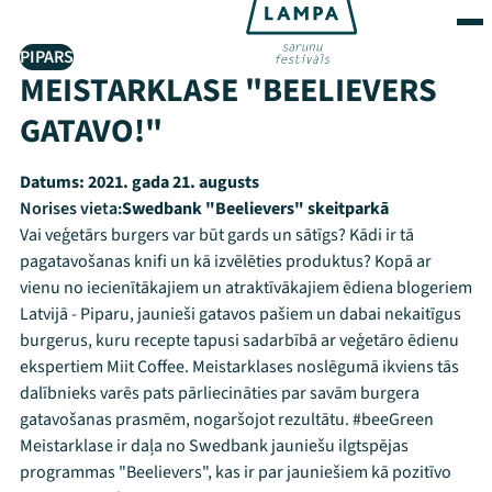
PIPARS
MEISTARKLASE "BEELIEVERS
GATAVO!"
Datums:
2021. gada 21. augusts
Norises vieta:
Swedbank "Beelievers" skeitparkā
Vai veģetārs burgers var būt gards un sātīgs? Kādi ir tā
pagatavošanas knifi un kā izvēlēties produktus? Kopā ar
vienu no iecienītākajiem un atraktīvākajiem ēdiena blogeriem
Latvijā - Piparu, jaunieši gatavos pašiem un dabai nekaitīgus
burgerus, kuru recepte tapusi sadarbībā ar veģetāro ēdienu
ekspertiem Miit Coffee. Meistarklases noslēgumā ikviens tās
dalībnieks varēs pats pārliecināties par savām burgera
gatavošanas prasmēm, nogaršojot rezultātu. #beeGreen
Meistarklase ir daļa no Swedbank jauniešu ilgtspējas
programmas "Beelievers", kas ir par jauniešiem kā pozitīvo