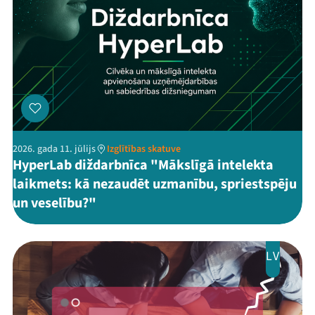
Threads
Facebook
Youtube
X
Instagram
Flick
TikTok
2026. gada 11. jūlijs
Izglītības skatuve
HyperLab diždarbnīca "Mākslīgā intelekta
laikmets: kā nezaudēt uzmanību, spriestspēju
un veselību?"
LV