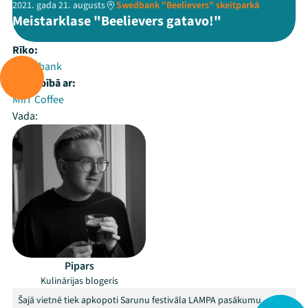
2021. gada 21. augusts
Swedbank "Beelievers" skeitparkā
Meistarklase "Beelievers gatavo!"
Rīko:
Swedbank
Sadarbībā ar:
MiiT Coffee
Vada:
Pipars
Kulinārijas blogeris
Šajā vietnē tiek apkopoti Sarunu festivāla LAMPA pasākumu