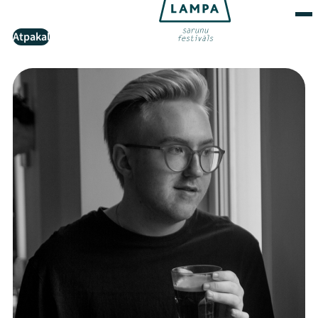
Atpakaļ