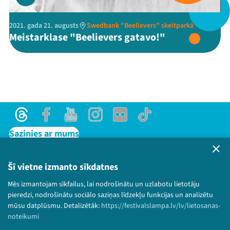
2021. gada 21. augusts
Swedbank "Beelievers" skeitparkā
Threads
Facebook
Youtube
X
Instagram
Flick
TikTok
Meistarklase "Beelievers gatavo!"
Threads
Facebook
Youtube
Instagram
Flick
TikTok
Sazinies ar mums
Privātuma politika
Lietošanas noteikumi un sīkdatņu politika
Šī vietne izmanto sīkdatnes
Bērnu aizsardzības politika
Mēs izmantojam sīkfailus, lai nodrošinātu un uzlabotu lietotāju
© 2026 Sarunu festivāls LAMPA Visas tiesības
pieredzi, nodrošinātu sociālo saziņas līdzekļu funkcijas un analizētu
paturētas.
mūsu datplūsmu. Detalizētāk:
https://festivalslampa.lv/lv/lietosanas-
noteikumi