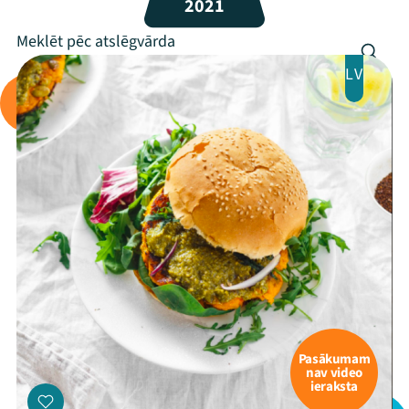
2021
Programma
Arhīvs
LV
Viņi bija LAMPĀ 2026
Jaunumi
Ziedo
Veikals
Kontakti
Pasākumam
nav video
ieraksta