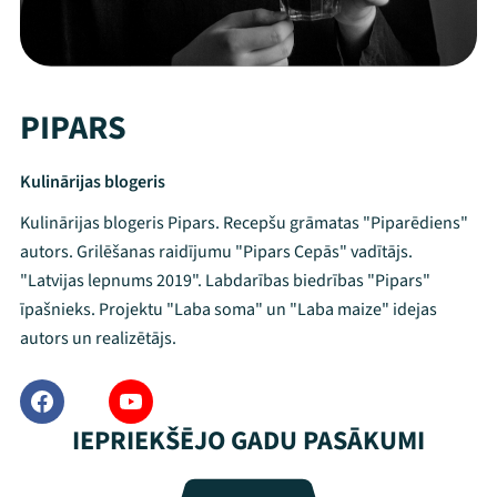
PIPARS
Kulinārijas blogeris
Kulinārijas blogeris Pipars. Recepšu grāmatas "Piparēdiens"
autors. Grilēšanas raidījumu "Pipars Cepās" vadītājs.
"Latvijas lepnums 2019". Labdarības biedrības "Pipars"
īpašnieks. Projektu "Laba soma" un "Laba maize" idejas
autors un realizētājs.
Mana programma
IEPRIEKŠĒJO GADU PASĀKUMI
Festivāls