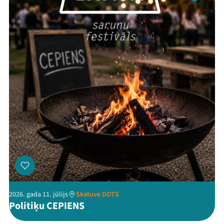
Ziedo
Veikals
Kontakti
Threads
Facebook
Youtube
X
Instagram
Flick
TikTok
2026. gada 11. jūlijs
Skatuve DOTS
Politiķu CEPIENS