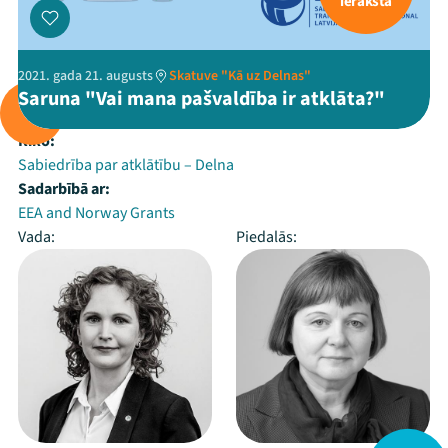
ieraksta
2021. gada 21. augusts
Skatuve "Kā uz Delnas"
Saruna "Vai mana pašvaldība ir atklāta?"
Rīko:
Sabiedrība par atklātību – Delna
Sadarbībā ar:
EEA and Norway Grants
Vada:
Piedalās: