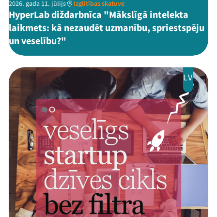
2026. gada 11. jūlijs
Izglītības skatuve
HyperLab diždarbnīca "Mākslīgā intelekta
laikmets: kā nezaudēt uzmanību, spriestspēju
un veselību?"
LV