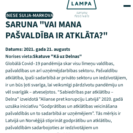
INESE SUIJA-MARKOVA
SARUNA "VAI MANA
PAŠVALDĪBA IR ATKLĀTA?"
Datums:
2021. gada 21. augusts
Norises vieta:
Skatuve "Kā uz Delnas"
Globālā Covid–19 pandēmija skar visu līmeņu valdības,
pašvaldības un arī uzņēmējdarbības sektoru. Pašvaldību
atklātība, īpaši sadarbībā ar privāto sektoru un iedzīvotājiem,
ir un būs ļoti svarīga, lai veiksmīgi pārdzīvotu pandēmiju un
vēl svarīgāk – atveseļotos. “Sabiedrības par atklātību –
Delna” izveidotā "Alianse pret korupciju Latvijā" 2020. gadā
uzsāka iniciatīvu “Godprātības un atklātības veicināšana
pašvaldībās un to sadarbībā ar uzņēmējiem”. Tās mērķis ir
Latvijā un Norvēģijā stiprināt godprātību un atklātību,
pašvaldībām sadarbojoties ar iedzīvotājiem un