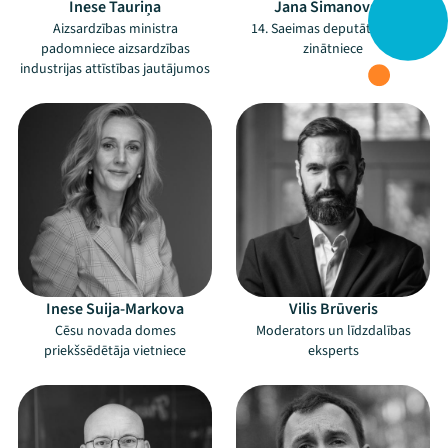
Inese Tauriņa
Jana Simanovska
Aizsardzības ministra
14. Saeimas deputāte, Vides
padomniece aizsardzības
zinātniece
industrijas attīstības jautājumos
Inese Suija-Markova
Vilis Brūveris
Cēsu novada domes
Moderators un līdzdalības
priekšsēdētāja vietniece
eksperts