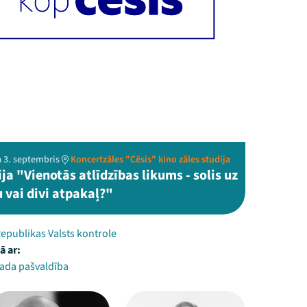
a 3. septembris
Koncertzāles "Cēsis" kino zāles studija
ja "Vienotās atlīdzības likums - solis uz
 vai divi atpakaļ?"
Republikas Valsts kontrole
ā ar:
ada pašvaldība