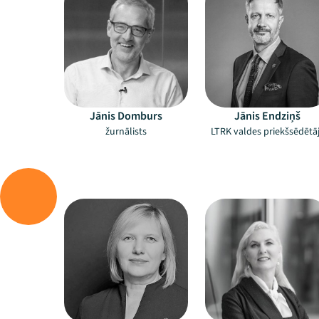
Jānis Domburs
Jānis Endziņš
žurnālists
LTRK valdes priekšsēdētā