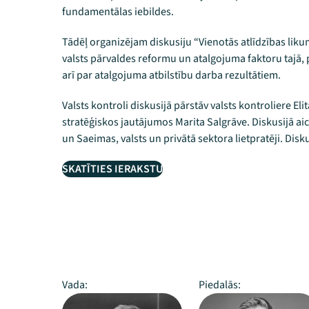
fundamentālas iebildes.
Tādēļ organizējam diskusiju “Vienotās atlīdzības likum
valsts pārvaldes reformu un atalgojuma faktoru tajā, 
arī par atalgojuma atbilstību darba rezultātiem.
Valsts kontroli diskusijā pārstāv valsts kontroliere E
stratēģiskos jautājumos Marita Salgrāve. Diskusijā aici
un Saeimas, valsts un privātā sektora lietpratēji. Dis
SKATĪTIES IERAKSTU
Vada:
Piedalās: