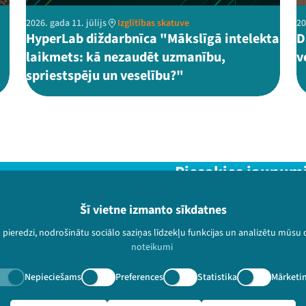
2026. gada 11. jūlijs
Izglītības skatuve
20
HyperLab diždarbnīca "Mākslīgā intelekta
D
laikmets: kā nezaudēt uzmanību,
v
spriestspēju un veselību?"
Piesakies jaunum
Nepalaid garām aktuālāko in
Šī vietne izmanto sīkdatnes
u pieredzi, nodrošinātu sociālo saziņas līdzekļu funkcijas un analizētu mūsu
noteikumi
Nepieciešams
Preferences
Statistika
Mārketi
paturētas.