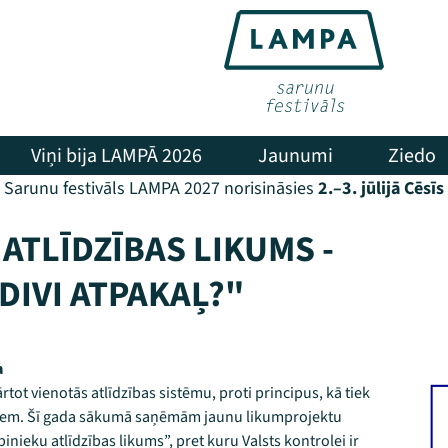
Viņi bija LAMPĀ 2026
Jaunumi
Ziedo
Sarunu festivāls LAMPA 2027 norisināsies
2.–3. jūlijā Cēsīs
ATLĪDZĪBAS LIKUMS -
 DIVI ATPAKAĻ?"
a
rtot vienotās atlīdzības sistēmu, proti principus, kā tiek
kiem. Šī gada sākumā saņēmām jaunu likumprojektu
nieku atlīdzības likums”, pret kuru Valsts kontrolei ir