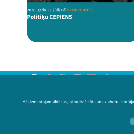
2026. gada 11. jūlijs
Skatuve DOTS
Politiķu CEPIENS
Threads
Facebook
Youtube
Instagram
Flick
TikTok
Sazinies ar mums
Privātuma politika
Mēs izmantojam sīkfailus, lai nodrošinātu un uzlabotu lietotāj
Lietošanas noteikumi un sīkdatņu politika
Bērnu aizsardzības politika
© 2026 Sarunu festivāls LAMPA Visas tiesības 