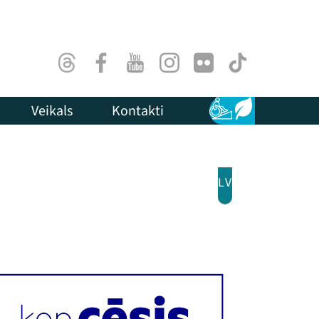
Threads
Facebook
Youtube
Instagram
Flick
TikTok
Veikals
Kontakti
Pieejamība
Ilgtspēja
LV