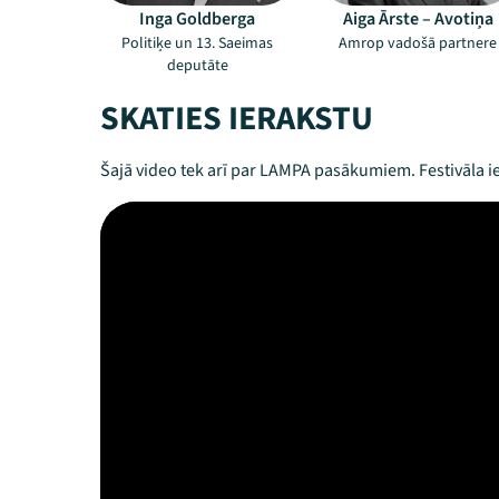
Inga Goldberga
Aiga Ārste – Avotiņa
Politiķe un 13. Saeimas
Amrop vadošā partnere
deputāte
SKATIES IERAKSTU
Šajā video tek arī par LAMPA pasākumiem. Festivāla ie