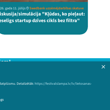
26. gada 11. jūlijs
Swedbank uzņēmējdarbības skatuve
iskusija/simulācija "Kļūdas, ko pieļaut:
eselīgs startup dzīves cikls bez filtra"
iem!
formāciju!
 datplūsmu. Detalizētāk:
https://festivalslampa.lv/lv/lietosanas-
Pieteikties
ngs