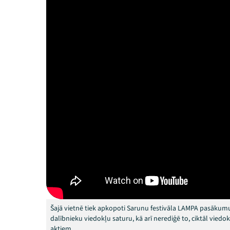
Šajā vietnē tiek apkopoti Sarunu festivāla LAMPA pasākumu
dalībnieku viedokļu saturu, kā arī nerediģē to, ciktāl vied
aktiem.