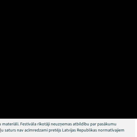
 materiāli. Festivāla rīkotāji neuzņemas atbildību par pasākumu
okļu saturs nav acīmredzami pretējs Latvijas Republikas normatīvajiem