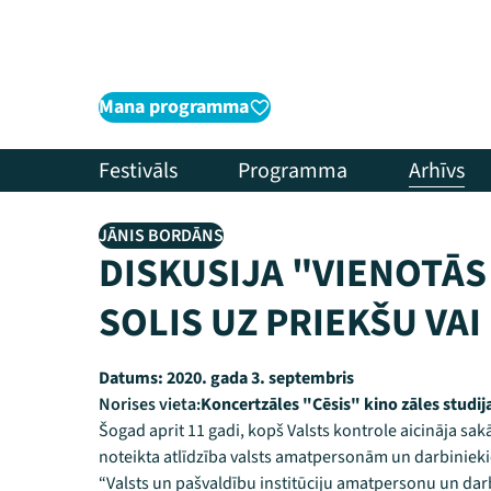
Mana programma
Festivāls
Programma
Arhīvs
JĀNIS BORDĀNS
DISKUSIJA "VIENOTĀS 
SOLIS UZ PRIEKŠU VAI
Datums:
2020. gada 3. septembris
Norises vieta:
Koncertzāles "Cēsis" kino zāles studij
Šogad aprit 11 gadi, kopš Valsts kontrole aicināja sakā
noteikta atlīdzība valsts amatpersonām un darbinie
“Valsts un pašvaldību institūciju amatpersonu un darbi