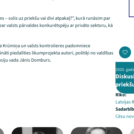
s – solis uz priekšu vai divi atpakaļ?”, kurā runāsim par
par valsts pārvaldes konkurētspēju ar privāto sektoru, kā
lita Krūmiņa un valsts kontrolieres padomniece
nāti piedalīties likumprojekta autori, politiķi no valdības
kusiju vada Jānis Domburs.
2020. gad
Diskusi
priekšu
Rīko:
Latvijas 
Sadarbīb
Cēsu nov