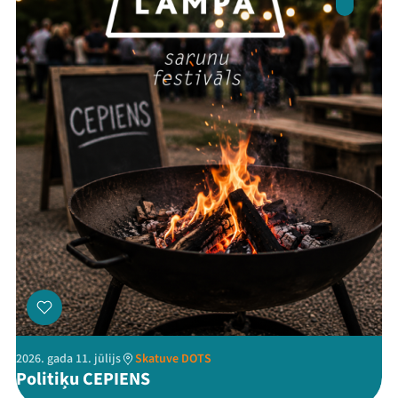
Ziedo
Veikals
Kontakti
Threads
Facebook
Youtube
X
Instagram
Flick
TikTok
2026. gada 11. jūlijs
Skatuve DOTS
Politiķu CEPIENS