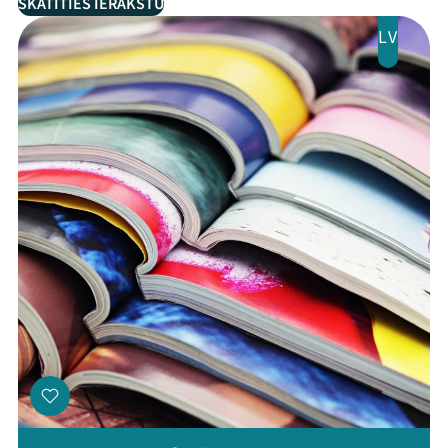
SKATĪTIES IERAKSTU
LV