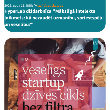
2026. gada 11. jūlijs
Izglītības skatuve
HyperLab diždarbnīca "Mākslīgā intelekta
laikmets: kā nezaudēt uzmanību, spriestspēju
un veselību?"
LV