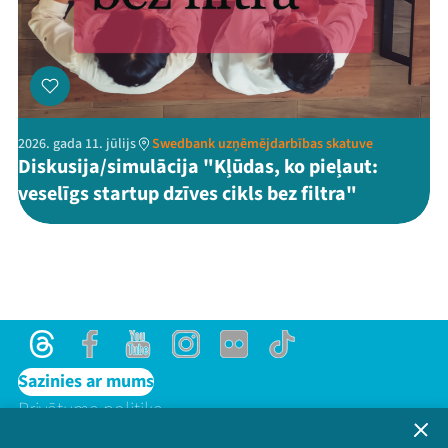
2026. gada 11. jūlijs
Swedbank uzņēmējdarbības skatuve
Diskusija/simulācija "Kļūdas, ko pieļaut:
veselīgs startup dzīves cikls bez filtra"
Threads
Facebook
Youtube
Instagram
Flick
TikTok
Sazinies ar mums
Privātuma politika
Lietošanas noteikumi un sīkdatņu politika