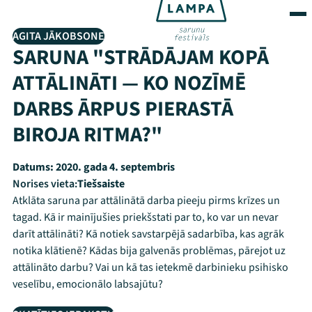
AGITA JĀKOBSONE
SARUNA "STRĀDĀJAM KOPĀ
ATTĀLINĀTI — KO NOZĪMĒ
DARBS ĀRPUS PIERASTĀ
BIROJA RITMA?"
Datums:
2020. gada 4. septembris
Norises vieta:
Tiešsaiste
Atklāta saruna par attālinātā darba pieeju pirms krīzes un
tagad. Kā ir mainījušies priekšstati par to, ko var un nevar
darīt attālināti? Kā notiek savstarpējā sadarbība, kas agrāk
notika klātienē? Kādas bija galvenās problēmas, pārejot uz
attālināto darbu? Vai un kā tas ietekmē darbinieku psihisko
veselību, emocionālo labsajūtu?