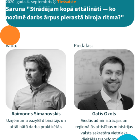
2020. gada 4. septembris
Tiešsaiste
Saruna "Strādājam kopā attālināti — ko
nozīmē darbs ārpus pierastā biroja ritma?"
Rīko:
eazyBI
Vada:
Piedalās:
Raimonds Simanovskis
Gatis Ozols
Uzņēmuma eazyBI dibinātājs un
Viedās administrācijas un
attālinātā darba praktizētājs
reģionālās attīstības ministrijas
valsts sekretāra vietnieks
digitālās transformācijas