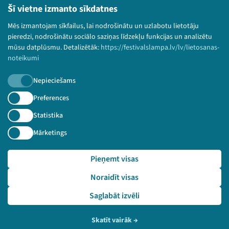
Bērnu aizsardzības politika
Šī vietne izmanto sīkdatnes
© 2026 Sarunu festivāls LAMPA Visas tiesības
Mēs izmantojam sīkfailus, lai nodrošinātu un uzlabotu lietotāju
paturētas.
pieredzi, nodrošinātu sociālo saziņas līdzekļu funkcijas un analizētu
mūsu datplūsmu. Detalizētāk:
https://festivalslampa.lv/lv/lietosanas-
noteikumi
Nepieciešams
Piesakies jaunumiem!
Preferences
Nepalaid garām aktuālāko informāciju!
Statistika
Mārketings
Pieņemt visas
Pieteikties
Noraidīt visas
🔗 https://festivalslampa.lv/lv/video-arhivs/1284?sp
eaker=Agita%20J%C4%81kobsone&speaker_id=3205
Saglabāt izvēli
Skatīt vairāk
→