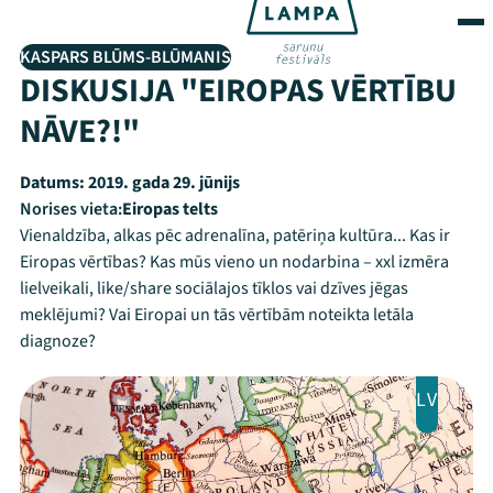
KASPARS BLŪMS-BLŪMANIS
DISKUSIJA "EIROPAS VĒRTĪBU
NĀVE?!"
Datums:
2019. gada 29. jūnijs
Norises vieta:
Eiropas telts
Vienaldzība, alkas pēc adrenalīna, patēriņa kultūra... Kas ir
Eiropas vērtības? Kas mūs vieno un nodarbina – xxl izmēra
lielveikali, like/share sociālajos tīklos vai dzīves jēgas
meklējumi? Vai Eiropai un tās vērtībām noteikta letāla
diagnoze?
LV