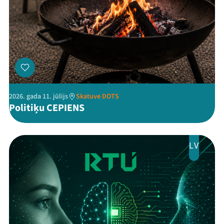
Kontakti
2026. gada 11. jūlijs
Skatuve DOTS
Politiķu CEPIENS
Threads
Facebook
Youtube
X
Instagram
Flick
TikTok
LV