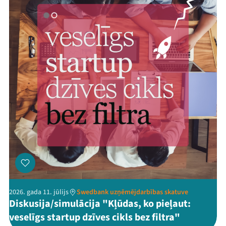
2026. gada 11. jūlijs
Swedbank uzņēmējdarbības skatuve
Diskusija/simulācija "Kļūdas, ko pieļaut:
veselīgs startup dzīves cikls bez filtra"