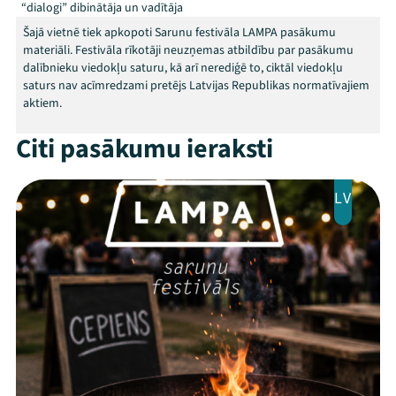
“dialogi” dibinātāja un vadītāja
Šajā vietnē tiek apkopoti Sarunu festivāla LAMPA pasākumu
materiāli. Festivāla rīkotāji neuzņemas atbildību par pasākumu
dalībnieku viedokļu saturu, kā arī nerediģē to, ciktāl viedokļu
Mana programma
saturs nav acīmredzami pretējs Latvijas Republikas normatīvajiem
aktiem.
Festivāls
Citi pasākumu ieraksti
Programma
LV
Arhīvs
Viņi bija LAMPĀ 2026
Jaunumi
Ziedo
Veikals