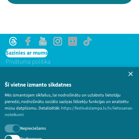
Threads
Facebook
Youtube
Instagram
Flick
TikTok
Sazinies ar mums
Privātuma politika
Lietošanas noteikumi un sīkdatņu politika
Bērnu aizsardzības politika
Šī vietne izmanto sīkdatnes
© 2026 Sarunu festivāls LAMPA Visas tiesības
Mēs izmantojam sīkfailus, lai nodrošinātu un uzlabotu lietotāju
paturētas.
pieredzi, nodrošinātu sociālo saziņas līdzekļu funkcijas un analizētu
mūsu datplūsmu. Detalizētāk:
https://festivalslampa.lv/lv/lietosanas-
noteikumi
Piesakies jaunumiem!
Nepieciešams
Preferences