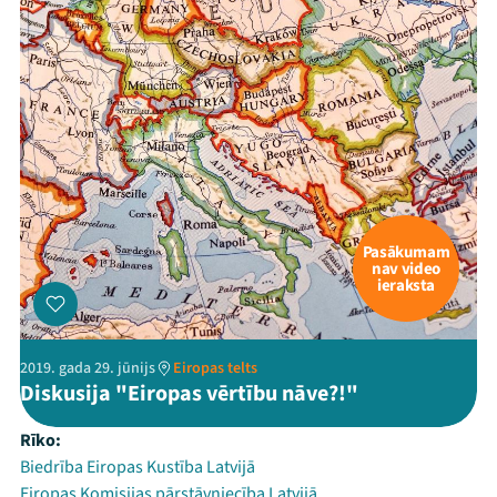
Pasākumam
nav video
ieraksta
2019. gada 29. jūnijs
Eiropas telts
Diskusija "Eiropas vērtību nāve?!"
Rīko:
Biedrība Eiropas Kustība Latvijā
Eiropas Komisijas pārstāvniecība Latvijā