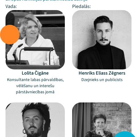
Vada:
Piedalās:
Lolita Čigāne
Henriks Eliass Zēgners
Konsultante labas pārvaldības,
Dzejnieks un publicists
vēlēšanu un interešu
pārstāvniecības jomā