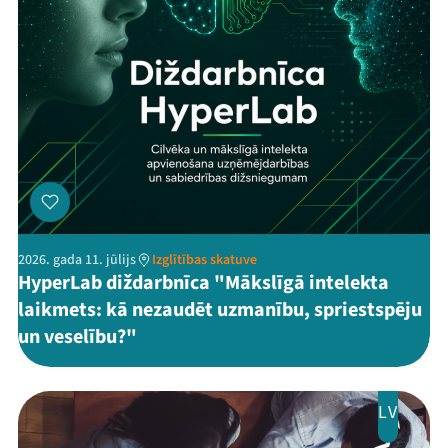
2026. gada 11. jūlijs
Izglītības skatuve
HyperLab diždarbnīca "Mākslīgā intelekta
laikmets: kā nezaudēt uzmanību, spriestspēju
un veselību?"
LV