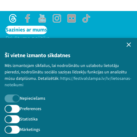
Threads
Facebook
Youtube
Instagram
Flick
TikTok
Sazinies ar mums
Privātuma politika
Lietošanas noteikumi un sīkdatņu politika
Bērnu aizsardzības politika
Šī vietne izmanto sīkdatnes
© 2026 Sarunu festivāls LAMPA Visas tiesības
Threads
Facebook
Youtube
X
Instagram
Flick
TikTok
Mēs izmantojam sīkfailus, lai nodrošinātu un uzlabotu lietotāju
paturētas.
pieredzi, nodrošinātu sociālo saziņas līdzekļu funkcijas un analizētu
mūsu datplūsmu. Detalizētāk:
https://festivalslampa.lv/lv/lietosanas-
noteikumi
Nepieciešams
Piesakies jaunumiem!
Preferences
Nepalaid garām aktuālāko informāciju!
Statistika
Mārketings