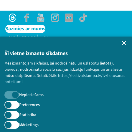
Threads
Facebook
Youtube
Instagram
Flick
TikTok
Sazinies ar mums
Privātuma politika
Lietošanas noteikumi un sīkdatņu politika
Bērnu aizsardzības politika
Šī vietne izmanto sīkdatnes
© 2026 Sarunu festivāls LAMPA Visas tiesības
Threads
Facebook
Youtube
X
Instagram
Flick
TikTok
Mēs izmantojam sīkfailus, lai nodrošinātu un uzlabotu lietotāju
paturētas.
pieredzi, nodrošinātu sociālo saziņas līdzekļu funkcijas un analizētu
mūsu datplūsmu. Detalizētāk:
https://festivalslampa.lv/lv/lietosanas-
noteikumi
Nepieciešams
Piesakies jaunumiem!
Preferences
Nepalaid garām aktuālāko informāciju!
Statistika
Mārketings