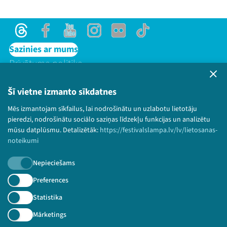
Threads
Facebook
Youtube
Instagram
Flick
TikTok
Sazinies ar mums
Privātuma politika
Lietošanas noteikumi un sīkdatņu politika
Bērnu aizsardzības politika
Šī vietne izmanto sīkdatnes
© 2026 Sarunu festivāls LAMPA Visas tiesības
Threads
Facebook
Youtube
X
Instagram
Flick
TikTok
Mēs izmantojam sīkfailus, lai nodrošinātu un uzlabotu lietotāju
paturētas.
pieredzi, nodrošinātu sociālo saziņas līdzekļu funkcijas un analizētu
mūsu datplūsmu. Detalizētāk:
https://festivalslampa.lv/lv/lietosanas-
noteikumi
Nepieciešams
Piesakies jaunumiem!
Preferences
Nepalaid garām aktuālāko informāciju!
Statistika
Mārketings