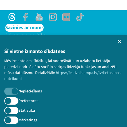
Threads
Facebook
Youtube
Instagram
Flick
TikTok
Sazinies ar mums
Privātuma politika
Lietošanas noteikumi un sīkdatņu politika
Bērnu aizsardzības politika
Šī vietne izmanto sīkdatnes
© 2026 Sarunu festivāls LAMPA Visas tiesības
Threads
Facebook
Youtube
X
Instagram
Flick
TikTok
Mēs izmantojam sīkfailus, lai nodrošinātu un uzlabotu lietotāju
paturētas.
pieredzi, nodrošinātu sociālo saziņas līdzekļu funkcijas un analizētu
mūsu datplūsmu. Detalizētāk:
https://festivalslampa.lv/lv/lietosanas-
noteikumi
Nepieciešams
Piesakies jaunumiem!
Preferences
Nepalaid garām aktuālāko informāciju!
Statistika
Mārketings