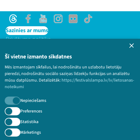
Threads
Facebook
Youtube
Instagram
Flick
TikTok
Sazinies ar mums
Privātuma politika
Lietošanas noteikumi un sīkdatņu politika
Bērnu aizsardzības politika
Šī vietne izmanto sīkdatnes
© 2026 Sarunu festivāls LAMPA Visas tiesības
Threads
Facebook
Youtube
X
Instagram
Flick
TikTok
Mēs izmantojam sīkfailus, lai nodrošinātu un uzlabotu lietotāju
paturētas.
pieredzi, nodrošinātu sociālo saziņas līdzekļu funkcijas un analizētu
mūsu datplūsmu. Detalizētāk:
https://festivalslampa.lv/lv/lietosanas-
noteikumi
Nepieciešams
Piesakies jaunumiem!
Preferences
Nepalaid garām aktuālāko informāciju!
Statistika
Mārketings