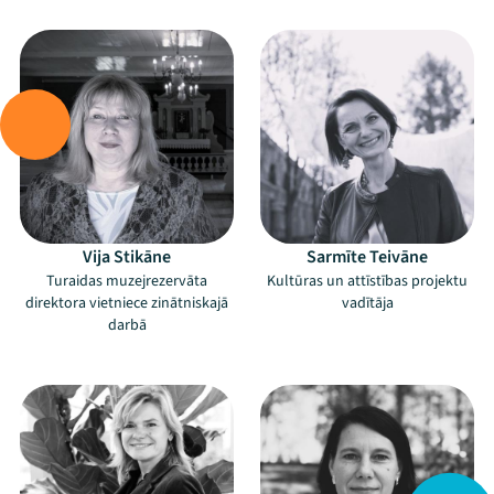
–
–
Vija Stikāne
Sarmīte Teivāne
Turaidas muzejrezervāta
Mana programma
Kultūras un attīstības projektu
direktora vietniece zinātniskajā
vadītāja
darbā
Festivāls
–
–
Programma
Arhīvs