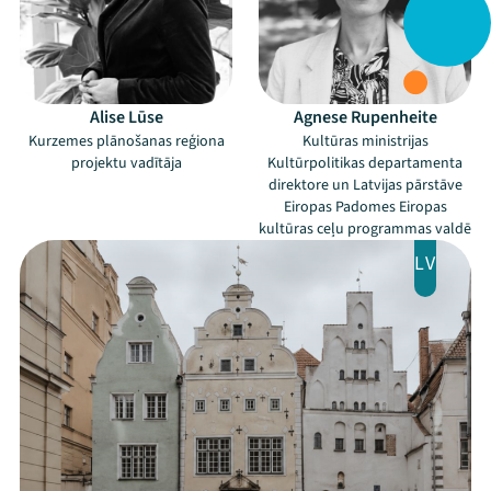
Viņi bija LAMPĀ 2026
Jaunumi
Ziedo
Alise Lūse
Agnese Rupenheite
Kurzemes plānošanas reģiona
Kultūras ministrijas
Veikals
projektu vadītāja
Kultūrpolitikas departamenta
direktore un Latvijas pārstāve
Kontakti
Eiropas Padomes Eiropas
kultūras ceļu programmas valdē
LV
Threads
Facebook
Youtube
X
Instagram
Flick
TikTok