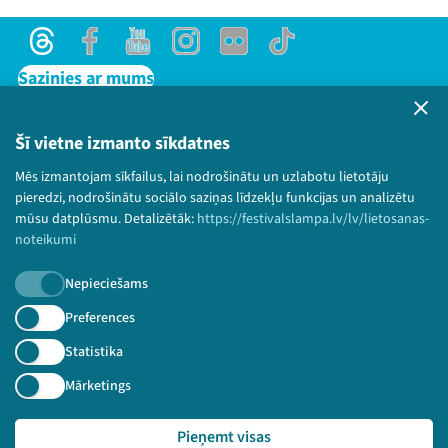
Threads
Facebook
Youtube
Instagram
Flick
TikTok
Sazinies ar mums
Privātuma politika
Lietošanas noteikumi un sīkdatņu politika
Šī vietne izmanto sīkdatnes
Bērnu aizsardzības politika
Mēs izmantojam sīkfailus, lai nodrošinātu un uzlabotu lietotāju
© 2026 Sarunu festivāls LAMPA Visas tiesības
pieredzi, nodrošinātu sociālo saziņas līdzekļu funkcijas un analizētu
paturētas.
mūsu datplūsmu. Detalizētāk:
https://festivalslampa.lv/lv/lietosanas-
noteikumi
Nepieciešams
Piesakies jaunumiem!
Preferences
Statistika
Nepalaid garām aktuālāko informāciju!
Mārketings
Pieņemt visas