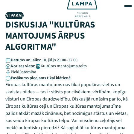
ATPAKAĻ
DISKUSIJA "KULTŪRAS
MANTOJUMS ĀRPUS
ALGORITMA"
Datums un laiks:
10. jūlijs 21.00–22.00
Norises vieta:
Kultūras mantojuma telts
19
Piekļūstamība
Pasākums pieejams tikai klātienē
Eiropas kultūras mantojums nav tikai populāras vietas un
skaistas bildes — tas ir stāsts par cilvēkiem, vērtībām, kopīgu
vēsturi un Eiropas daudzveidību. Diskusijā runāsim par to, kā
Eiropas kultūras ceļi un Eiropas kultūras mantojuma zīme
palīdz atklāt mazāk zināmus, bet nozīmīgus stāstus un vietas,
kas veido Eiropas kultūras telpu. Vai mūsdienu ceļotājs vēl
meklē autentisku pieredzi? Kā saglabāt kultūras mantojuma