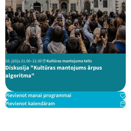
10. jūlijs 21.00–22.00
Kultūras mantojuma telts
Diskusija "Kultūras mantojums ārpus
algoritma"
Pievienot manai programmai
Pievienot kalendāram