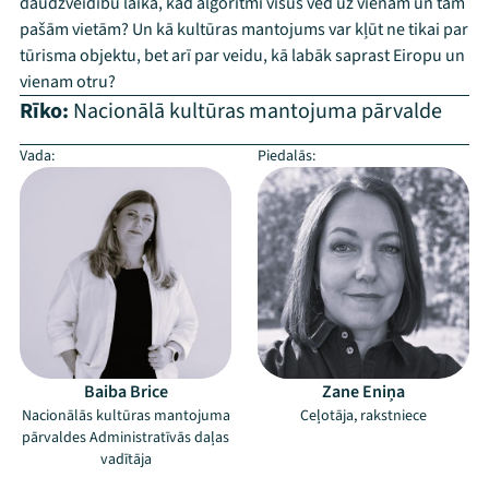
daudzveidību laikā, kad algoritmi visus ved uz vienām un tām
pašām vietām? Un kā kultūras mantojums var kļūt ne tikai par
tūrisma objektu, bet arī par veidu, kā labāk saprast Eiropu un
vienam otru?
Rīko:
Nacionālā kultūras mantojuma pārvalde
Vada:
Piedalās:
Baiba Brice
Zane Eniņa
Nacionālās kultūras mantojuma
Ceļotāja, rakstniece
pārvaldes Administratīvās daļas
vadītāja