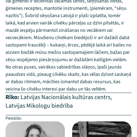
vai ģimenei ir iecienītas vācamās sēnes, sēņošanas vietas,
ģimenes receptes, mantotie instrumenti, (piemēram, “sēņu
nazītis”). Šobrīd sēņošana Latvijā ir plaši izplatīta, tomēr
laikā, kad arvien vairāk cilvēku pārceļas uz dzīvi pilsētās, ir
mazāk iespēju pārmantot zināšanas no vecākiem vai
vecvecākiem. Mūsdienu cilvēkam biedējoši ir arī dažādi dabā
sastopami traucēkļi – kukaiņi, ērces, pēdējā laikā arī bailes no
aizvien biežāk mūsu mežos sastopamajiem lāčiem, bažas par
sēņu iespējamo piesārņojumu ar dažādām kaitīgām vielām.
No otras puses, vairākos sabiedrības slāņos, īpaši jaunās
paaudzes vidū, pieaug cilvēku skaits, kas vēlas dzīvot saskaņā
ar dabas ritmiem, mācīties izmantot dabas resursus, kas
veicina šo cilvēku interesi par dabu un tās veltēm.
Rīko:
Latvijas Nacionālais kultūras centrs
,
Latvijas Mikologu biedrība
Piedalās:
–