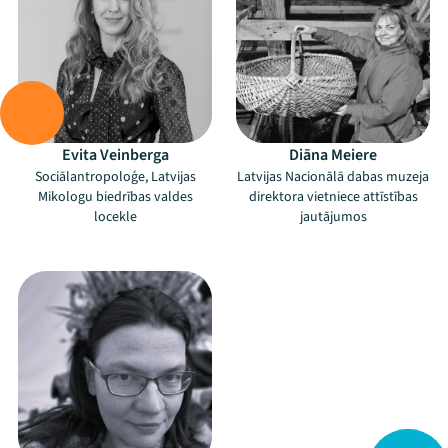
Evita Veinberga
Diāna Meiere
Sociālantropoloģe, Latvijas
Latvijas Nacionālā dabas muzeja
Mana programma
Mikologu biedrības valdes
direktora vietniece attīstības
locekle
jautājumos
Festivāls
–
Programma
Arhīvs
Viņi bija LAMPĀ 2026
Jaunumi