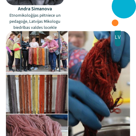
Andra Simanova
Ziedo
Etnomikoloģijas pētniece un
pedagoģe, Latvijas Mikologu
Veikals
biedrības valdes locekle
LV
Kontakti
Threads
Facebook
Youtube
X
Instagram
Flick
TikTok