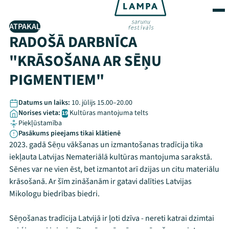
ATPAKAĻ
RADOŠĀ DARBNĪCA
"KRĀSOŠANA AR SĒŅU
PIGMENTIEM"
Datums un laiks:
10. jūlijs 15.00–20.00
Norises vieta:
Kultūras mantojuma telts
19
Piekļūstamība
Pasākums pieejams tikai klātienē
2023. gadā Sēņu vākšanas un izmantošanas tradīcija tika
iekļauta Latvijas Nemateriālā kultūras mantojuma sarakstā.
Sēnes var ne vien ēst, bet izmantot arī dzijas un citu materiālu
krāsošanā. Ar šīm zināšanām ir gatavi dalīties Latvijas
Mikologu biedrības biedri.
Sēņošanas tradīcija Latvijā ir ļoti dzīva - nereti katrai dzimtai