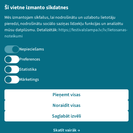
Lietošanas noteikumi un sīkdatņu politika
Šī vietne izmanto sīkdatnes
Bērnu aizsardzības politika
Mēs izmantojam sīkfailus, lai nodrošinātu un uzlabotu lietotāju
© 2026 Sarunu festivāls LAMPA Visas tiesības
pieredzi, nodrošinātu sociālo saziņas līdzekļu funkcijas un analizētu
paturētas.
mūsu datplūsmu. Detalizētāk:
https://festivalslampa.lv/lv/lietosanas-
noteikumi
Nepieciešams
Piesakies jaunumiem!
Preferences
Statistika
Nepalaid garām aktuālāko informāciju!
Mārketings
Pieņemt visas
Pieteikties
Noraidīt visas
🔗 https://festivalslampa.lv/lv/pasakums/3509
Saglabāt izvēli
Skatīt vairāk
→