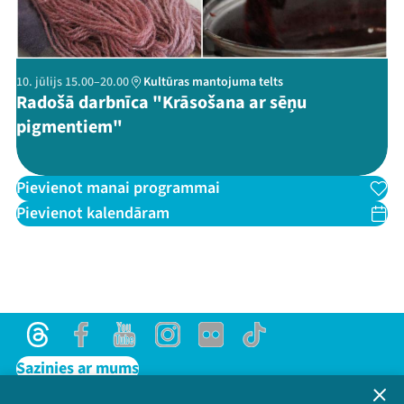
10. jūlijs 15.00–20.00
Kultūras mantojuma telts
Radošā darbnīca "Krāsošana ar sēņu
pigmentiem"
Pievienot manai programmai
Pievienot kalendāram
Threads
Facebook
Youtube
Instagram
Flick
TikTok
Sazinies ar mums
Privātuma politika