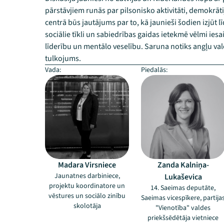
pārstāvjiem runās par pilsonisko aktivitāti, demokrā
centrā būs jautājums par to, kā jaunieši šodien izjūt l
sociālie tīkli un sabiedrības gaidas ietekmē vēlmi iesai
līderību un mentālo veselību. Saruna notiks angļu va
tulkojums.
Vada:
Piedalās:
Madara Virsniece
Zanda Kalniņa-
Jaunatnes darbiniece,
Lukaševica
projektu koordinatore un
14. Saeimas deputāte,
vēstures un sociālo zinību
Saeimas vicespīkere, partija
skolotāja
"Vienotība" valdes
priekšsēdētāja vietniece