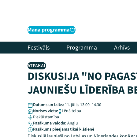
Mana programma
Festivāls
Programma
Arhīvs
ATPAKAĻ
DISKUSIJA "NO PAGAST
JAUNIEŠU LĪDERĪBA B
Datums un laiks:
11. jūlijs 13.00–14.30
Norises vieta:
Lēnā telpa
8
Piekļūstamība
Pasākuma valoda:
Angļu
Pasākums pieejams tikai klātienē
Diskusijā jaunieši no Latvijas un Nīderlandes kopā ar