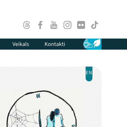
Threads
Facebook
Youtube
Instagram
Flick
TikTok
Veikals
Kontakti
Pieejamība
Ilgtspēja
EN