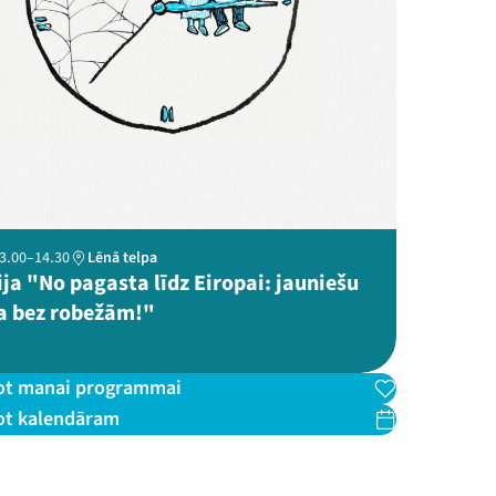
 13.00–14.30
Lēnā telpa
ja "No pagasta līdz Eiropai: jauniešu
ba bez robežām!"
ot manai programmai
ot kalendāram