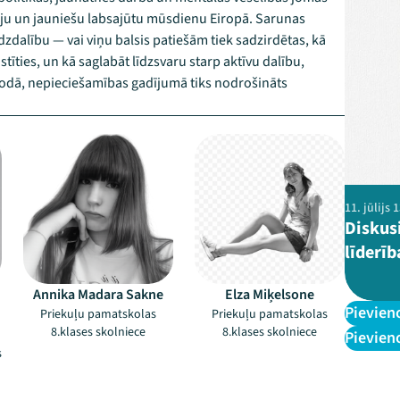
tiju un jauniešu labsajūtu mūsdienu Eiropā. Sarunas
īdzdalību — vai viņu balsis patiešām tiek sadzirdētas, kā
stīties, un kā saglabāt līdzsvaru starp aktīvu dalību,
lodā, nepieciešamības gadījumā tiks nodrošināts
–
–
11. jūlijs
Diskusi
līderī
Annika Madara Sakne
Elza Miķelsone
Pievien
Priekuļu pamatskolas
Priekuļu pamatskolas
8.klases skolniece
8.klases skolniece
Pievien
s