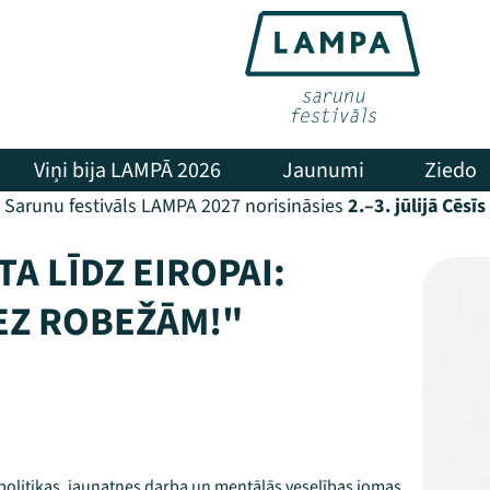
Viņi bija LAMPĀ 2026
Jaunumi
Ziedo
Sarunu festivāls LAMPA 2027 norisināsies
2.–3. jūlijā Cēsīs
A LĪDZ EIROPAI:
EZ ROBEŽĀM!"
 politikas, jaunatnes darba un mentālās veselības jomas