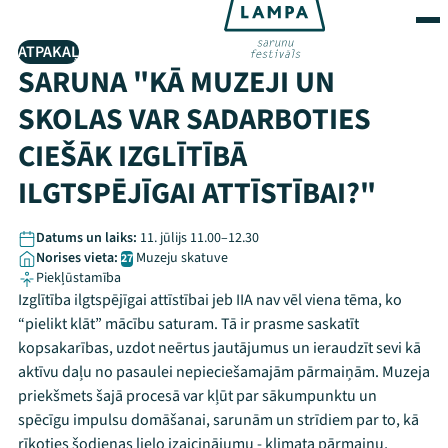
ATPAKAĻ
SARUNA "KĀ MUZEJI UN
SKOLAS VAR SADARBOTIES
CIEŠĀK IZGLĪTĪBĀ
ILGTSPĒJĪGAI ATTĪSTĪBAI?"
Datums un laiks:
11. jūlijs 11.00–12.30
Norises vieta:
Muzeju skatuve
27
Piekļūstamība
Izglītība ilgtspējīgai attīstībai jeb IIA nav vēl viena tēma, ko
“pielikt klāt” mācību saturam. Tā ir prasme saskatīt
kopsakarības, uzdot neērtus jautājumus un ieraudzīt sevi kā
aktīvu daļu no pasaulei nepieciešamajām pārmaiņām. Muzeja
priekšmets šajā procesā var kļūt par sākumpunktu un
spēcīgu impulsu domāšanai, sarunām un strīdiem par to, kā
rīkoties šodienas lielo izaicinājumu - klimata pārmaiņu,