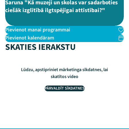
Saruna "Kā muzeji un skolas var sadarboties
ciešāk izglītībā ilgtspējīgai attīstībai?"
Pievienot manai programmai
Pievienot kalendāram
SKATIES IERAKSTU
Lūdzu, apstipriniet mārketinga sīkdatnes, lai
skatītos video
PĀRVALDĪT SĪKDATNES