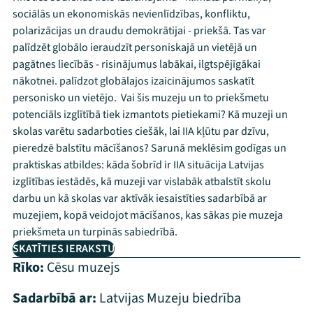
sociālās un ekonomiskās nevienlīdzības, konfliktu,
polarizācijas un draudu demokrātijai - priekšā. Tas var
palīdzēt globālo ieraudzīt personiskajā un vietējā un
pagātnes liecībās - risinājumus labākai, ilgtspējīgākai
nākotnei. palīdzot globālajos izaicinājumos saskatīt
personisko un vietējo. Vai šis muzeju un to priekšmetu
potenciāls izglītībā tiek izmantots pietiekami? Kā muzeji un
skolas varētu sadarboties ciešāk, lai IIA kļūtu par dzīvu,
pieredzē balstītu mācīšanos? Sarunā meklēsim godīgas un
praktiskas atbildes: kāda šobrīd ir IIA situācija Latvijas
izglītības iestādēs, kā muzeji var vislabāk atbalstīt skolu
darbu un kā skolas var aktīvāk iesaistīties sadarbībā ar
muzejiem, kopā veidojot mācīšanos, kas sākas pie muzeja
priekšmeta un turpinās sabiedrībā.
SKATĪTIES IERAKSTU
Rīko:
Cēsu muzejs
Sadarbībā ar:
Latvijas Muzeju biedrība