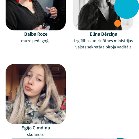
Mana programma
Festivāls
Baiba Roze
Elīna Bērziņa
Programma
muzejpedagoģe
Izglītības un zinātnes ministrijas
valsts sekretāra biroja vadītāja
Arhīvs
–
Viņi bija LAMPĀ 2026
Jaunumi
Ziedo
Veikals
Kontakti
Egija Cimdiņa
skolniece