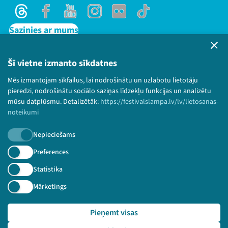
Threads
Facebook
Youtube
Instagram
Flick
TikTok
Sazinies ar mums
Privātuma politika
Lietošanas noteikumi un sīkdatņu politika
Šī vietne izmanto sīkdatnes
Bērnu aizsardzības politika
Mēs izmantojam sīkfailus, lai nodrošinātu un uzlabotu lietotāju
© 2026 Sarunu festivāls LAMPA Visas tiesības
pieredzi, nodrošinātu sociālo saziņas līdzekļu funkcijas un analizētu
paturētas.
mūsu datplūsmu. Detalizētāk:
https://festivalslampa.lv/lv/lietosanas-
noteikumi
Nepieciešams
Piesakies jaunumiem!
Preferences
Statistika
Nepalaid garām aktuālāko informāciju!
Mārketings
Pieņemt visas
Pieteikties