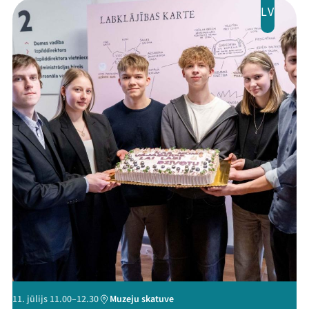
LV
Threads
Facebook
Youtube
X
Instagram
Flick
TikTok
11. jūlijs 11.00–12.30
Muzeju skatuve