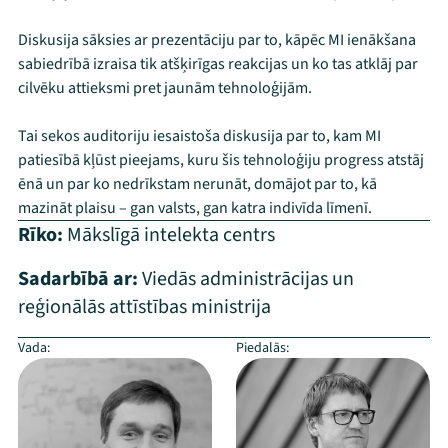
Diskusija sāksies ar prezentāciju par to, kāpēc MI ienākšana
sabiedrībā izraisa tik atšķirīgas reakcijas un ko tas atklāj par
cilvēku attieksmi pret jaunām tehnoloģijām.
Tai sekos auditoriju iesaistoša diskusija par to, kam MI
patiesībā kļūst pieejams, kuru šis tehnoloģiju progress atstāj
ēnā un par ko nedrīkstam nerunāt, domājot par to, kā
mazināt plaisu – gan valsts, gan katra indivīda līmenī.
Rīko:
Mākslīgā intelekta centrs
Sadarbībā ar:
Viedās administrācijas un
reģionālās attīstības ministrija
Vada:
Piedalās: