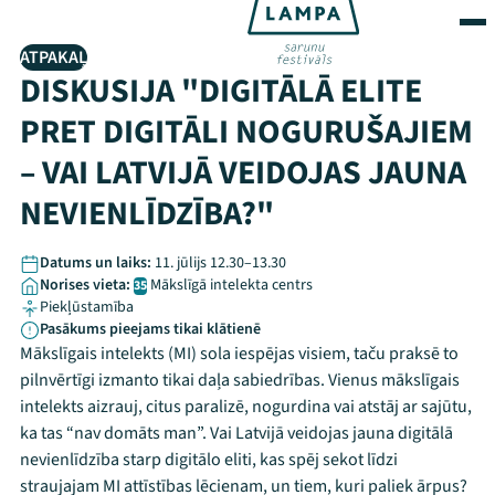
ATPAKAĻ
DISKUSIJA "DIGITĀLĀ ELITE
PRET DIGITĀLI NOGURUŠAJIEM
– VAI LATVIJĀ VEIDOJAS JAUNA
NEVIENLĪDZĪBA?"
Datums un laiks:
11. jūlijs 12.30–13.30
Norises vieta:
Mākslīgā intelekta centrs
35
Piekļūstamība
Pasākums pieejams tikai klātienē
Mākslīgais intelekts (MI) sola iespējas visiem, taču praksē to
pilnvērtīgi izmanto tikai daļa sabiedrības. Vienus mākslīgais
intelekts aizrauj, citus paralizē, nogurdina vai atstāj ar sajūtu,
ka tas “nav domāts man”. Vai Latvijā veidojas jauna digitālā
nevienlīdzība starp digitālo eliti, kas spēj sekot līdzi
straujajam MI attīstības lēcienam, un tiem, kuri paliek ārpus?