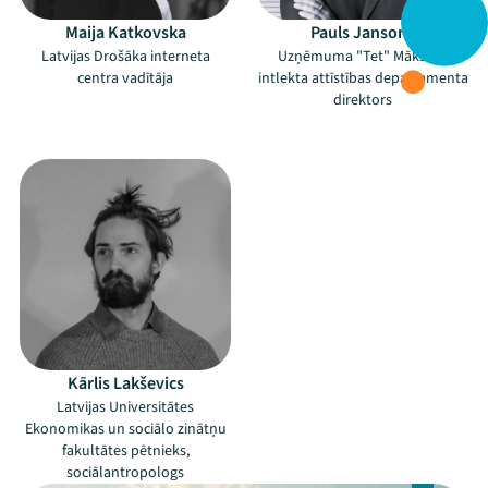
Maija Katkovska
Pauls Jansons
Programma
Latvijas Drošāka interneta
Uzņēmuma "Tet" Mākslīgā
centra vadītāja
intlekta attīstības departamenta
Arhīvs
direktors
Viņi bija LAMPĀ 2026
–
Jaunumi
Ziedo
Veikals
Kontakti
Kārlis Lakševics
Latvijas Universitātes
Ekonomikas un sociālo zinātņu
fakultātes pētnieks,
sociālantropologs