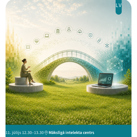
LV
Threads
Facebook
Youtube
X
Instagram
Flick
TikTok
11. jūlijs 12.30–13.30
Mākslīgā intelekta centrs