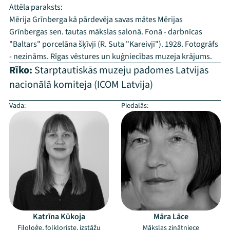
Attēla paraksts:
Mērija Grīnberga kā pārdevēja savas mātes Mērijas
Grīnbergas sen. tautas mākslas salonā. Fonā - darbnīcas
"Baltars" porcelāna šķīvji (R. Suta "Kareivji"). 1928. Fotogrāfs
- nezināms. Rīgas vēstures un kuģniecības muzeja krājums.
Rīko:
Starptautiskās muzeju padomes Latvijas
nacionālā komiteja (ICOM Latvija)
Vada:
Piedalās:
Katrīna Kūkoja
Māra Lāce
Filoloģe, folkloriste, izstāžu
Mākslas zinātniece