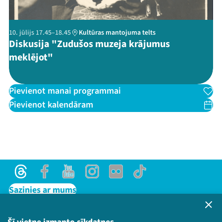
10. jūlijs 17.45–18.45
Kultūras mantojuma telts
Diskusija "Zudušos muzeja krājumus
meklējot"
Pievienot manai programmai
Pievienot kalendāram
Threads
Facebook
Youtube
Instagram
Flick
TikTok
Sazinies ar mums
Privātuma politika
Lietošanas noteikumi un sīkdatņu politika