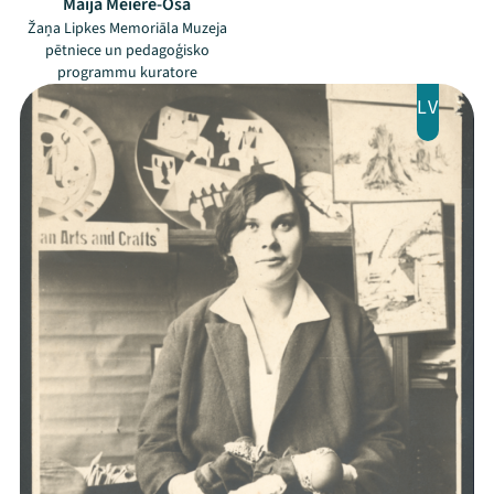
Maija Meiere-Oša
Žaņa Lipkes Memoriāla Muzeja
pētniece un pedagoģisko
programmu kuratore
LV
Threads
Facebook
Youtube
X
Instagram
Flick
TikTok