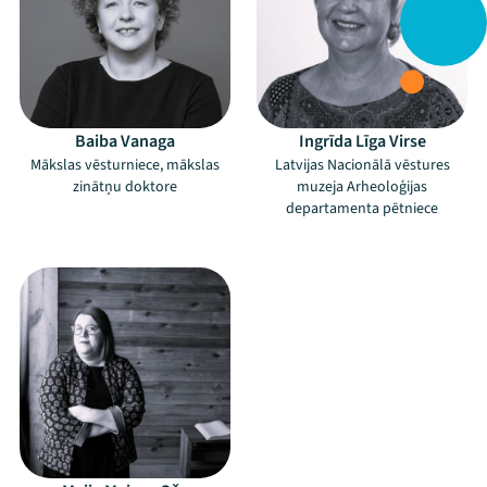
Festivāls
Programma
Arhīvs
Baiba Vanaga
Ingrīda Līga Virse
Mākslas vēsturniece, mākslas
Latvijas Nacionālā vēstures
Viņi bija LAMPĀ 2026
zinātņu doktore
muzeja Arheoloģijas
departamenta pētniece
Jaunumi
–
Ziedo
Veikals
Kontakti