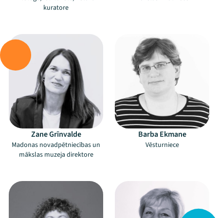
kuratore
–
–
Zane Grīnvalde
Barba Ekmane
Madonas novadpētniecības un
Vēsturniece
mākslas muzeja direktore
–
–
Mana programma