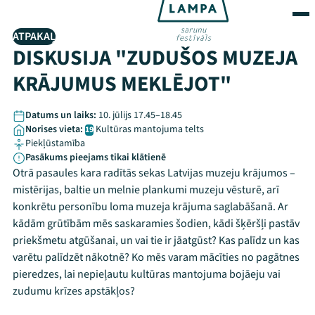
ATPAKAĻ
DISKUSIJA "ZUDUŠOS MUZEJA
KRĀJUMUS MEKLĒJOT"
Datums un laiks:
10. jūlijs 17.45–18.45
Norises vieta:
Kultūras mantojuma telts
19
Piekļūstamība
Pasākums pieejams tikai klātienē
Otrā pasaules kara radītās sekas Latvijas muzeju krājumos –
mistērijas, baltie un melnie plankumi muzeju vēsturē, arī
konkrētu personību loma muzeja krājuma saglabāšanā. Ar
kādām grūtībām mēs saskaramies šodien, kādi šķēršļi pastāv
priekšmetu atgūšanai, un vai tie ir jāatgūst? Kas palīdz un kas
varētu palīdzēt nākotnē? Ko mēs varam mācīties no pagātnes
pieredzes, lai nepieļautu kultūras mantojuma bojāeju vai
zudumu krīzes apstākļos?