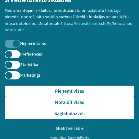
Šī vietne izmanto sīkdatnes
Bērnu aizsardzības politika
Mēs izmantojam sīkfailus, lai nodrošinātu un uzlabotu lietotāju
© 2026 Sarunu festivāls LAMPA Visas tiesības
pieredzi, nodrošinātu sociālo saziņas līdzekļu funkcijas un analizētu
paturētas.
mūsu datplūsmu. Detalizētāk:
https://festivalslampa.lv/lv/lietosanas-
noteikumi
Nepieciešams
Piesakies jaunumiem!
Preferences
Statistika
Nepalaid garām aktuālāko informāciju!
Mārketings
Pieņemt visas
Pieteikties
Noraidīt visas
🔗 https://festivalslampa.lv/lv/pasakums/3407
Saglabāt izvēli
Skatīt vairāk
→
CookieForte
Nodrošina