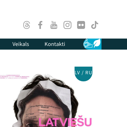
Threads
Facebook
Youtube
Instagram
Flick
TikTok
Veikals
Kontakti
Pieejamība
Ilgtspēja
LV / RU