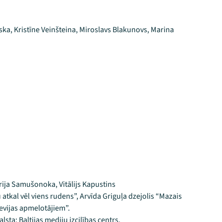
a, Kristīne Veinšteina, Miroslavs Blakunovs, Marina
orija Samušonoka, Vitālijs Kapustins
 atkal vēl viens rudens”, Arvīda Griguļa dzejolis “Mazais
evijas apmelotājiem”.
sta: Baltijas mediju izcilības centrs.