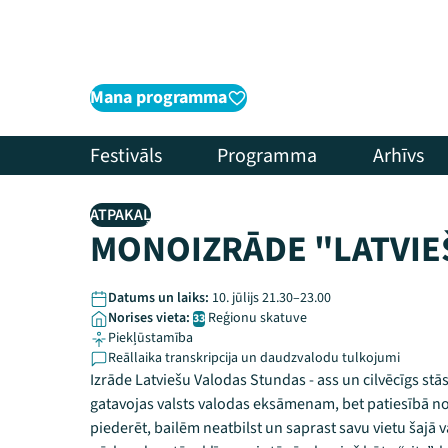
Mana programma
Festivāls
Programma
Arhīvs
ATPAKAĻ
MONOIZRĀDE "LATVIE
Datums un laiks:
10. jūlijs 21.30–23.00
Norises vieta:
Reģionu skatuve
33
Piekļūstamība
Reāllaika transkripcija un daudzvalodu tulkojumi
Izrāde Latviešu Valodas Stundas - ass un cilvēcīgs stā
gatavojas valsts valodas eksāmenam, bet patiesībā 
piederēt, bailēm neatbilst un saprast savu vietu šajā va