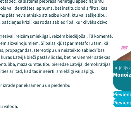
 bet tāpēc, ka sistēma pieprasa nemitīgu apliecinājumu
ls vai identitātes lepnums, bet institucionāls filtrs, kas
s pēta nevis etnisko attiecību konfliktu vai sašķeltību,
pašcieņas krīzi, kas rodas sabiedrībā, kur cilvēks dzīvo
 agresīvai, reizēm smieklīgai, reizēm biedējošai. Tā komentē,
iem aizvainojumiem. Šī balss kļūst par metaforu tam, kā
des, propagandas, stereotipu un neizteikto sabiedrības
kuras Latvijā bieži pastāv līdzās, bet ne vienmēr satiekas
 vientulība, mazakumtautību pieredze Latvijā, demokrātijas
10. jūlijs
s arī tad, kad tas ir neērti, smieklīgi vai sāpīgi.
Monoiz
 ir izrāde par eksāmenu un piederību.
Pievien
Pievien
šu valodā.