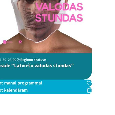
 21.30–23.00
Reģionu skatuve
rāde "Latviešu valodas stundas"
ot manai programmai
ot kalendāram