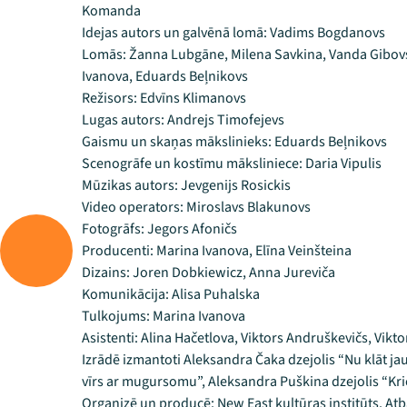
Komanda
Idejas autors un galvēnā lomā: Vadims Bogdanovs
Lomās: Žanna Lubgāne, Milena Savkina, Vanda Gibovsk
Ivanova, Eduards Beļnikovs
Režisors: Edvīns Klimanovs
Lugas autors: Andrejs Timofejevs
Gaismu un skaņas mākslinieks: Eduards Beļnikovs
Scenogrāfe un kostīmu māksliniece: Daria Vipulis
Mūzikas autors: Jevgenijs Rosickis
Video operators: Miroslavs Blakunovs
Fotogrāfs: Jegors Afoničs
Producenti: Marina Ivanova, Elīna Veinšteina
Dizains: Joren Dobkiewicz, Anna Jureviča
Komunikācija: Alisa Puhalska
Tulkojums: Marina Ivanova
Asistenti: Alina Hačetlova, Viktors Andruškevičs, Vikt
Izrādē izmantoti Aleksandra Čaka dzejolis “Nu klāt jau
vīrs ar mugursomu”, Aleksandra Puškina dzejolis “Kri
Organizē un producē: New East kultūras institūts. Atbal