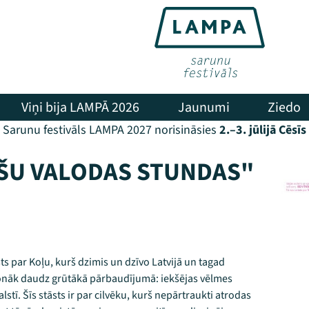
Viņi bija LAMPĀ 2026
Jaunumi
Ziedo
Sarunu festivāls LAMPA 2027 norisināsies
2.–3. jūlijā Cēsīs
ŠU VALODAS STUNDAS"
sts par Koļu, kurš dzimis un dzīvo Latvijā un tagad
nonāk daudz grūtākā pārbaudījumā: iekšējas vēlmes
lstī. Šīs stāsts ir par cilvēku, kurš nepārtraukti atrodas