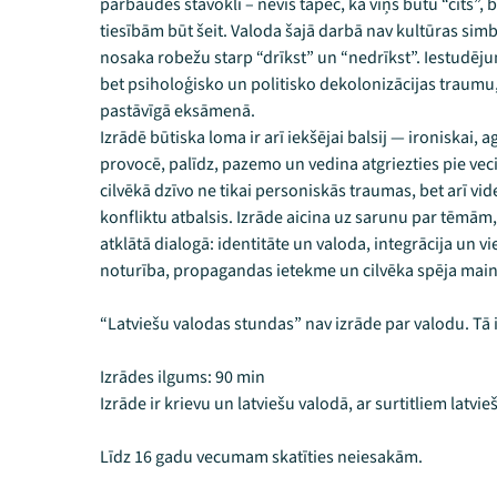
pārbaudes stāvoklī – nevis tāpēc, ka viņš būtu “cits”,
tiesībām būt šeit. Valoda šajā darbā nav kultūras simbo
nosaka robežu starp “drīkst” un “nedrīkst”. Iestudējum
bet psiholoģisko un politisko dekolonizācijas traumu, 
pastāvīgā eksāmenā.
Izrādē būtiska loma ir arī iekšējai balsij — ironiskai,
provocē, palīdz, pazemo un vedina atgriezties pie vec
cilvēkā dzīvo ne tikai personiskās traumas, bet arī vi
konfliktu atbalsis. Izrāde aicina uz sarunu par tēmām, 
atklātā dialogā: identitāte un valoda, integrācija un
noturība, propagandas ietekme un cilvēka spēja mainītie
“Latviešu valodas stundas” nav izrāde par valodu. Tā
Izrādes ilgums: 90 min
Izrāde ir krievu un latviešu valodā, ar surtitliem latvie
Līdz 16 gadu vecumam skatīties neiesakām.