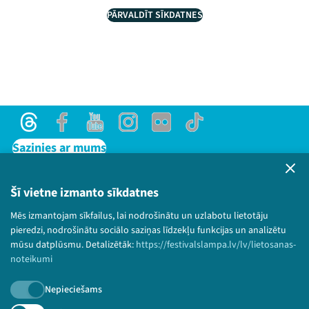
PĀRVALDĪT SĪKDATNES
Threads
Facebook
Youtube
Instagram
Flick
TikTok
Sazinies ar mums
Privātuma politika
Lietošanas noteikumi un sīkdatņu politika
Šī vietne izmanto sīkdatnes
Bērnu aizsardzības politika
Mēs izmantojam sīkfailus, lai nodrošinātu un uzlabotu lietotāju
© 2026 Sarunu festivāls LAMPA Visas tiesības
pieredzi, nodrošinātu sociālo saziņas līdzekļu funkcijas un analizētu
paturētas.
mūsu datplūsmu. Detalizētāk:
https://festivalslampa.lv/lv/lietosanas-
noteikumi
Nepieciešams