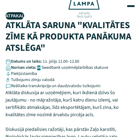
ATPAKAĻ
ATKLĀTA SARUNA "KVALITĀTES
ZĪME KĀ PRODUKTA PANĀKUMA
ATSLĒGA"
Datums un laiks:
11. jūlijs 11.00–12.00
Norises vieta:
Swedbank uzņēmējdarbības skatuve
64
Piekļūstamība
Tulkojums zīmju valodā
Reāllaika transkripcija un daudzvalodu tulkojumi
Atklāta diskusija ar uzņēmējiem, kuri ikdienā dzīvo šo
jautājumu - no mājražotāja, kurš katru dienu izlemj, vai
sertifikāts atmaksājas, līdz eksportētājam, kurš zina, ko
kvalitātes zīme nozīmē ārvalstu pircēja acīs.
Diskusijā piedalīsies ražotāji, kas pārstāv Zaļo karotīti,
Bioloģiskās lauksaimniecības logo, Lauku ceļotāja zaļo