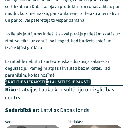
sertifikātu un Dabisko pļavu produktu - un runās atklāti: par
naudu, ko zīme maksā, par konkurenci ar lētāku alternatīvu
un par to, vai patērētājs to vispār pamana.
Jo lielais jautājums ir tieši šis - vai pircējs patiešām skatās uz
zīmi, vai tikai uz cenu? Īpaši tagad, kad budžets spiež un
izvēle kļūst grūtāka.
Lai atbilde nebūtu tikai teorētiska - diskusija sāksies ar
degustāciju. Pamēģini atpazīt kvalitāti bez etiķetes. Tad
parunāsim, ko tas nozīmē.
SKATĪTIES IERAKSTU
KLAUSĪTIES IERAKSTU
Rīko:
Latvijas Lauku konsultāciju un izglītības
centrs
Sadarbībā ar:
Latvijas Dabas fonds
Vada:
Piedalās: