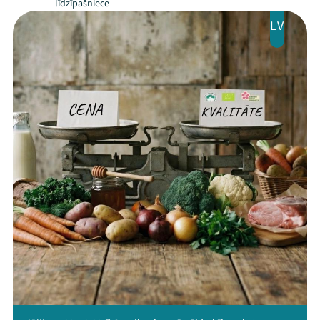
līdzīpašniece
Kontakti
LV
Threads
Facebook
Youtube
X
Instagram
Flick
TikTok