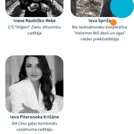
Inese Raubiško-Reķe
Ieva Spriža
Z/S “Kliģeni” Ziedu siltumnīcu
Bio lauksaimnieku kooperatīva
Mana programma
vadītāja
"Vidzemes BIO āboli un ogas"
valdes priekšsēdētāja
Festivāls
–
Programma
Arhīvs
Viņi bija LAMPĀ 2026
Jaunumi
Ziedo
Ieva Piteronoka Krišāne
SIA Cēsu gaļas kombināts
uzņēmuma vadītāja,
Veikals