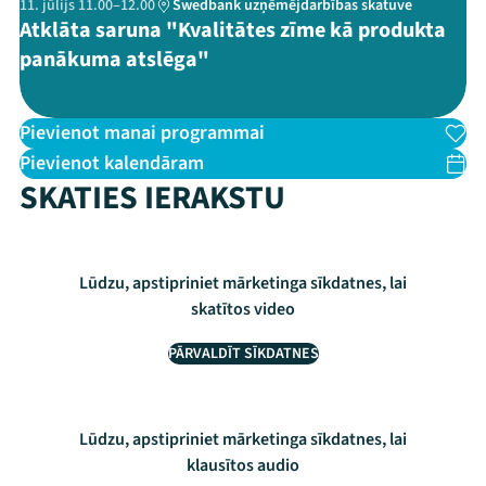
11. jūlijs 11.00–12.00
Swedbank uzņēmējdarbības skatuve
Atklāta saruna "Kvalitātes zīme kā produkta
panākuma atslēga"
Pievienot manai programmai
Pievienot kalendāram
SKATIES IERAKSTU
Lūdzu, apstipriniet mārketinga sīkdatnes, lai
skatītos video
PĀRVALDĪT SĪKDATNES
Lūdzu, apstipriniet mārketinga sīkdatnes, lai
klausītos audio