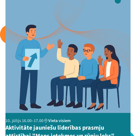
Programma
Arhīvs
Viņi bija LAMPĀ 2026
Jaunumi
Ziedo
Veikals
Kontakti
10. jūlijs 16.00–17.00
Vieta visiem
Aktivitāte jauniešu līderības prasmju