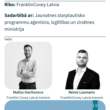
Rīko:
FranklinCovey Latvia
Sadarbībā ar:
Jaunatnes starptautisko
programmu aģentūra
,
Izglītības un zinātnes
ministrija
Vada:
–
Mana programma
Matīss Haritonovs
Reinis Lasmanis
Franklin Covey Latvia treneris
FranklinCovey Latvia treneris
Festivāls
LV