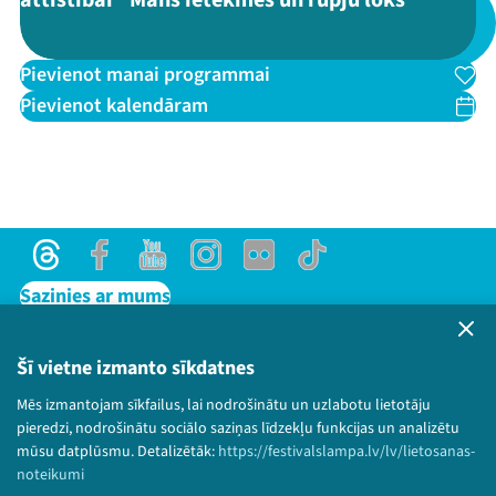
attīstībai "Mans ietekmes un rūpju loks"
Threads
Facebook
Youtube
X
Instagram
Flick
TikTok
Pievienot manai programmai
Pievienot kalendāram
Threads
Facebook
Youtube
Instagram
Flick
TikTok
Sazinies ar mums
Privātuma politika
Lietošanas noteikumi un sīkdatņu politika
Šī vietne izmanto sīkdatnes
Bērnu aizsardzības politika
Mēs izmantojam sīkfailus, lai nodrošinātu un uzlabotu lietotāju
© 2026 Sarunu festivāls LAMPA Visas tiesības
pieredzi, nodrošinātu sociālo saziņas līdzekļu funkcijas un analizētu
paturētas.
mūsu datplūsmu. Detalizētāk:
https://festivalslampa.lv/lv/lietosanas-
noteikumi