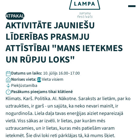
ATPAKAĻ
AKTIVITĀTE JAUNIEŠU
LĪDERĪBAS PRASMJU
ATTĪSTĪBAI "MANS IETEKMES
UN RŪPJU LOKS"
Datums un laiks:
10. jūlijs 16.00–17.00
Norises vieta:
Vieta visiem
23
Piekļūstamība
Pasākums pieejams tikai klātienē
Klimats. Karš. Politika. AI. Nākotne. Saraksts ar lietām, par ko
uztraukties, ir garš - un sajūta, ka neko nevari mainīt, ir
nogurdinoša. Liela daļa tavas enerģijas aiziet nepareizajā
vietā. Viss sākas ar izvēli. Ir lietas, par kurām mēs
uztraucamies, un ir lietas, kuras mēs patiešām varam
ietekmēt. Šie divi loki reti pārklājas tā, kā mums šķiet.