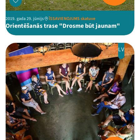
2019. gada 29. jūnijs
ĪSSAVIENOJUMS skatuve
Orientēšanās trase "Drosme būt jaunam"
LV