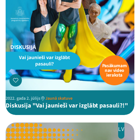
Pasākumam
nav video
ieraksta
2022. gada 2. jūlijs
Jaunā skatuve
Diskusija "Vai jaunieši var izglābt pasauli?!"
LV