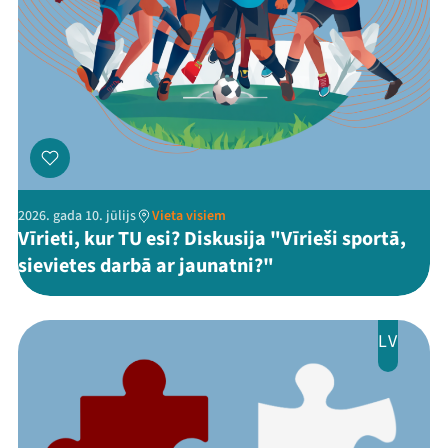
2026. gada 10. jūlijs
Vieta visiem
Vīrieti, kur TU esi? Diskusija "Vīrieši sportā,
sievietes darbā ar jaunatni?"
LV