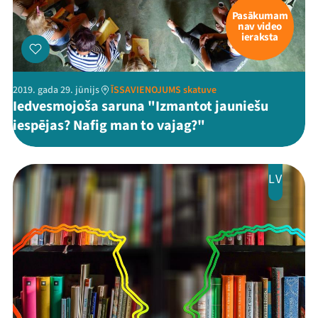
Pasākumam
nav video
ieraksta
2019. gada 29. jūnijs
ĪSSAVIENOJUMS skatuve
Iedvesmojoša saruna "Izmantot jauniešu
iespējas? Nafig man to vajag?"
LV