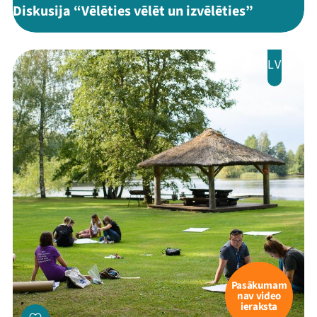
Diskusija “Vēlēties vēlēt un izvēlēties”
LV
Pasākumam
nav video
ieraksta