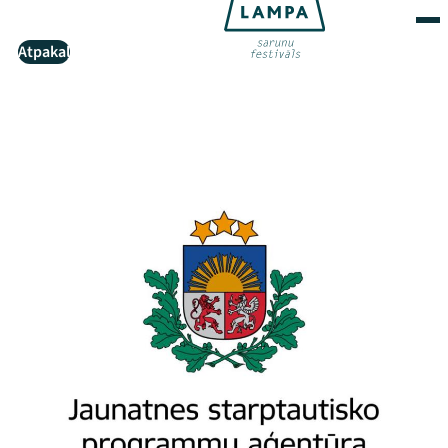
Atpakaļ