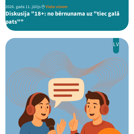
2026. gada 11. jūlijs
Vieta visiem
Diskusija "18+: no bērnunama uz "tiec galā
pats""
LV