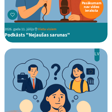
Pasākumam
nav video
ieraksta
2026. gada 11. jūlijs
Vieta visiem
Podkāsts "Nejaušas sarunas"
LV