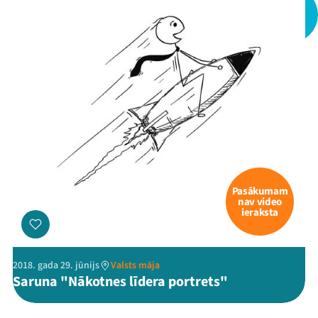
Pasākumam
nav video
ieraksta
2018. gada 29. jūnijs
Valsts māja
Saruna "Nākotnes līdera portrets"