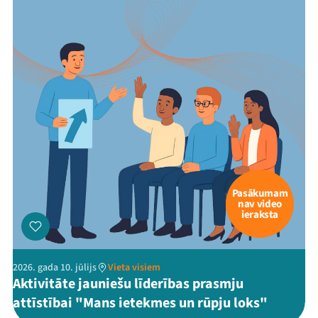
Pasākumam
nav video
ieraksta
2026. gada 10. jūlijs
Vieta visiem
Aktivitāte jauniešu līderības prasmju
attīstībai "Mans ietekmes un rūpju loks"