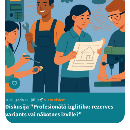
2026. gada 11. jūlijs
Vieta visiem
Diskusija "Profesionālā izglītība: rezerves
variants vai nākotnes izvēle?"