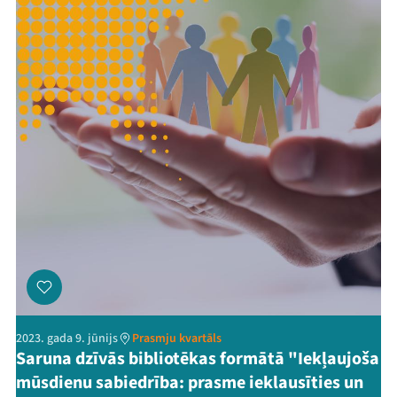
2023. gada 9. jūnijs
Prasmju kvartāls
Saruna dzīvās bibliotēkas formātā "Iekļaujoša
mūsdienu sabiedrība: prasme ieklausīties un