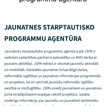
JAUNATNES STARPTAUTISKO
PROGRAMMU AĢENTŪRA
Jaunatnes starptautisko programmu aģentūra jeb JSPA ir
vadošais sadarbības partneris pašvaldību un NVO darba ar
jaunatni attīstībai. JSPA mērķis ir veicināt jauniešu aktivitāti
un mobilitāti, līdzdalību jaunatnes brīvprātīgā darba,
neformālās izglītības un jaunatnes informācijas programmās
un projektos, kā arī veicināt jauniešu neformālo izglītību
saistībā ar mūžizglītību. JSPA sniedz jauniešiem un jaunatnes
jomā strādājošajiem iespējas rakstīt projektus, izplata
noderīgu informāciju par jauniešu un jaunatnes darbinieku