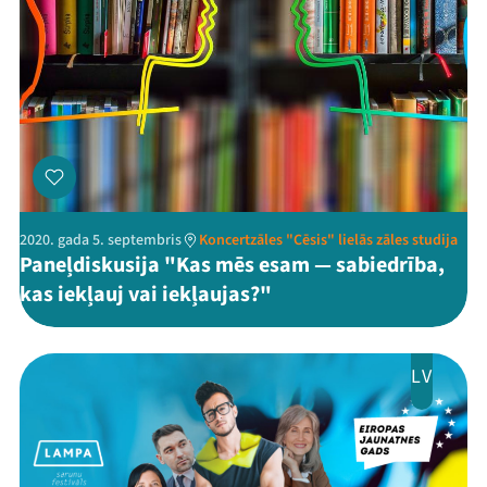
2020. gada 5. septembris
Koncertzāles "Cēsis" lielās zāles studija
Paneļdiskusija "Kas mēs esam — sabiedrība,
kas iekļauj vai iekļaujas?"
LV