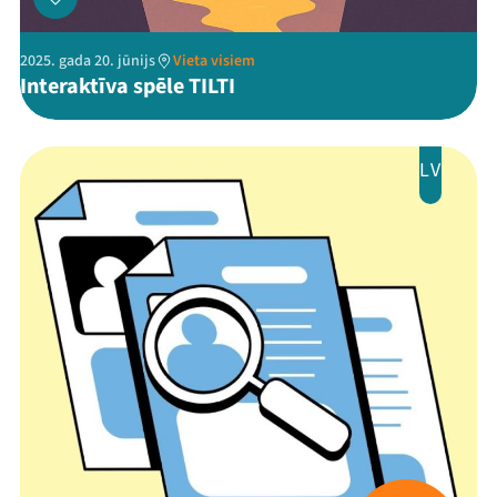
Viņi bija LAMPĀ 2026
2025. gada 20. jūnijs
Vieta visiem
Interaktīva spēle TILTI
Jaunumi
Ziedo
LV
Veikals
Kontakti