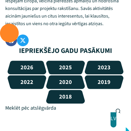
iespējām Eiropā, veicina pieredzes apmaiņu un nodrošina
konsultācijas par projektu rakstīšanu. Savās aktivitātēs
aicinām jauniešus un citus interesentus, lai klausītos,
iesaistītos un viens no otra iegūtu vērtīgas atziņas.
IEPRIEKŠĒJO GADU PASĀKUMI
2026
2025
2023
2022
2020
2019
2018
LV