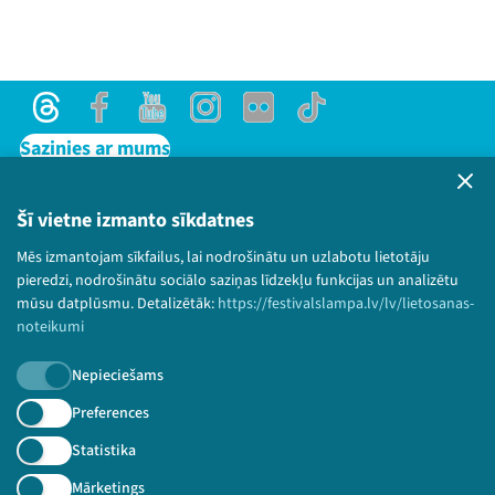
Threads
Facebook
Youtube
Instagram
Flick
TikTok
Sazinies ar mums
Privātuma politika
Lietošanas noteikumi un sīkdatņu politika
Šī vietne izmanto sīkdatnes
Bērnu aizsardzības politika
Mēs izmantojam sīkfailus, lai nodrošinātu un uzlabotu lietotāju
© 2026 Sarunu festivāls LAMPA Visas tiesības
pieredzi, nodrošinātu sociālo saziņas līdzekļu funkcijas un analizētu
paturētas.
mūsu datplūsmu. Detalizētāk:
https://festivalslampa.lv/lv/lietosanas-
noteikumi
Nepieciešams
Piesakies jaunumiem!
Preferences
Statistika
Nepalaid garām aktuālāko informāciju!
Mārketings