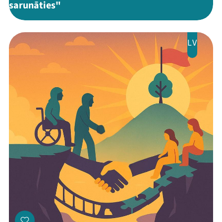
sarunāties"
LV
Mana programma
Festivāls
Programma
Arhīvs