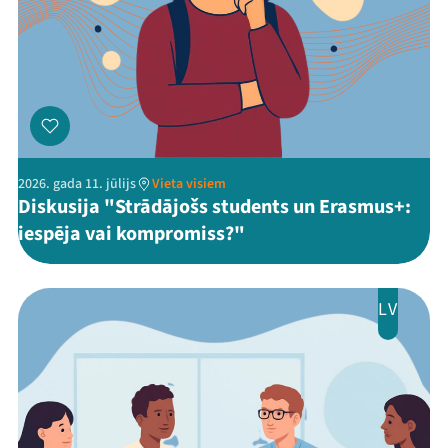
2026. gada 11. jūlijs
Vieta visiem
Diskusija "Strādājošs students un Erasmus+:
iespēja vai kompromiss?"
LV