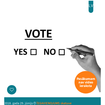
LV
Pasākumam
nav video
ieraksta
2018. gada 29. jūnijs
ĪSSAVIENOJUMS skatuve