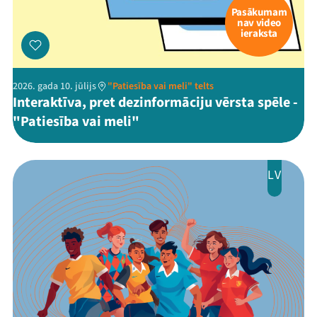
Threads
Facebook
Youtube
X
Instagram
Flick
TikTok
Pasākumam
nav video
ieraksta
2026. gada 10. jūlijs
"Patiesība vai meli" telts
Interaktīva, pret dezinformāciju vērsta spēle -
"Patiesība vai meli"
LV