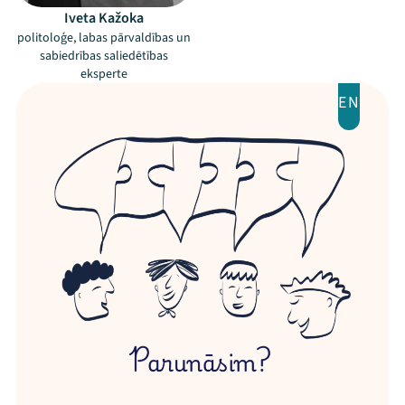
Iveta Kažoka
politoloģe, labas pārvaldības un
sabiedrības saliedētības
eksperte
EN
Threads
Facebook
Youtube
X
Instagram
Flick
TikTok