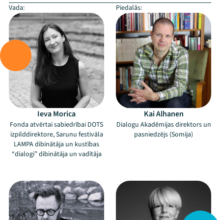
Vada:
Piedalās:
Ieva Morica
Kai Alhanen
Fonda atvērtai sabiedrībai DOTS
Dialogu Akadēmijas direktors un
izpilddirektore, Sarunu festivāla
pasniedzējs (Somija)
LAMPA dibinātāja un kustības
“dialogi” dibinātāja un vadītāja
–
–
Mana programma