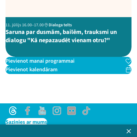
11. jūlijs 16.00–17.00
Dialoga telts
Saruna par dusmām, bailēm, trauksmi un
dialogu "Kā nepazaudēt vienam otru?"
Pievienot manai programmai
Pievienot kalendāram
Threads
Facebook
Youtube
Instagram
Flick
TikTok
Sazinies ar mums
Privātuma politika