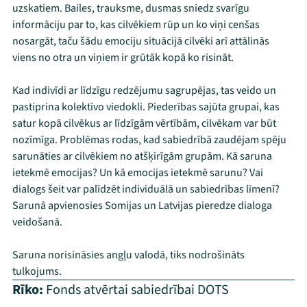
uzskatiem. Bailes, trauksme, dusmas sniedz svarīgu
informāciju par to, kas cilvēkiem rūp un ko viņi cenšas
nosargāt, taču šādu emociju situācijā cilvēki arī attālinās
viens no otra un viņiem ir grūtāk kopā ko risināt.
Kad indivīdi ar līdzīgu redzējumu sagrupējas, tas veido un
pastiprina kolektīvo viedokli. Piederības sajūta grupai, kas
satur kopā cilvēkus ar līdzīgām vērtībām, cilvēkam var būt
nozīmīga. Problēmas rodas, kad sabiedrībā zaudējam spēju
sarunāties ar cilvēkiem no atšķirīgām grupām. Kā saruna
ietekmē emocijas? Un kā emocijas ietekmē sarunu? Vai
dialogs šeit var palīdzēt individuālā un sabiedrības līmenī?
Sarunā apvienosies Somijas un Latvijas pieredze dialoga
veidošanā.
Saruna norisināsies angļu valodā, tiks nodrošināts
tulkojums.
Rīko:
Fonds atvērtai sabiedrībai DOTS