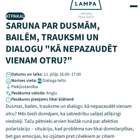
ATPAKAĻ
SARUNA PAR DUSMĀM,
BAILĒM, TRAUKSMI UN
DIALOGU "KĀ NEPAZAUDĒT
VIENAM OTRU?"
Datums un laiks:
11. jūlijs 16.00–17.00
Norises vieta:
Dialoga telts
41
Piekļūstamība
Pasākuma valoda:
Angļu
Pasākums pieejams tikai klātienē
Dusmas, bailes, trauksme un dialogs: kā nepazaudēt vienam
otru? Mēs bieži domājam, ka sabiedrību sašķeļ atšķirīgi
viedokļi. Taču pētnieki arvien biežāk runā par afektīvo
polarizāciju – situāciju, kad problēma nav tikai domstarpības,
bet gan emocijas, ko izjūtam pret cilvēkiem ar citiem