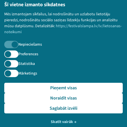
Lietošanas noteikumi un sīkdatņu politika
Šī vietne izmanto sīkdatnes
Bērnu aizsardzības politika
Mēs izmantojam sīkfailus, lai nodrošinātu un uzlabotu lietotāju
© 2026 Sarunu festivāls LAMPA Visas tiesības
pieredzi, nodrošinātu sociālo saziņas līdzekļu funkcijas un analizētu
paturētas.
mūsu datplūsmu. Detalizētāk:
https://festivalslampa.lv/lv/lietosanas-
noteikumi
Nepieciešams
Piesakies jaunumiem!
Preferences
Statistika
Nepalaid garām aktuālāko informāciju!
Mārketings
Pieņemt visas
Pieteikties
Noraidīt visas
🔗 https://festivalslampa.lv/lv/pasakums/3385
Saglabāt izvēli
Skatīt vairāk
→