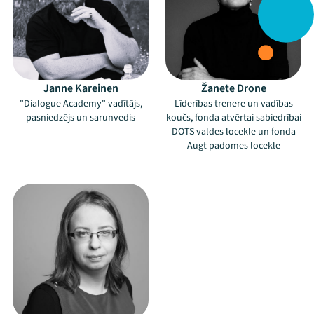
Festivāls
Programma
Arhīvs
Janne Kareinen
Žanete Drone
"Dialogue Academy" vadītājs,
Līderības trenere un vadības
Viņi bija LAMPĀ 2026
pasniedzējs un sarunvedis
koučs, fonda atvērtai sabiedrībai
DOTS valdes locekle un fonda
Augt padomes locekle
Jaunumi
–
Ziedo
Veikals
Kontakti