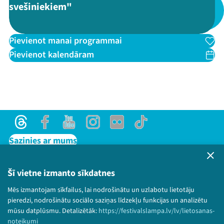
svešiniekiem"
Threads
Facebook
Youtube
X
Instagram
Flick
TikTok
Pievienot manai programmai
Pievienot kalendāram
Threads
Facebook
Youtube
Instagram
Flick
TikTok
Sazinies ar mums
Privātuma politika
Lietošanas noteikumi un sīkdatņu politika
Šī vietne izmanto sīkdatnes
Bērnu aizsardzības politika
Mēs izmantojam sīkfailus, lai nodrošinātu un uzlabotu lietotāju
© 2026 Sarunu festivāls LAMPA Visas tiesības
pieredzi, nodrošinātu sociālo saziņas līdzekļu funkcijas un analizētu
paturētas.
mūsu datplūsmu. Detalizētāk:
https://festivalslampa.lv/lv/lietosanas-
noteikumi