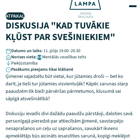
ATPAKAĻ
DISKUSIJA "KAD TUVĀKIE
KĻŪST PAR SVEŠINIEKIEM"
Datums un laiks:
11. jūlijs 19.00–20.30
Norises vieta:
Mentālās veselības telts
53
Piekļūstamība
Pasākums pieejams tikai klātienē
Ģimenei vajadzētu būt vietai, kur jūtamies droši — bet ko
darīt, ja tieši tur jūtamies visvientuļāk? Kāpēc sarunas starp
paaudzēm tik bieži pārvēršas pārmetumos, klusumā vai
sāpīgā atsvešinātībā?
Diskusiju ievadīs divi dažādu paaudžu pārstāvji, daloties savā
personīgajā pieredzē par attiecībām ģimenē, savstarpējo
nesaprašanos un ceļu uz saprašanos, savukārt ikviens
apmeklētājs būs aicināts iesaistīties sarunā, kopīgi meklējot