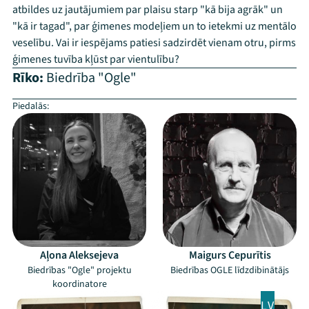
atbildes uz jautājumiem par plaisu starp "kā bija agrāk" un
"kā ir tagad", par ģimenes modeļiem un to ietekmi uz mentālo
veselību. Vai ir iespējams patiesi sadzirdēt vienam otru, pirms
ģimenes tuvība kļūst par vientulību?
Rīko:
Biedrība "Ogle"
Piedalās:
–
Mana programma
Aļona Aleksejeva
Maigurs Cepurītis
Biedrības "Ogle" projektu
Biedrības OGLE līdzdibinātājs
koordinatore
Festivāls
LV