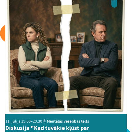
Programma
Arhīvs
Viņi bija LAMPĀ 2026
Jaunumi
Ziedo
Veikals
Kontakti
11. jūlijs 19.00–20.30
Mentālās veselības telts
Diskusija "Kad tuvākie kļūst par