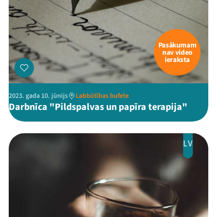
Pasākumam
nav video
ieraksta
2023. gada 10. jūnijs
Labbūtības bufete
Darbnīca "Pildspalvas un papīra terapija"
LV