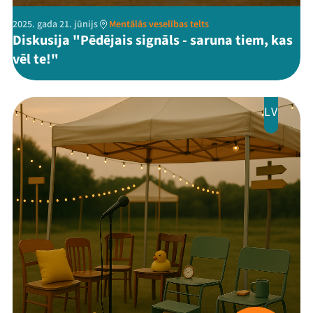
2025. gada 21. jūnijs
Mentālās veselības telts
Diskusija "Pēdējais signāls - saruna tiem, kas
vēl te!"
LV