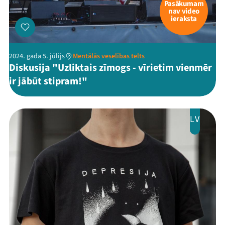
Pasākumam
nav video
ieraksta
2024. gada 5. jūlijs
Mentālās veselības telts
Diskusija "Uzliktais zīmogs - vīrietim vienmēr
ir jābūt stipram!"
LV