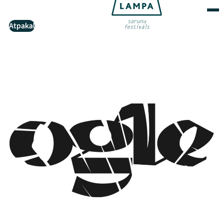
Atpakaļ