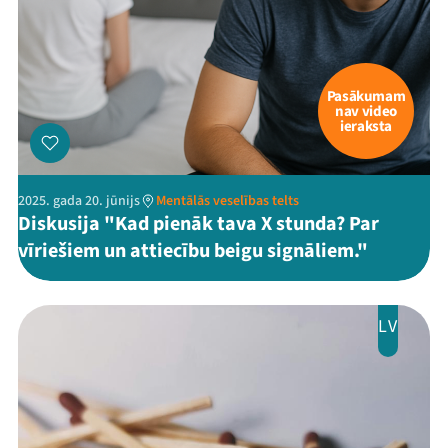
Pasākumam
nav video
ieraksta
2025. gada 20. jūnijs
Mentālās veselības telts
Diskusija "Kad pienāk tava X stunda? Par
vīriešiem un attiecību beigu signāliem."
LV