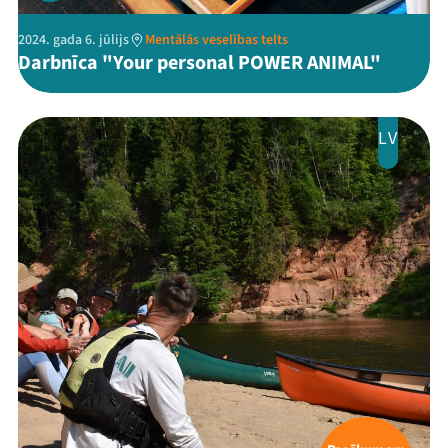
2024. gada 6. jūlijs
Mentālās veselības telts
Darbnīca "Your personal POWER ANIMAL"
LV