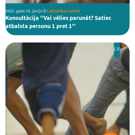
2023. gada 10. jūnijs
Labbūtības bufete
Konsultācija ''Vai vēlies parunāt? Satiec
atbalsta personu 1 pret 1''
LV