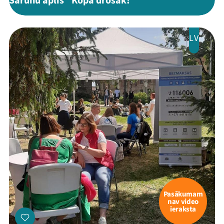
Sarunu aplis "Kopā drošāk!"
LV
Mana programma
Festivāls
Programma
Arhīvs
Viņi bija LAMPĀ 2026
Pasākumam
nav video
Jaunumi
ieraksta