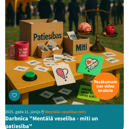
Pasākumam
nav video
ieraksta
2025. gada 21. jūnijs
Mentālās veselības telts
Darbnīca "Mentālā veselība - mīti un
patiesība"