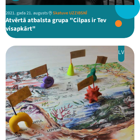
2021. gada 21. augusts
Skatuve UZZIBSNĪ
Atvērtā atbalsta grupa "Cilpas ir Tev
visapkārt"
LV