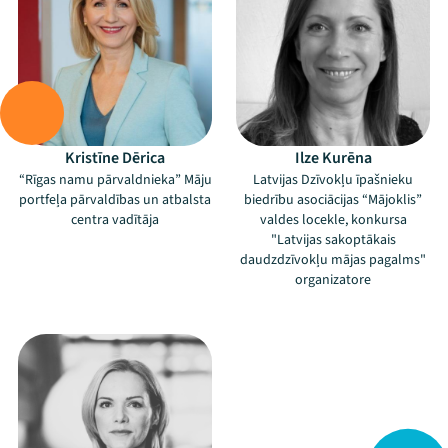
Kristīne Dērica
Ilze Kurēna
“Rīgas namu pārvaldnieka” Māju
Latvijas Dzīvokļu īpašnieku
portfeļa pārvaldības un atbalsta
biedrību asociācijas “Mājoklis”
centra vadītāja
valdes locekle, konkursa
"Latvijas sakoptākais
daudzdzīvokļu mājas pagalms"
organizatore
–
Mana programma
Festivāls