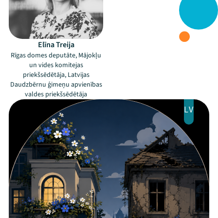
Programma
Arhīvs
Elīna Treija
Viņi bija LAMPĀ 2026
Rīgas domes deputāte, Mājokļu
un vides komitejas
Jaunumi
priekšsēdētāja, Latvijas
Daudzbērnu ģimeņu apvienības
Ziedo
valdes priekšsēdētāja
LV
Veikals
Kontakti