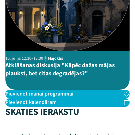
Threads
Facebook
Youtube
X
Instagram
Flick
TikTok
10. jūlijs 12.30–13.30
Mājoklis
Atklāšanas diskusija "Kāpēc dažas mājas
plaukst, bet citas degradējas?"
Pievienot manai programmai
Pievienot kalendāram
SKATIES IERAKSTU