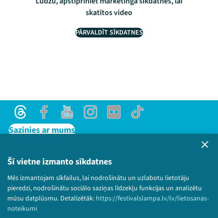
Lūdzu, apstipriniet mārketinga sīkdatnes, lai
skatītos video
PĀRVALDĪT SĪKDATNES
Threads
Facebook
Youtube
Instagram
Flick
TikTok
Sazinies ar mums
Privātuma politika
Lietošanas noteikumi un sīkdatņu politika
Šī vietne izmanto sīkdatnes
Bērnu aizsardzības politika
Mēs izmantojam sīkfailus, lai nodrošinātu un uzlabotu lietotāju
© 2026 Sarunu festivāls LAMPA Visas tiesības
pieredzi, nodrošinātu sociālo saziņas līdzekļu funkcijas un analizētu
paturētas.
mūsu datplūsmu. Detalizētāk:
https://festivalslampa.lv/lv/lietosanas-
noteikumi