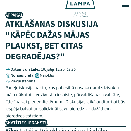
ATPAKAĻ
ATKLĀŠANAS DISKUSIJA
"KĀPĒC DAŽAS MĀJAS
PLAUKST, BET CITAS
DEGRADĒJAS?"
Datums un laiks:
10. jūlijs 12.30–13.30
Norises vieta:
Mājoklis
43
Piekļūstamība
Paneļdiskusija par to, kas patiesībā nosaka daudzdzīvokļu
māju nākotni - iedzīvotāju iesaiste, pārvaldīšanas kvalitāte,
līderība vai pieņemtie lēmumi. Diskusijas laikā auditorijai būs
iespēja balsot un salīdzināt savu pieredzi ar dažādiem
pieredzes stāstiem.
SKATĪTIES IERAKSTU
Rīko:
Latvijas Dzīvokļu īpašnieku biedrību