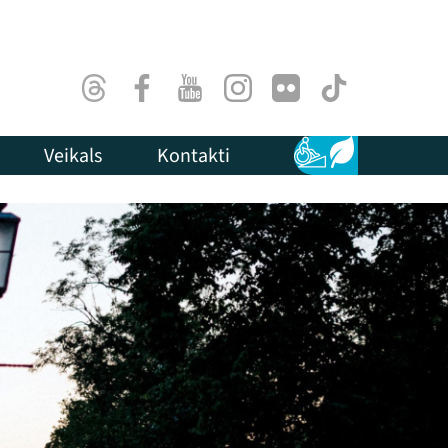
Threads
Facebook
Youtube
Instagram
Flick
TikTok
Veikals
Kontakti
Pieejamība
Ilgtspēja