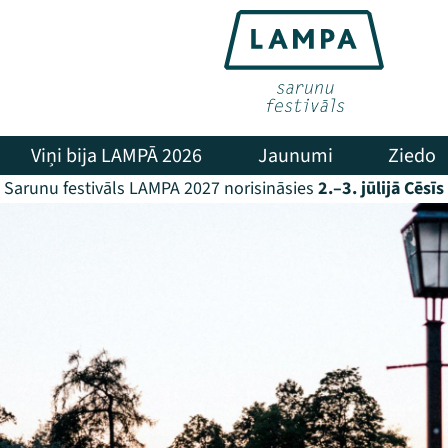
Viņi bija LAMPĀ 2026
Jaunumi
Ziedo
Sarunu festivāls LAMPA 2027 norisināsies
2.–3. jūlijā Cēsīs