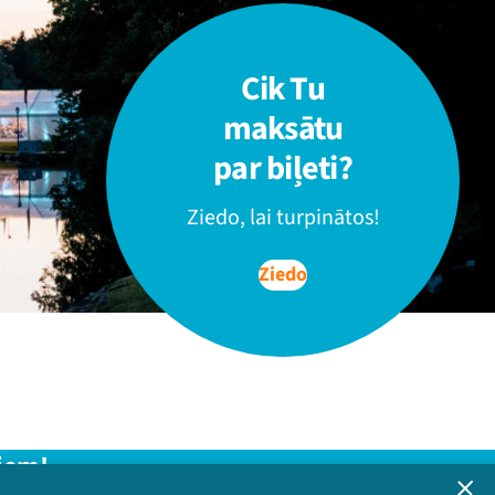
Cik Tu
maksātu
par biļeti?
Ziedo, lai turpinātos!
Ziedo
iem!