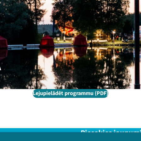
A
Lejupielādēt programmu (PDF)
Piesakies jaunum