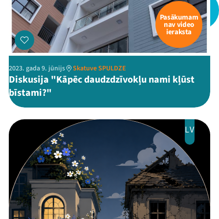
Pasākumam
nav video
ieraksta
2023. gada 9. jūnijs
Skatuve SPULDZE
Diskusija "Kāpēc daudzdzīvokļu nami kļūst
bīstami?"
LV