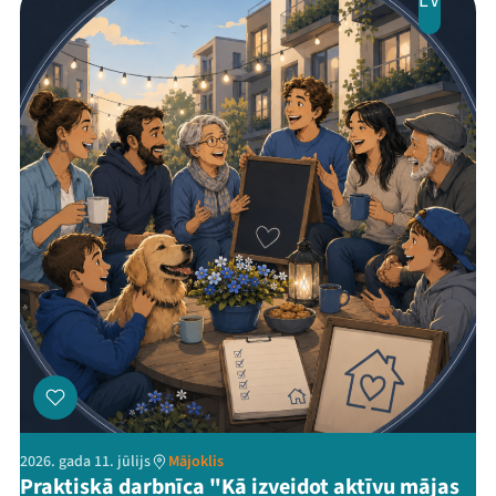
LV
2026. gada 11. jūlijs
Mājoklis
Praktiskā darbnīca "Kā izveidot aktīvu mājas