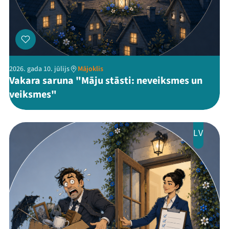
Threads
Facebook
Youtube
X
Instagram
Flick
TikTok
2026. gada 10. jūlijs
Mājoklis
Vakara saruna "Māju stāsti: neveiksmes un
veiksmes"
LV