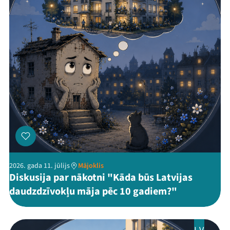
2026. gada 11. jūlijs
Mājoklis
Diskusija par nākotni "Kāda būs Latvijas
daudzdzīvokļu māja pēc 10 gadiem?"