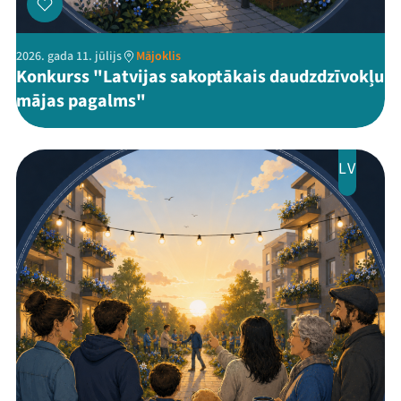
2026. gada 11. jūlijs
Mājoklis
Konkurss "Latvijas sakoptākais daudzdzīvokļu
mājas pagalms"
LV