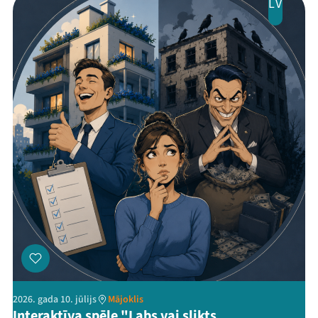
LV
2026. gada 10. jūlijs
Mājoklis
Interaktīva spēle "Labs vai slikts