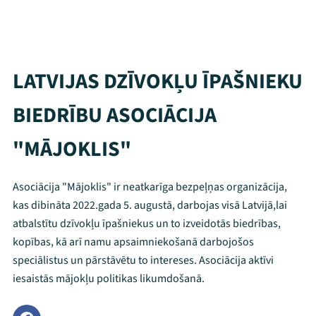
LATVIJAS DZĪVOKĻU ĪPAŠNIEKU
BIEDRĪBU ASOCIĀCIJA
"MĀJOKLIS"
Asociācija "Mājoklis" ir neatkarīga bezpeļņas organizācija,
kas dibināta 2022.gada 5. augustā, darbojas visā Latvijā,lai
atbalstītu dzīvokļu īpašniekus un to izveidotās biedrības,
kopības, kā arī namu apsaimniekošanā darbojošos
speciālistus un pārstāvētu to intereses. Asociācija aktīvi
iesaistās mājokļu politikas likumdošanā.