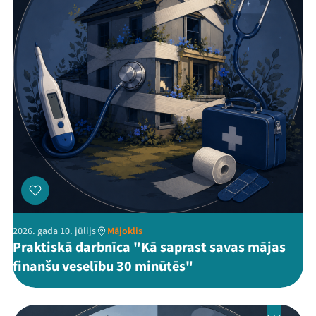
2026. gada 10. jūlijs
Mājoklis
Praktiskā darbnīca "Kā saprast savas mājas
finanšu veselību 30 minūtēs"