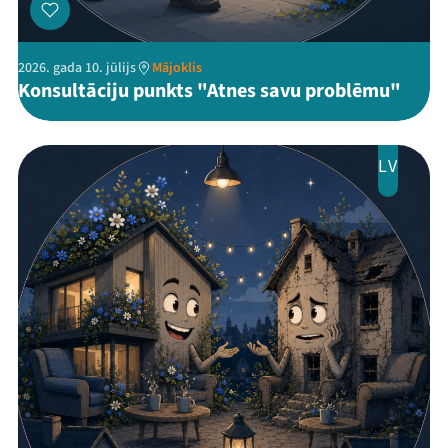
Festivāls
2026. gada 10. jūlijs
Mājoklis
Programma
Konsultāciju punkts "Atnes savu problēmu"
Arhīvs
Viņi bija LAMPĀ 2026
LV
Jaunumi
Ziedo
Veikals
Kontakti