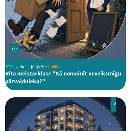
2026. gada 11. jūlijs
Mājoklis
Rīta meistarklase "Kā nomainīt neveiksmīgu
pārvaldnieku?"
LV