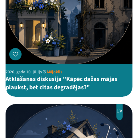
2026. gada 10. jūlijs
Mājoklis
Atklāšanas diskusija "Kāpēc dažas mājas
plaukst, bet citas degradējas?"
LV