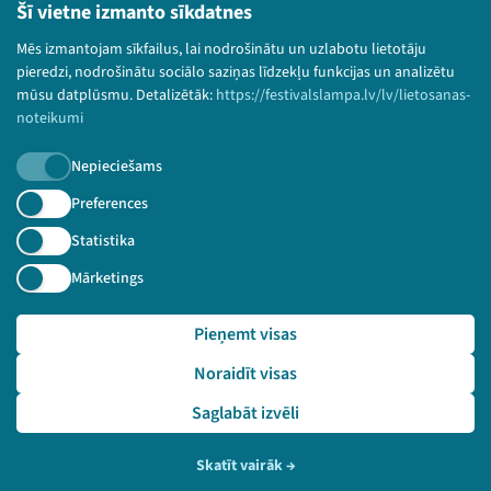
Lietošanas noteikumi un sīkdatņu politika
Šī vietne izmanto sīkdatnes
Bērnu aizsardzības politika
Mēs izmantojam sīkfailus, lai nodrošinātu un uzlabotu lietotāju
© 2026 Sarunu festivāls LAMPA Visas tiesības
pieredzi, nodrošinātu sociālo saziņas līdzekļu funkcijas un analizētu
paturētas.
mūsu datplūsmu. Detalizētāk:
https://festivalslampa.lv/lv/lietosanas-
noteikumi
Nepieciešams
Piesakies jaunumiem!
Preferences
Statistika
Nepalaid garām aktuālāko informāciju!
Mārketings
Pieņemt visas
Pieteikties
Noraidīt visas
🔗 https://festivalslampa.lv/lv/dalibnieki/4927
Saglabāt izvēli
Skatīt vairāk
→