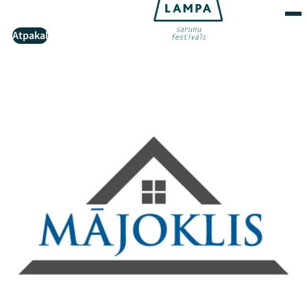
Atpakaļ