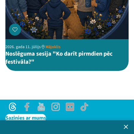
2026. gada 11. jūlijs
Mājoklis
Noslēguma sesija "Ko darīt pirmdien pēc
festivāla?"
Threads
Facebook
Youtube
Instagram
Flick
TikTok
Sazinies ar mums
Privātuma politika