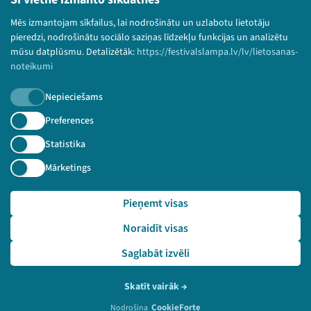
Bērnu aizsardzības politika
Mēs izmantojam sīkfailus, lai nodrošinātu un uzlabotu lietotāju
© 2026 Sarunu festivāls LAMPA Visas tiesības
pieredzi, nodrošinātu sociālo saziņas līdzekļu funkcijas un analizētu
paturētas.
mūsu datplūsmu. Detalizētāk:
https://festivalslampa.lv/lv/lietosanas-
noteikumi
Nepieciešams
Piesakies jaunumiem!
Preferences
Statistika
Nepalaid garām aktuālāko informāciju!
Mārketings
Pieņemt visas
Pieteikties
Noraidīt visas
🔗 https://festivalslampa.lv/lv/pasakums/3309
Saglabāt izvēli
Skatīt vairāk
→
CookieForte
Nodrošina