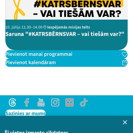
10. jūlijs 12.30–14.00
Iespējamās misijas telts
Saruna "#KATRSBĒRNSVAR – vai tiešām var?"
Pievienot manai programmai
Pievienot kalendāram
Threads
Facebook
Youtube
Instagram
Flick
TikTok
Sazinies ar mums
Privātuma politika
Lietošanas noteikumi un sīkdatņu politika
Šī vietne izmanto sīkdatnes