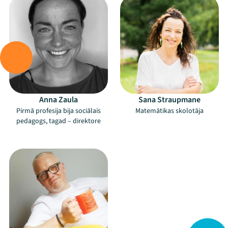
Mana programma
Anna Zaula
Sana Straupmane
Pirmā profesija bija sociālais
Matemātikas skolotāja
pedagogs, tagad – direktore
Festivāls
–
Programma
Arhīvs
Viņi bija LAMPĀ 2026
Jaunumi