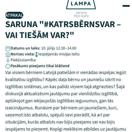
ATPAKAĻ
SARUNA "#KATRSBĒRNSVAR –
VAI TIEŠĀM VAR?"
Datums un laiks:
10. jūlijs 12.30–14.00
Norises vieta:
Iespējamās misijas telts
9
Piekļūstamība
Pasākums pieejams tikai klātienē
Vai visiem bērniem Latvijā patiešām ir vienādas iespējas iegūt
kvalitatīvu izglītību? Kāpēc daļa bērnu un jauniešu izkrīt no
izglītības sistēmas, un kas palīdz viņiem tajā atgriezties? Šajā
diskusijā aktualizēsim jautājumu par vienlīdzību izglītībā,
aplūkojot gan iekļaujošās izglītības ieguvumus, gan tās
izaicinājumus. Runāsim par bērniem un jauniešiem, kuri,
saņemot īsto atbalstu, spējuši sevi pierādīt, kā arī par
situācijām, kurās atbalsts nav bijis pieejams vai nav bijis
iespējams to pieņemt. Kopīgi meklēsim atbildes uz jautājumu