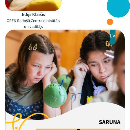
Ziedo
Edijs Klaišis
Veikals
OPEN Radošā Centra dibinātājs
un vadītājs
Kontakti
LV
Threads
Facebook
Youtube
X
Instagram
Flick
TikTok