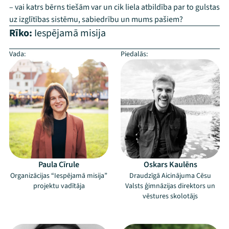
– vai katrs bērns tiešām var un cik liela atbildība par to gulstas
uz izglītības sistēmu, sabiedrību un mums pašiem?
Rīko:
Iespējamā misija
Vada:
Piedalās:
Paula Cīrule
Oskars Kaulēns
Organizācijas “Iespējamā misija”
Draudzīgā Aicinājuma Cēsu
projektu vadītāja
Valsts ģimnāzijas direktors un
vēstures skolotājs
–
–