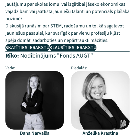
jautājumu par skolas lomu: vai izglītībai jāseko ekonomikas
vajadzībām vai jāattīsta jauniešu talanti un potenciāls plašākā
nozīmē?
Diskusijā runāsim par STEM, radošumu un to, kā sagatavot
jauniešus pasaulei, kur svarīgāk par vienu profesiju kļūst
spēja domāt, sadarboties un nepārtraukti mācīties.
SKATĪTIES IERAKSTU
KLAUSĪTIES IERAKSTU
Rīko:
Nodibinājums "Fonds AUGT"
Vada:
Piedalās:
Dana Narvaiša
Anželika Krastiņa