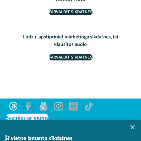
PĀRVALDĪT SĪKDATNES
Lūdzu, apstipriniet mārketinga sīkdatnes, lai
klausītos audio
PĀRVALDĪT SĪKDATNES
Threads
Facebook
Youtube
Instagram
Flick
TikTok
Sazinies ar mums
Privātuma politika
Lietošanas noteikumi un sīkdatņu politika
Šī vietne izmanto sīkdatnes