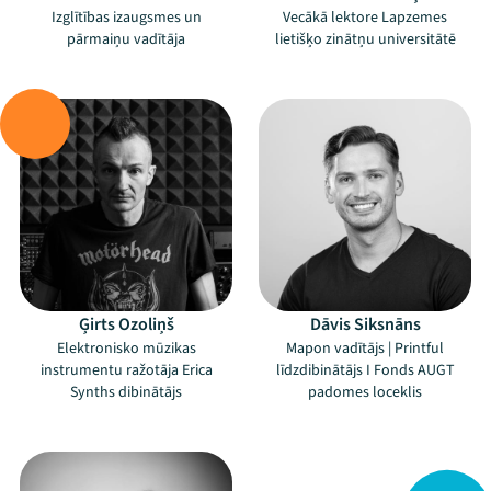
Izglītības izaugsmes un
Vecākā lektore Lapzemes
pārmaiņu vadītāja
lietišķo zinātņu universitātē
–
–
Ģirts Ozoliņš
Dāvis Siksnāns
Elektronisko mūzikas
Mapon vadītājs | Printful
instrumentu ražotāja Erica
līdzdibinātājs I Fonds AUGT
Synths dibinātājs
padomes loceklis
–
Mana programma