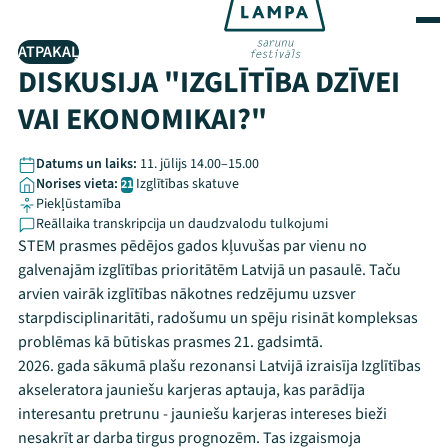
ATPAKAĻ
DISKUSIJA "IZGLĪTĪBA DZĪVEI
VAI EKONOMIKAI?"
Datums un laiks:
11. jūlijs 14.00–15.00
Norises vieta:
Izglītības skatuve
21
Piekļūstamība
Reāllaika transkripcija un daudzvalodu tulkojumi
STEM prasmes pēdējos gados kļuvušas par vienu no
galvenajām izglītības prioritātēm Latvijā un pasaulē. Taču
arvien vairāk izglītības nākotnes redzējumu uzsver
starpdisciplinaritāti, radošumu un spēju risināt kompleksas
problēmas kā būtiskas prasmes 21. gadsimtā.
2026. gada sākumā plašu rezonansi Latvijā izraisīja Izglītības
akseleratora jauniešu karjeras aptauja, kas parādīja
interesantu pretrunu - jauniešu karjeras intereses bieži
nesakrīt ar darba tirgus prognozēm. Tas izgaismoja