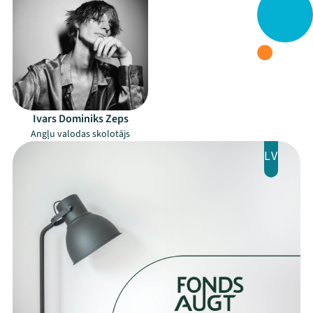
Festivāls
Programma
Arhīvs
Viņi bija LAMPĀ 2026
Ivars Dominiks Zeps
Angļu valodas skolotājs
Jaunumi
LV
Ziedo
Veikals
Kontakti