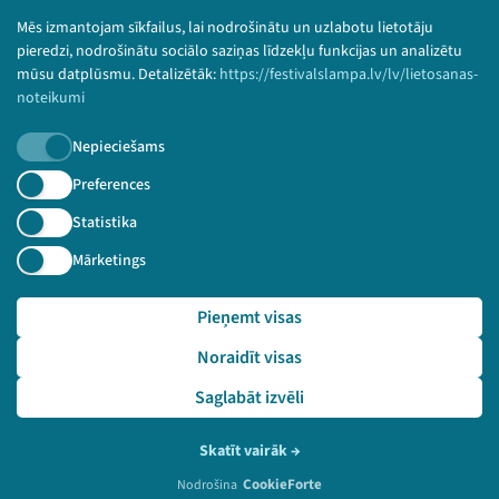
Bērnu aizsardzības politika
Mēs izmantojam sīkfailus, lai nodrošinātu un uzlabotu lietotāju
© 2026 Sarunu festivāls LAMPA Visas tiesības
pieredzi, nodrošinātu sociālo saziņas līdzekļu funkcijas un analizētu
paturētas.
mūsu datplūsmu. Detalizētāk:
https://festivalslampa.lv/lv/lietosanas-
noteikumi
Nepieciešams
Piesakies jaunumiem!
Preferences
Statistika
Nepalaid garām aktuālāko informāciju!
Mārketings
Pieņemt visas
Pieteikties
Noraidīt visas
🔗 https://festivalslampa.lv/lv/pasakums/3275
Saglabāt izvēli
Skatīt vairāk
→
CookieForte
Nodrošina