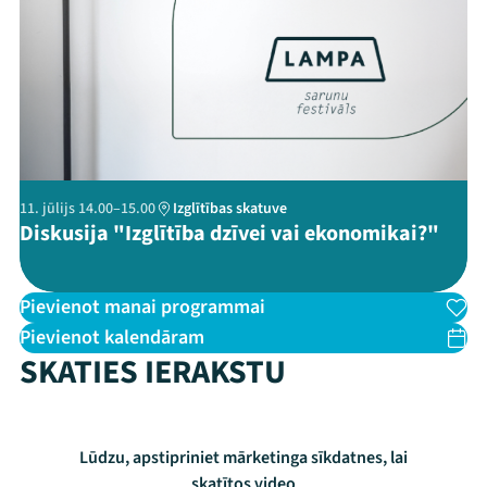
Threads
Facebook
Youtube
X
Instagram
Flick
TikTok
11. jūlijs 14.00–15.00
Izglītības skatuve
Diskusija "Izglītība dzīvei vai ekonomikai?"
Pievienot manai programmai
Pievienot kalendāram
SKATIES IERAKSTU
Lūdzu, apstipriniet mārketinga sīkdatnes, lai
skatītos video