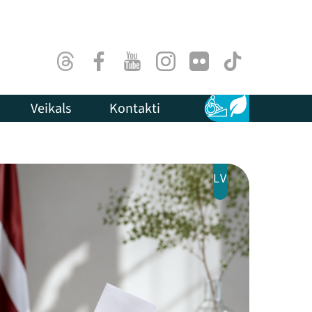
Threads
Facebook
Youtube
Instagram
Flick
TikTok
Veikals
Kontakti
Pieejamība
Ilgtspēja
LV