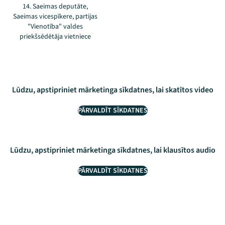
14. Saeimas deputāte,
Saeimas vicespīkere, partijas
"Vienotība" valdes
priekšsēdētāja vietniece
Lūdzu, apstipriniet mārketinga sīkdatnes, lai skatītos video
PĀRVALDĪT SĪKDATNES
Lūdzu, apstipriniet mārketinga sīkdatnes, lai klausītos audio
PĀRVALDĪT SĪKDATNES