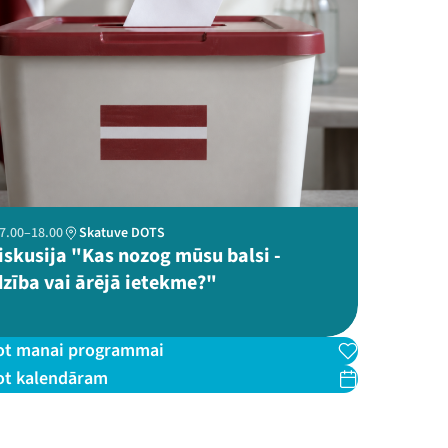
 17.00–18.00
Skatuve DOTS
iskusija "Kas nozog mūsu balsi -
dzība vai ārējā ietekme?"
ot manai programmai
ot kalendāram