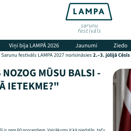
Viņi bija LAMPĀ 2026
Jaunumi
Ziedo
Sarunu festivāls LAMPA 2027 norisināsies
2.–3. jūlijā Cēsīs
 NOZOG MŪSU BALSI -
JĀ IETEKME?"
oši ir zem 60 procentiem. Vairākums it kā piedalās, taču