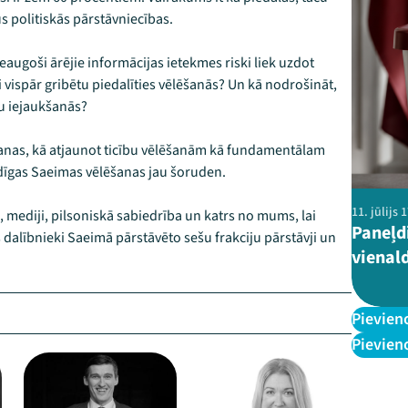
us politiskās pārstāvniecības.
ieaugoši ārējie informācijas ietekmes riski liek uzdot
i vispār gribētu piedalīties vēlēšanās? Un kā nodrošināt,
tu iejaukšanās?
ošanas, kā atjaunot ticību vēlēšanām kā fundamentālam
īgas Saeimas vēlēšanas jau šoruden.
11. jūlijs
, mediji, pilsoniskā sabiedrība un katrs no mums, lai
Paneļd
 dalībnieki Saeimā pārstāvēto sešu frakciju pārstāvji un
vienal
Pievien
Pievien
–
–