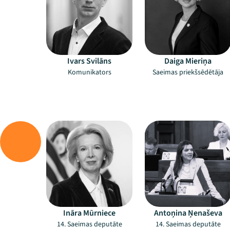
Ivars Svilāns
Daiga Mieriņa
Komunikators
Saeimas priekšsēdētāja
–
–
Ināra Mūrniece
Antoņina Ņenaševa
14. Saeimas deputāte
14. Saeimas deputāte