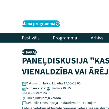
Mana programma
Festivāls
Programma
Arhīvs
ATPAKAĻ
PANEĻDISKUSIJA "KAS
VIENALDZĪBA VAI ĀRĒ
Datums un laiks:
11. jūlijs 17.00–18.00
Norises vieta:
Skatuve DOTS
66
Piekļūstamība
Tulkojums zīmju valodā
Reāllaika transkripcija un daudzvalodu tulkojumi
Latvijā vēlētāju aktivitāte Saeimas vēlēšanās jau ilgst