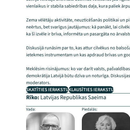
vienlaikus ir stabila sabiedrības daļa, kura paliek ārp
Zema vēlētāju aktivitāte, neuzticēšanās politikai un p
neērtus, bet svarīgus jautājumus: kā panākt, lai cilvēk
ka šī izvēle ir brīva, informēta un pasargāta no ārvals
Diskusijā runāsim par to, kas attur cilvēkus no bals
ietekmes instrumentam un kas apdraud brīvas un god
Meklēsim risinājumus: ko var darīt valsts, pašvaldības
demokrātija Latvijā būtu dzīva un noturīga. Diskusijas
moderators.
SKATĪTIES IERAKSTU
KLAUSĪTIES IERAKSTU
Rīko:
Latvijas Republikas Saeima
Vada:
Piedalās: