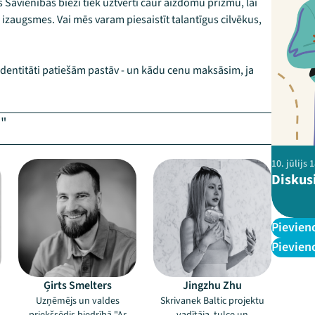
s Savienības bieži tiek uztverti caur aizdomu prizmu, lai
s izaugsmes. Vai mēs varam piesaistīt talantīgus cilvēkus,
identitāti patiešām pastāv - un kādu cenu maksāsim, ja
ā"
–
–
10. jūlijs
Diskusi
Pievien
Pievien
Ģirts Smelters
Jingzhu Zhu
Uzņēmējs un valdes
Skrivanek Baltic projektu