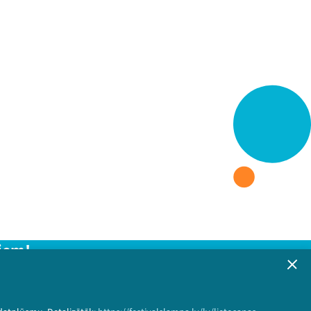
iem!
formāciju!