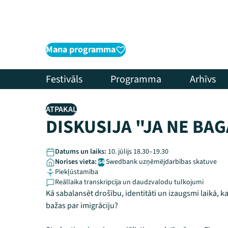
Mana programma
Festivāls
Programma
Arhīvs
ATPAKAĻ
DISKUSIJA "JA NE BAG
Datums un laiks:
10. jūlijs 18.30–19.30
Norises vieta:
Swedbank uzņēmējdarbības skatuve
64
Piekļūstamība
Reāllaika transkripcija un daudzvalodu tulkojumi
Kā sabalansēt drošību, identitāti un izaugsmi laikā, ka
bažas par imigrāciju?