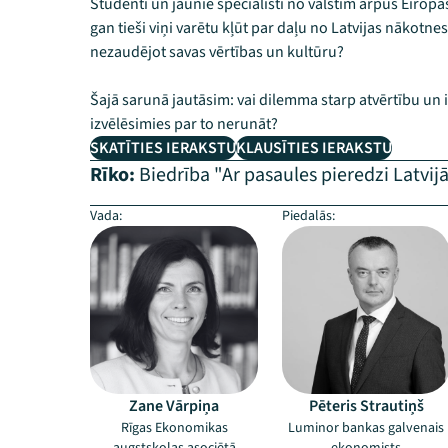
Studenti un jaunie speciālisti no valstīm ārpus Eiropa
gan tieši viņi varētu kļūt par daļu no Latvijas nākotne
nezaudējot savas vērtības un kultūru?
Šajā sarunā jautāsim: vai dilemma starp atvērtību un 
izvēlēsimies par to nerunāt?
SKATĪTIES IERAKSTU
KLAUSĪTIES IERAKSTU
Rīko:
Biedrība "Ar pasaules pieredzi Latvij
Vada:
Piedalās:
Zane Vārpiņa
Pēteris Strautiņš
Rīgas Ekonomikas
Luminor bankas galvenais