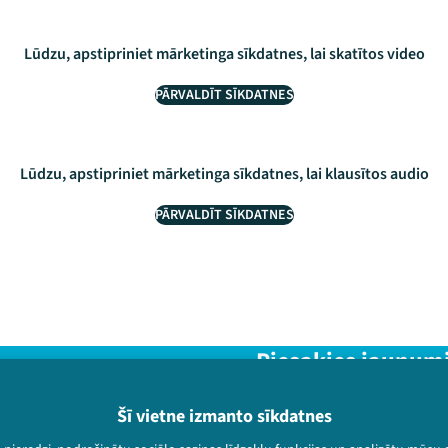
Lūdzu, apstipriniet mārketinga sīkdatnes, lai skatītos video
PĀRVALDĪT SĪKDATNES
Lūdzu, apstipriniet mārketinga sīkdatnes, lai klausītos audio
PĀRVALDĪT SĪKDATNES
Piesakies jaunum
Nepalaid garām aktuālāko in
Šī vietne izmanto sīkdatnes