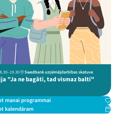
 18.30–19.30
Swedbank uzņēmējdarbības skatuve
ja "Ja ne bagāti, tad vismaz balti"
ot manai programmai
ot kalendāram