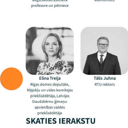
augstskolas asociētā
ekonomists
profesore un pētniece
–
–
Elīna Treija
Tālis Juhna
Rīgas domes deputāte,
RTU rektors
Mājokļu un vides komitejas
priekšsēdētāja, Latvijas
Daudzbērnu ģimeņu
apvienības valdes
priekšsēdētāja
SKATIES IERAKSTU