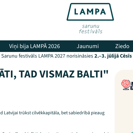
Viņi bija LAMPĀ 2026
Jaunumi
Ziedo
Sarunu festivāls LAMPA 2027 norisināsies
2.–3. jūlijā Cēsīs
ĀTI, TAD VISMAZ BALTI"
d Latvijai trūkst cilvēkkapitāla, bet sabiedrībā pieaug