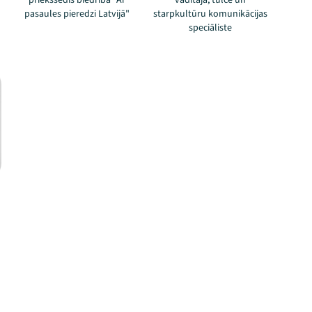
priekšsēdis biedrībā "Ar
vadītāja, tulce un
pasaules pieredzi Latvijā"
starpkultūru komunikācijas
speciāliste