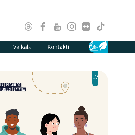
Threads
Facebook
Youtube
Instagram
Flick
TikTok
Veikals
Kontakti
Pieejamība
Ilgtspēja
LV