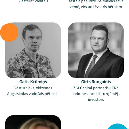
klastera" vadītājs
sestajā paaudzē. Saimnieks savā
zemē, vīrs un tēvs trīs bērniem
–
–
Gatis Krūmiņš
Ģirts Rungainis
Vēsturnieks, Vidzemes
ZGI Capital partneris, LTRK
Augstskolas vadošais pētnieks
padomes loceklis, uzņēmējs,
investors
–
Mana programma