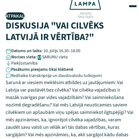
ATPAKAĻ
DISKUSIJA "VAI CILVĒKS
LATVIJĀ IR VĒRTĪBA?"
Datums un laiks:
10. jūlijs 16.30–18.00
Norises vieta:
SARUNU vieta
12
Piekļūstamība
Pasākums pieejams tikai klātienē
Reāllaika transkripcija un daudzvalodu tulkojumi
Sarunā ar viesiem meklēsim atbildes uz jautājumiem: Vai
Latvija var pastāvēt bez cilvēka? Vai cilvēka vajadzības ir
mazāk svarīgas par vides vajadzībām? Vai saimniekošana
nozīmē degradēšanu? Vai mēs Latvijā neuzticamies saviem
cilvēkiem un apšaubām viņu spējas saimniekot ilgtspējīgi? Vai
mēs apzināmies, ka, ignorējot cilvēka vajadzības, varam
zaudēt savu valsti un vēlāk arī tās dabas vērtības, kuras
sargājām? Vai mēs apzināmies, ka, akli sargājot kādu dabas