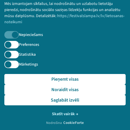
Mēs izmantojam sīkfailus, lai nodrošinātu un uzlabotu lietotāju
© 2026 Sarunu festivāls LAMPA Visas tiesības
pieredzi, nodrošinātu sociālo saziņas līdzekļu funkcijas un analizētu
paturētas.
mūsu datplūsmu. Detalizētāk:
https://festivalslampa.lv/lv/lietosanas-
noteikumi
Nepieciešams
Piesakies jaunumiem!
Preferences
Statistika
Nepalaid garām aktuālāko informāciju!
Mārketings
Pieņemt visas
Pieteikties
Noraidīt visas
🔗 https://festivalslampa.lv/lv/pasakums/3243
Saglabāt izvēli
Skatīt vairāk
→
CookieForte
Nodrošina