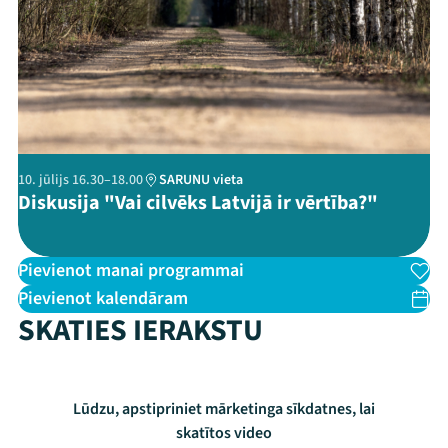
Threads
Facebook
Youtube
X
Instagram
Flick
TikTok
10. jūlijs 16.30–18.00
SARUNU vieta
Diskusija "Vai cilvēks Latvijā ir vērtība?"
Pievienot manai programmai
Pievienot kalendāram
SKATIES IERAKSTU
Lūdzu, apstipriniet mārketinga sīkdatnes, lai
skatītos video