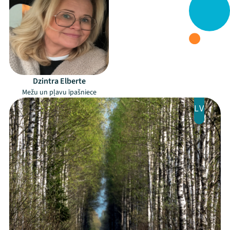
Festivāls
Programma
Arhīvs
Viņi bija LAMPĀ 2026
Dzintra Elberte
Mežu un pļavu īpašniece
Jaunumi
LV
Ziedo
Veikals
Kontakti