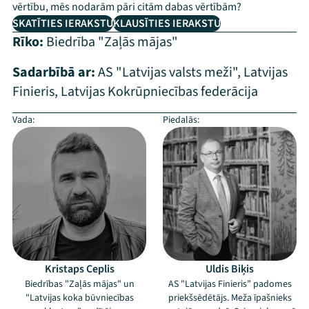
vērtību, mēs nodarām pāri citām dabas vērtībām?
SKATĪTIES IERAKSTU
KLAUSĪTIES IERAKSTU
Rīko:
Biedrība "Zaļās mājas"
Sadarbībā ar:
AS "Latvijas valsts meži"
,
Latvijas
Finieris
,
Latvijas Kokrūpniecības federācija
Vada:
Piedalās:
Kristaps Ceplis
Uldis Biķis
Biedrības "Zaļās mājas" un
AS "Latvijas Finieris” padomes
"Latvijas koka būvniecības
priekšsēdētājs. Meža īpašnieks