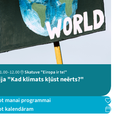
 11.00–12.00
Skatuve "Eiropa ir te!"
ija "Kad klimats kļūst neērts?"
ot manai programmai
ot kalendāram