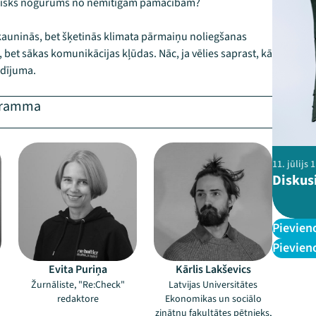
lvēcisks nogurums no nemitīgām pamācībām?
 kauninās, bet šķetinās klimata pārmaiņu noliegšanas
 bet sākas komunikācijas kļūdas. Nāc, ja vēlies saprast, kā
odījuma.
ogramma
–
–
11. jūlijs
Diskus
Pievien
Pievien
Evita Puriņa
Kārlis Lakševics
Žurnāliste, "Re:Check"
Latvijas Universitātes
redaktore
Ekonomikas un sociālo
zinātņu fakultātes pētnieks,