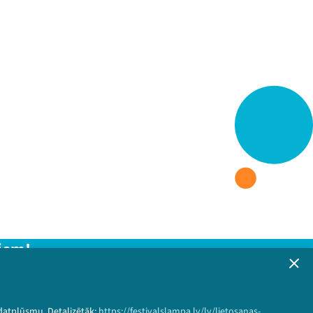
iem!
formāciju!
 datplūsmu. Detalizētāk:
https://festivalslampa.lv/lv/lietosanas-