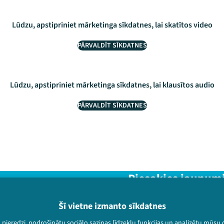
Lūdzu, apstipriniet mārketinga sīkdatnes, lai skatītos video
PĀRVALDĪT SĪKDATNES
Lūdzu, apstipriniet mārketinga sīkdatnes, lai klausītos audio
PĀRVALDĪT SĪKDATNES
Piesakies jaunum
Nepalaid garām aktuālāko in
Šī vietne izmanto sīkdatnes
u pieredzi, nodrošinātu sociālo saziņas līdzekļu funkcijas un analizētu mūsu