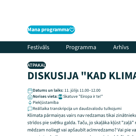
Mana programma
Festivāls
Programma
Arhīvs
ATPAKAĻ
DISKUSIJA "KAD KLIM
Datums un laiks:
11. jūlijs 11.00–12.00
Norises vieta:
Skatuve "Eiropa ir te!"
44
Piekļūstamība
Reāllaika transkripcija un daudzvalodu tulkojumi
Klimata pārmaiņas vairs nav redzamas tikai zinātnieku 
strīdos pie svētku galda. Taču, jo skaļāka kļūst "zaļā"
mēdzam noliegt vai apšaubīt acīmredzamo? Vai pie vai