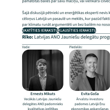
pamatotas bailes par savu maciņu, vai vienkārši ci
Šajā diskusijā pētnieki un enerģētikas eksperti nevis
cēloņus Latvijā un pasaulē un meklēs, kur pazūd fakti,
par klimatu runāt argumentēti un bez bailēm no nos
SKATĪTIES IERAKSTU
KLAUSĪTIES IERAKSTU
Rīko:
Latvijas ANO Jauniešu delegātu pr
Vada:
Piedalās:
Ernests Mikuts
Evita Goša
Vecākās Latvijas Jauniešu
Ārvalstu investoru
delegātes ANO padomnieks
padomes Latvijā Ēnu
kvalitatīvas izglītības
ekonomikas apkarošanas