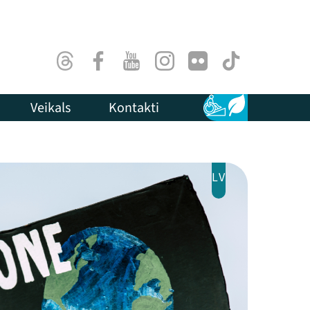
Threads
Facebook
Youtube
Instagram
Flick
TikTok
Veikals
Kontakti
Pieejamība
Ilgtspēja
LV