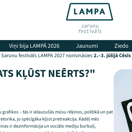
Viņi bija LAMPĀ 2026
Jaunumi
Ziedo
Sarunu festivāls LAMPA 2027 norisināsies
2.–3. jūlijā Cēsīs
ATS KĻŪST NEĒRTS?"
grafikos – tās ir ielauzušās mūsu rēķinos, politikā un pat
 retorika, jo spēcīgāka kļūst pretreakcija. Kādēļ mēs
nas ir dezinformācija un sociālo mediju burbuļi,