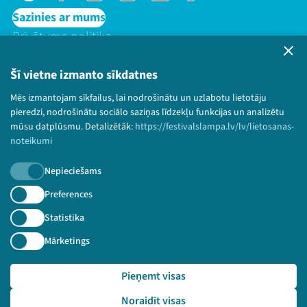
Sazinies ar mums
Privātuma politika
Lietošanas noteikumi un sīkdatņu politika
Bērnu aizsardzības politika
Šī vietne izmanto sīkdatnes
© 2026 Sarunu festivāls LAMPA Visas tiesības
Mēs izmantojam sīkfailus, lai nodrošinātu un uzlabotu lietotāju
paturētas.
pieredzi, nodrošinātu sociālo saziņas līdzekļu funkcijas un analizētu
mūsu datplūsmu. Detalizētāk:
https://festivalslampa.lv/lv/lietosanas-
noteikumi
Nepieciešams
Piesakies jaunumiem!
Preferences
Nepalaid garām aktuālāko informāciju!
Statistika
Mārketings
Pieņemt visas
Pieteikties
Noraidīt visas
🔗 https://festivalslampa.lv/lv/jaunumi/iepazistinam