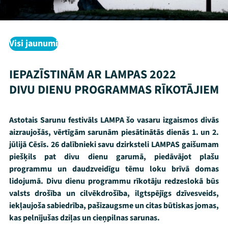
Visi jaunumi
IEPAZĪSTINĀM AR LAMPAS 2022
DIVU DIENU PROGRAMMAS RĪKOTĀJIEM
Astotais Sarunu festivāls LAMPA šo vasaru izgaismos divās
aizraujošās, vērtīgām sarunām piesātinātās dienās 1. un 2.
jūlijā Cēsīs. 26 dalībnieki savu dzirksteli LAMPAS gaišumam
piešķils pat divu dienu garumā, piedāvājot plašu
programmu un daudzveidīgu tēmu loku brīvā domas
lidojumā. Divu dienu programmu rīkotāju redzeslokā būs
valsts drošība un cilvēkdrošība, ilgtspējīgs dzīvesveids,
iekļaujoša sabiedrība, pašizaugsme un citas būtiskas jomas,
kas pelnījušas dziļas un cieņpilnas sarunas.