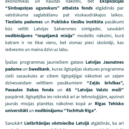
ekonomikas un naudas nākotni, bet
Ekspozīcijas
“Sirdsapziņas ugunskurs” atbalsta fonds
atgādinās par
valstiskuma saglabāšanu pat visskaudrākajos laikos.
Tieslietu padomes
un
Publisko tiesību institūta
pasākumi
būs veltīti Latvijas Satversmes simtgadei, savukārt
nodibinājums “Iespējamā misija”
modelēs nākotni, kurā
katram ir ne tikai viens, bet vismaz pieci skolotāji, kas
iedvesmo un maina dzīvi uz labu.
Threads
Facebook
Youtube
X
Instagram
Flick
TikTok
Īpašas programmas jauniešiem gatavo
Latvijas Jaunatnes
padome
un
Swedbank
, kuras ilgtspējas skatuves programma
cieši sasauksies ar citiem ilgtspējīgai nākotnei un zaļam
dzīvesveidam veltītiem pasākumiem
“Zaļās brīvības”,
Pasaules Dabas fonda
un
AS “Latvijas Valsts meži”
paspārnē. Ilgtspējība ies rokrokā arī ar tehnoloģijām, apzinot
jaunās misijas planētas nākotnei kopā ar
Rīgas Tehisko
universitāti
un
nodibinājumu “TechHub Riga”
.
Savukārt
Lielbritānijas vēstniecība Latvijā
atgādinās, ka arī