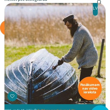
LV
Arhīvs
Viņi bija LAMPĀ 2026
Jaunumi
Ziedo
Veikals
Kontakti
Pasākumam
nav video
ieraksta