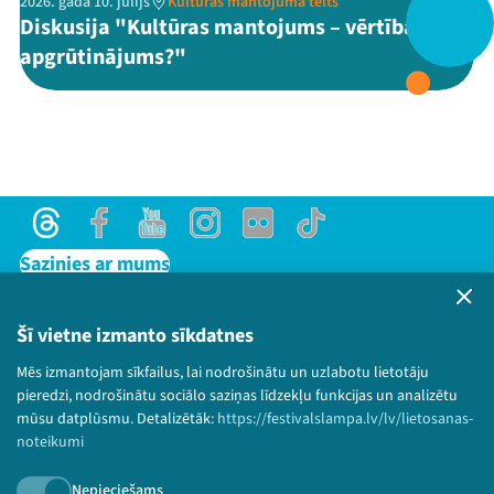
2026. gada 10. jūlijs
Kultūras mantojuma telts
Diskusija "Kultūras mantojums – vērtība vai
apgrūtinājums?"
Threads
Facebook
Youtube
X
Instagram
Flick
TikTok
Threads
Facebook
Youtube
Instagram
Flick
TikTok
Sazinies ar mums
Privātuma politika
Lietošanas noteikumi un sīkdatņu politika
Šī vietne izmanto sīkdatnes
Bērnu aizsardzības politika
Mēs izmantojam sīkfailus, lai nodrošinātu un uzlabotu lietotāju
© 2026 Sarunu festivāls LAMPA Visas tiesības
pieredzi, nodrošinātu sociālo saziņas līdzekļu funkcijas un analizētu
paturētas.
mūsu datplūsmu. Detalizētāk:
https://festivalslampa.lv/lv/lietosanas-
noteikumi
Nepieciešams