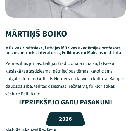
MĀRTIŅŠ BOIKO
Mūzikas zinātnieks, Latvijas Mūzikas akadēmijas profesors
un viespētnieks Literatūras, Folkloras un Mākslas institūtā
Pētniecības jomas: Baltijas tradicionālā mūzika, latviešu
klasiskā tautasdziesma; pētniecības tēmas: katolicisms
Latgalē, Johans Gotfrīds Herders un latviešu kultūra, Baltijas
daudzbalsība, teiktās dziesmas (rečitatīvi), folkloristikas
vēsture Baltijā u.c.
Mana programma
IEPRIEKŠĒJO GADU PASĀKUMI
Festivāls
2026
Programma