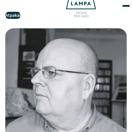
Atpakaļ