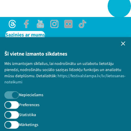
Threads
Facebook
Youtube
Instagram
Flick
TikTok
Sazinies ar mums
Privātuma politika
Lietošanas noteikumi un sīkdatņu politika
Šī vietne izmanto sīkdatnes
Bērnu aizsardzības politika
Mēs izmantojam sīkfailus, lai nodrošinātu un uzlabotu lietotāju
© 2026 Sarunu festivāls LAMPA Visas tiesības
pieredzi, nodrošinātu sociālo saziņas līdzekļu funkcijas un analizētu
paturētas.
mūsu datplūsmu. Detalizētāk:
https://festivalslampa.lv/lv/lietosanas-
noteikumi
Nepieciešams
Piesakies jaunumiem!
Preferences
Statistika
Nepalaid garām aktuālāko informāciju!
Mārketings