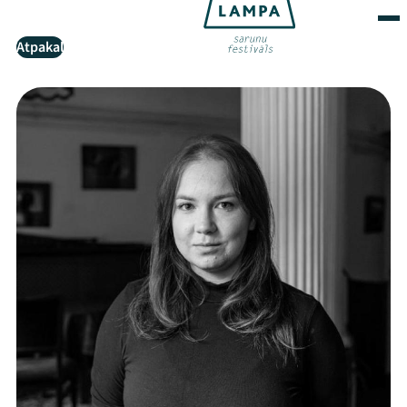
Atpakaļ