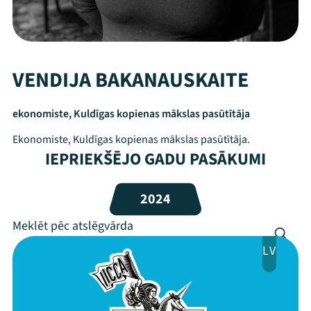
VENDIJA BAKANAUSKAITE
ekonomiste, Kuldīgas kopienas mākslas pasūtītāja
Ekonomiste, Kuldīgas kopienas mākslas pasūtītāja.
IEPRIEKŠĒJO GADU PASĀKUMI
Mana programma
2024
Festivāls
LV
Programma
Arhīvs