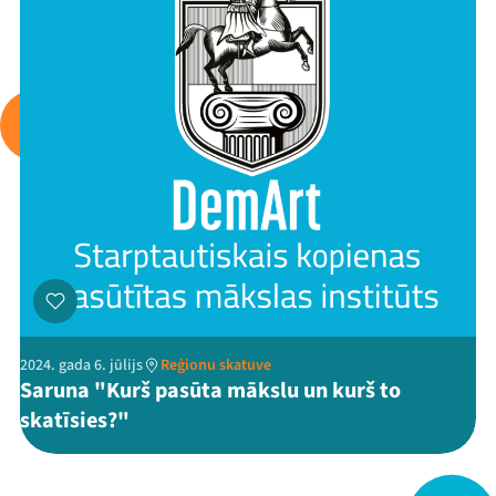
Viņi bija LAMPĀ 2026
Jaunumi
Ziedo
Veikals
Kontakti
2024. gada 6. jūlijs
Reģionu skatuve
Saruna "Kurš pasūta mākslu un kurš to
skatīsies?"
Threads
Facebook
Youtube
X
Instagram
Flick
TikTok