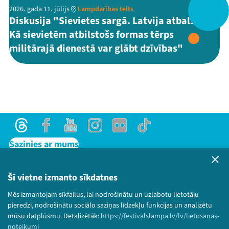
2026. gada 11. jūlijs
Lampdarības telts
Diskusija "Sievietes sargā. Latvija atbalsta.
Kā sievietēm atbilstošs formas tērps
Threads
Facebook
Youtube
X
Instagram
Flick
TikTok
militārajā dienestā var glābt dzīvības"
Threads
Facebook
Youtube
Instagram
Flick
TikTok
Sazinies ar mums
Privātuma politika
Lietošanas noteikumi un sīkdatņu politika
Šī vietne izmanto sīkdatnes
Bērnu aizsardzības politika
Mēs izmantojam sīkfailus, lai nodrošinātu un uzlabotu lietotāju
© 2026 Sarunu festivāls LAMPA Visas tiesības
pieredzi, nodrošinātu sociālo saziņas līdzekļu funkcijas un analizētu
paturētas.
mūsu datplūsmu. Detalizētāk:
https://festivalslampa.lv/lv/lietosanas-
noteikumi