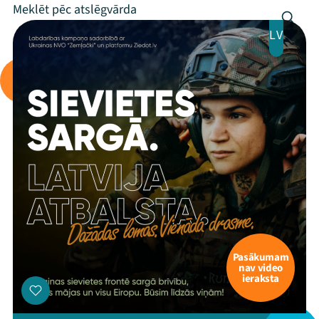
Programma
LV
Arhīvs
Viņi bija LAMPĀ 2026
Jaunumi
Ziedo
Veikals
Kontakti
Pasākumam
nav video
ieraksta