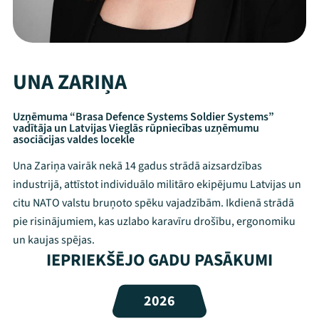
UNA ZARIŅA
Uzņēmuma “Brasa Defence Systems Soldier Systems”
vadītāja un Latvijas Vieglās rūpniecības uzņēmumu
asociācijas valdes locekle
Una Zariņa vairāk nekā 14 gadus strādā aizsardzības
industrijā, attīstot individuālo militāro ekipējumu Latvijas un
citu NATO valstu bruņoto spēku vajadzībām. Ikdienā strādā
pie risinājumiem, kas uzlabo karavīru drošību, ergonomiku
un kaujas spējas.
Mana programma
IEPRIEKŠĒJO GADU PASĀKUMI
Festivāls
2026