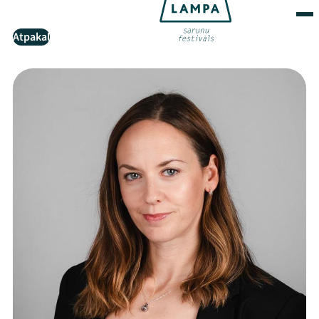
Atpakaļ