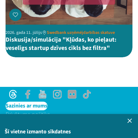
2026. gada 11. jūlijs
Swedbank uzņēmējdarbības skatuve
Diskusija/simulācija "Kļūdas, ko pieļaut:
veselīgs startup dzīves cikls bez filtra"
Threads
Facebook
Youtube
Instagram
Flick
TikTok
Sazinies ar mums
Privātuma politika
Lietošanas noteikumi un sīkdatņu politika
Bērnu aizsardzības politika
Šī vietne izmanto sīkdatnes