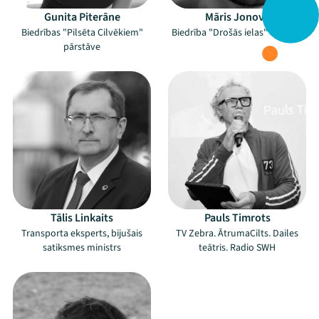
Gunita Piterāne
Māris Jonovs
Biedrības "Pilsēta Cilvēkiem"
Biedrība "Drošās ielas" vadītājs
pārstāve
Tālis Linkaits
Pauls Timrots
Transporta eksperts, bijušais
TV Zebra. ĀtrumaCilts. Dailes
satiksmes ministrs
teātris. Radio SWH