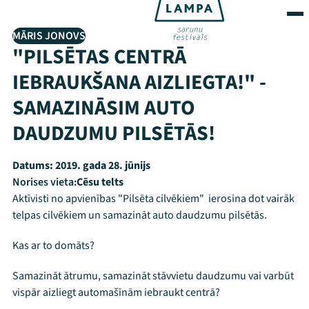
MĀRIS JONOVS
"PILSĒTAS CENTRĀ
IEBRAUKŠANA AIZLIEGTA!" -
SAMAZINĀSIM AUTO
DAUDZUMU PILSĒTĀS!
Datums:
2019. gada 28. jūnijs
Norises vieta:
Cēsu telts
Aktīvisti no apvienības "Pilsēta cilvēkiem" ierosina dot vairāk
telpas cilvēkiem un samazināt auto daudzumu pilsētās.
Kas ar to domāts?
Samazināt ātrumu, samazināt stāvvietu daudzumu vai varbūt
vispār aizliegt automašīnām iebraukt centrā?