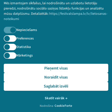
© 2026 Sarunu festivāls LAMPA Visas tiesības
Mēs izmantojam sīkfailus, lai nodrošinātu un uzlabotu lietotāju
paturētas.
pieredzi, nodrošinātu sociālo saziņas līdzekļu funkcijas un analizētu
mūsu datplūsmu. Detalizētāk:
https://festivalslampa.lv/lv/lietosanas-
noteikumi
Nepieciešams
Piesakies jaunumiem!
Preferences
Nepalaid garām aktuālāko informāciju!
Statistika
Mārketings
Pieņemt visas
Pieteikties
Noraidīt visas
🔗 https://festivalslampa.lv/lv/video-arhivs/878?spe
aker=M%C4%81ris%20Jonovs&speaker_id=2222
Saglabāt izvēli
Skatīt vairāk
→
CookieForte
Nodrošina