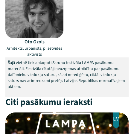
Oto Ozols
Arhitekts, urbānists, pilsētvides
Mana programma
aktīvists
Šajā vietnē tiek apkopoti Sarunu festivāla LAMPA pasākumu
materiāli. Festivāla rīkotāji neuzņemas atbildību par pasākumu
Festivāls
dalībnieku viedokļu saturu, kā arī nerediģē to, ciktāl viedokļu
saturs nav acīmredzami pretējs Latvijas Republikas normatīvajiem
Programma
aktiem.
Arhīvs
Citi pasākumu ieraksti
Viņi bija LAMPĀ 2026
LV
Jaunumi