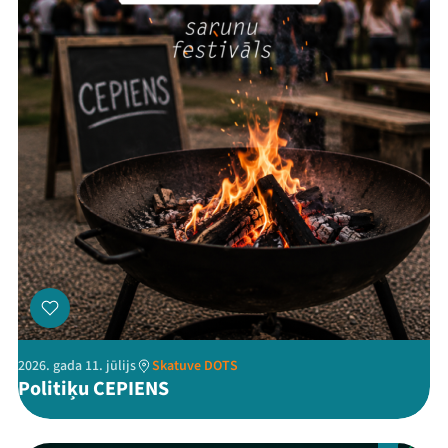
Ziedo
Veikals
Kontakti
Threads
Facebook
Youtube
X
Instagram
Flick
TikTok
2026. gada 11. jūlijs
Skatuve DOTS
Politiķu CEPIENS