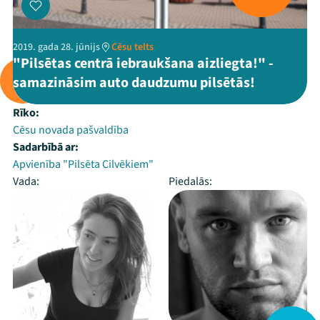
2019. gada 28. jūnijs
Cēsu telts
"Pilsētas centrā iebraukšana aizliegta!" -
samazināsim auto daudzumu pilsētās!
Rīko:
Cēsu novada pašvaldība
Sadarbībā ar:
Apvienība "Pilsēta Cilvēkiem"
Vada:
Piedalās: