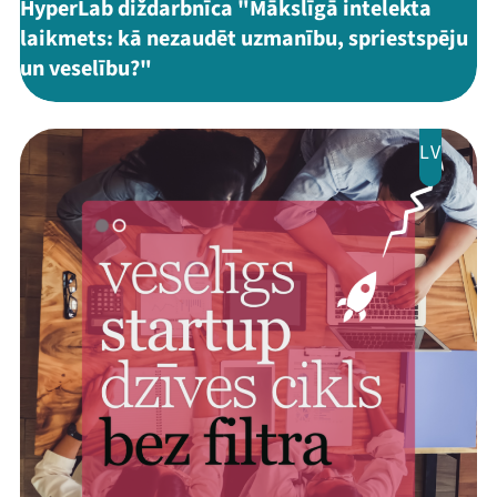
HyperLab diždarbnīca "Mākslīgā intelekta
laikmets: kā nezaudēt uzmanību, spriestspēju
un veselību?"
LV