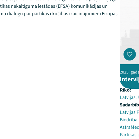
ārtikas nekaitīguma iestādes (EFSA) komunikācijas un
camu dialogu par pārtikas drošības izaicinājumiem Eiropas
2025. gada
Interv
Rīko:
Latvijas 
Sadarbīb
Latvijas F
Biedrība
AstraMe
Pārtikas 