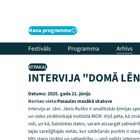
Mana programma
Festivāls
Programma
Arhīvs
ATPAKAĻ
INTERVIJA "DOMĀ LĒNI
Datums:
2025. gada 21. jūnijs
Norises vieta:
Pasaules mazākā skatuve
Intervija ar Jāni. Jānis Ruško ir analītiskās ķīmijas s
un vides zinātniskajā institūtā BIOR. Viņš pēta, kā zinā
vidi, un kā, balstoties datos, varam aizsargāt sabiedr
tajās sarežģītajās vietās, kur satikšanās punkts ir sta
tilts starp zinātni un sabiedrību — viņš palīdz interp