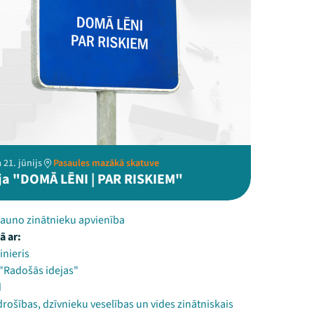
 21. jūnijs
Pasaules mazākā skatuve
ija "DOMĀ LĒNI | PAR RISKIEM"
Jauno zinātnieku apvienība
ā ar:
inieris
 "Radošās idejas"
d
drošības, dzīvnieku veselības un vides zinātniskais