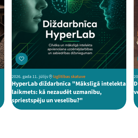
2026. gada 11. jūlijs
Izglītības skatuve
20
HyperLab diždarbnīca "Mākslīgā intelekta
D
laikmets: kā nezaudēt uzmanību,
v
spriestspēju un veselību?"