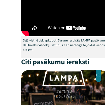
Šajā vietnē tiek apkopoti Sarunu festivāla LAMPA pasākumu
dalībnieku viedokļu saturu, kā arī nerediģē to, ciktāl vied
aktiem.
Citi pasākumu ieraksti
LV