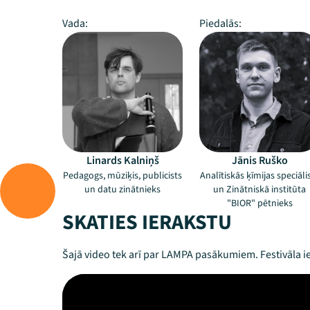
Vada:
Piedalās:
Linards Kalniņš
Jānis Ruško
Pedagogs, mūziķis, publicists
Analītiskās ķīmijas speciāli
un datu zinātnieks
un Zinātniskā institūta
"BIOR" pētnieks
SKATIES IERAKSTU
Šajā video tek arī par LAMPA pasākumiem. Festivāla ie