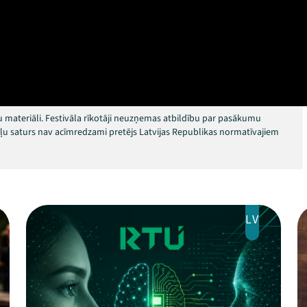
 materiāli. Festivāla rīkotāji neuzņemas atbildību par pasākumu
okļu saturs nav acīmredzami pretējs Latvijas Republikas normatīvajiem
LV