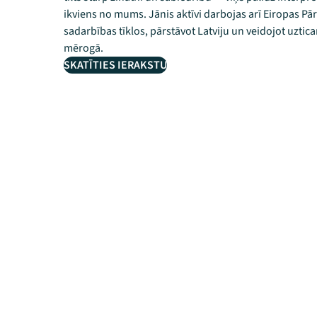
ikviens no mums. Jānis aktīvi darbojas arī Eiropas P
sadarbības tīklos, pārstāvot Latviju un veidojot uzti
mērogā.
SKATĪTIES IERAKSTU