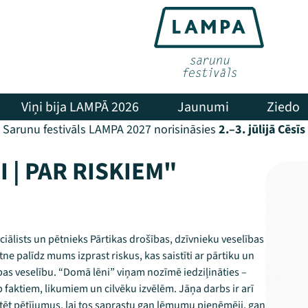
Viņi bija LAMPĀ 2026
Jaunumi
Ziedo
Sarunu festivāls LAMPA 2027 norisināsies
2.–3. jūlijā Cēsīs
 | PAR RISKIEM"
peciālists un pētnieks Pārtikas drošības, dzīvnieku veselības
tne palīdz mums izprast riskus, kas saistīti ar pārtiku un
ības veselību. “Domā lēni” viņam nozīmē iedziļināties –
rp faktiem, likumiem un cilvēku izvēlēm. Jāņa darbs ir arī
retēt pētījumus, lai tos saprastu gan lēmumu pieņēmēji, gan