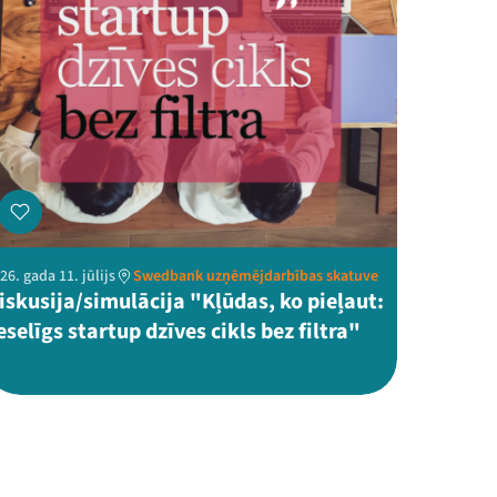
26. gada 11. jūlijs
Swedbank uzņēmējdarbības skatuve
iskusija/simulācija "Kļūdas, ko pieļaut:
eselīgs startup dzīves cikls bez filtra"