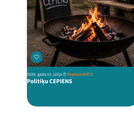
2026. gada 11. jūlijs
Skatuve DOTS
Politiķu CEPIENS