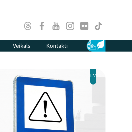
Threads
Facebook
Youtube
Instagram
Flick
TikTok
Veikals
Kontakti
Pieejamība
Ilgtspēja
LV