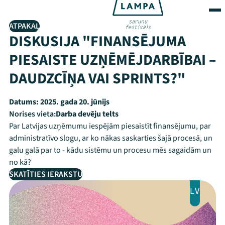
ATPAKAĻ
DISKUSIJA "FINANSĒJUMA
PIESAISTE UZŅĒMĒJDARBĪBAI –
DAUDZCĪŅA VAI SPRINTS?"
Datums:
2025. gada 20. jūnijs
Norises vieta:
Darba devēju telts
Par Latvijas uzņēmumu iespējām piesaistīt finansējumu, par
administratīvo slogu, ar ko nākas saskarties šajā procesā, un
galu galā par to - kādu sistēmu un procesu mēs sagaidām un
no kā?
SKATĪTIES IERAKSTU
LV