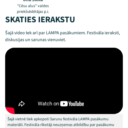
"Cēsu alus" valdes
priekšsēdētājas p.i.
SKATIES IERAKSTU
Šajā video tek arī par LAMPA pasākumiem. Festivāla ieraksti,
diskusijas un sarunas vienuviet.
Mana programma
Festivāls
Programma
Šajā vietnē tiek apkopoti Sarunu festivāla LAMPA pasākumu
Arhīvs
materiāli. Festivāla rīkotāji neuzņemas atbildību par pasākumu