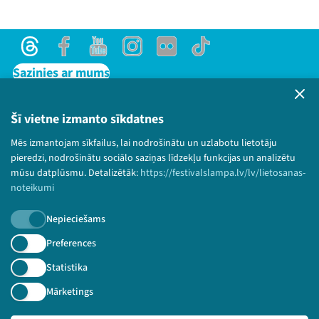
Threads
Facebook
Youtube
Instagram
Flick
TikTok
Sazinies ar mums
Privātuma politika
Lietošanas noteikumi un sīkdatņu politika
Šī vietne izmanto sīkdatnes
Bērnu aizsardzības politika
Mēs izmantojam sīkfailus, lai nodrošinātu un uzlabotu lietotāju
© 2026 Sarunu festivāls LAMPA Visas tiesības
pieredzi, nodrošinātu sociālo saziņas līdzekļu funkcijas un analizētu
paturētas.
mūsu datplūsmu. Detalizētāk:
https://festivalslampa.lv/lv/lietosanas-
noteikumi
Nepieciešams
Piesakies jaunumiem!
Preferences
Statistika
Nepalaid garām aktuālāko informāciju!
Mārketings