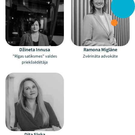
Džineta Innusa
Ramona Miglāne
"Rīgas satiksmes" valdes
Zvērināta advokāte
priekšsēdētāja
Dita Sloka