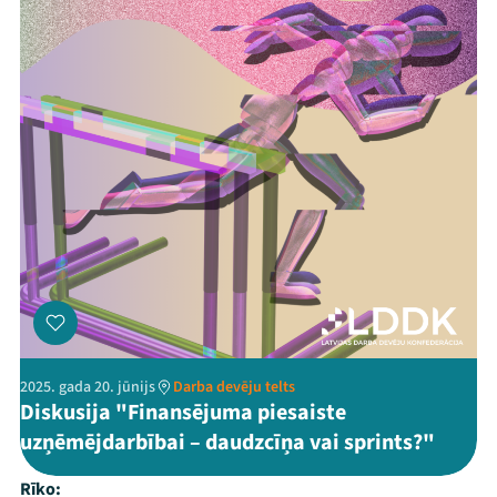
2025. gada 20. jūnijs
Darba devēju telts
Diskusija "Finansējuma piesaiste
uzņēmējdarbībai – daudzcīņa vai sprints?"
Rīko: