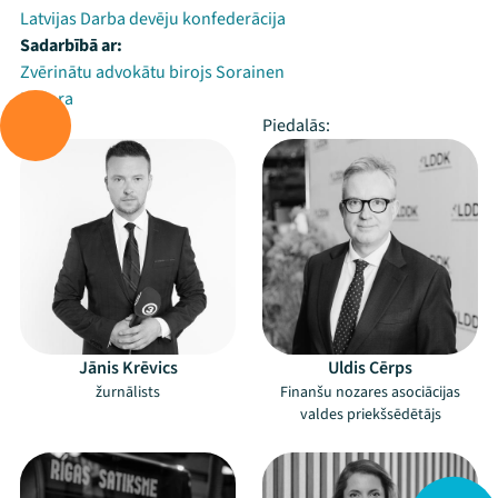
Latvijas Darba devēju konfederācija
Sadarbībā ar:
Zvērinātu advokātu birojs Sorainen
Laflora
Vada:
Piedalās:
Jānis Krēvics
Uldis Cērps
žurnālists
Finanšu nozares asociācijas
valdes priekšsēdētājs