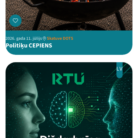
2026. gada 11. jūlijs
Skatuve DOTS
Politiķu CEPIENS
LV