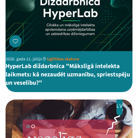
2026. gada 11. jūlijs
Izglītības skatuve
HyperLab diždarbnīca "Mākslīgā intelekta
laikmets: kā nezaudēt uzmanību, spriestspēju
un veselību?"
LV