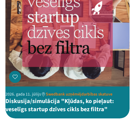
2026. gada 11. jūlijs
Swedbank uzņēmējdarbības skatuve
Diskusija/simulācija "Kļūdas, ko pieļaut:
veselīgs startup dzīves cikls bez filtra"